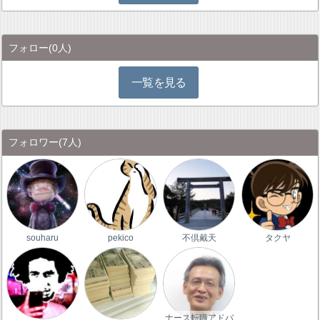
フォロー
(0人)
一覧を見る
フォロワー
(7人)
souharu
pekico
不倶戴天
タクヤ
ナース転職アドバ