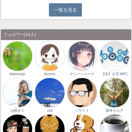
一覧を見る
フォロワー
(14人)
kitasango
furomu
サニーシャーク
【非】公式 WFC
山根まり
yuji
シゲトト
梨本もも子