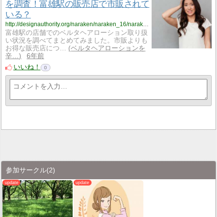
を調査！富雄駅の販売店で市販されて
いる？
http://designauthority.org/naraken/naraken_16/naraken_16_vriku14/
富雄駅の店舗でのベルタヘアローション取り扱
い状況を調べてまとめてみました。市販よりも
お得な販売店につ…
ベルタヘアローションを
辛…
6年前
いいね！
0
参加サークル
(2)