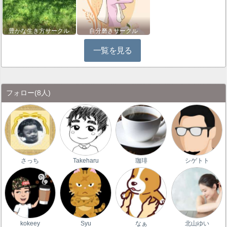
豊かな生き方サークル
自分磨きサークル
一覧を見る
フォロー
(8人)
さっち
Takeharu
珈琲
シゲトト
kokeey
Syu
なぁ
北山ゆい