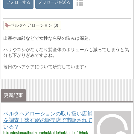
フォローする
メッセージを送る
ベルタヘアローション
3
出産や加齢などで女性なら髪の悩みは深刻。
ハリやコシがなくなり髪全体のボリュームも減ってしまうと気
分も下がりぎみですよね。
毎日のヘアケアについて研究しています♪
更新記事
ベルタヘアローションの取り扱い店舗
を調査！落石駅の販売店で市販されて
いる？
http://designauthority.org/hokkaido/hokkaido_19/hokkaido_19_vriku9/