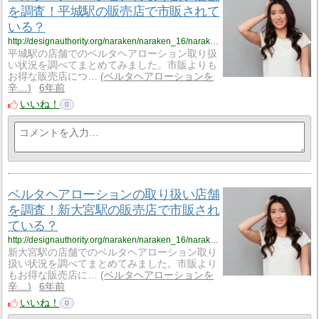
を調査！平城駅の販売店で市販されて
いる？
http://designauthority.org/naraken/naraken_16/naraken_16_vriku6/
平城駅の店舗でのベルタヘアローション取り扱
い状況を調べてまとめてみました。市販よりも
お得な販売店につ…
ベルタヘアローションを
辛…
6年前
いいね！
0
ベルタヘアローションの取り扱い店舗
を調査！新大宮駅の販売店で市販され
ている？
http://designauthority.org/naraken/naraken_16/naraken_16_vriku7/
新大宮駅の店舗でのベルタヘアローション取り
扱い状況を調べてまとめてみました。市販より
もお得な販売店に…
ベルタヘアローションを
辛…
6年前
いいね！
0