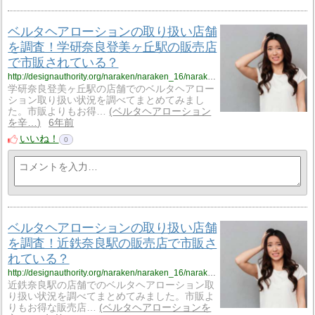
ベルタヘアローションの取り扱い店舗
を調査！学研奈良登美ヶ丘駅の販売店
で市販されている？
http://designauthority.org/naraken/naraken_16/naraken_16_vriku11/
学研奈良登美ヶ丘駅の店舗でのベルタヘアロー
ション取り扱い状況を調べてまとめてみまし
た。市販よりもお得…
ベルタヘアローション
を辛…
6年前
いいね！
0
ベルタヘアローションの取り扱い店舗
を調査！近鉄奈良駅の販売店で市販さ
れている？
http://designauthority.org/naraken/naraken_16/naraken_16_vriku12/
近鉄奈良駅の店舗でのベルタヘアローション取
り扱い状況を調べてまとめてみました。市販よ
りもお得な販売店…
ベルタヘアローションを