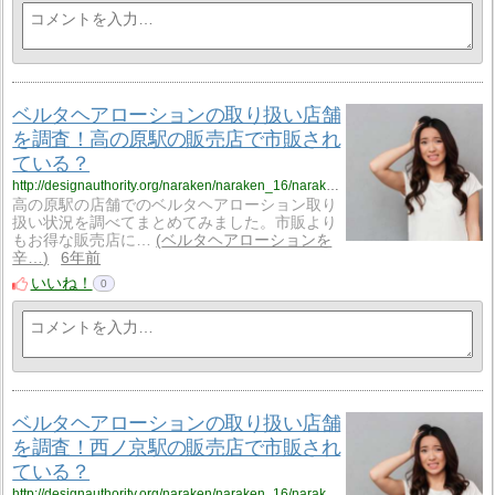
ベルタヘアローションの取り扱い店舗
を調査！高の原駅の販売店で市販され
ている？
http://designauthority.org/naraken/naraken_16/naraken_16_vriku8/
高の原駅の店舗でのベルタヘアローション取り
扱い状況を調べてまとめてみました。市販より
もお得な販売店に…
ベルタヘアローションを
辛…
6年前
いいね！
0
ベルタヘアローションの取り扱い店舗
を調査！西ノ京駅の販売店で市販され
ている？
http://designauthority.org/naraken/naraken_16/naraken_16_vriku9/