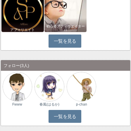
初心者アフィリエイター
アフィリエイト
♪♪
一覧を見る
フォロー
(3人)
Fwww
春風(はるか)
p-chan
一覧を見る