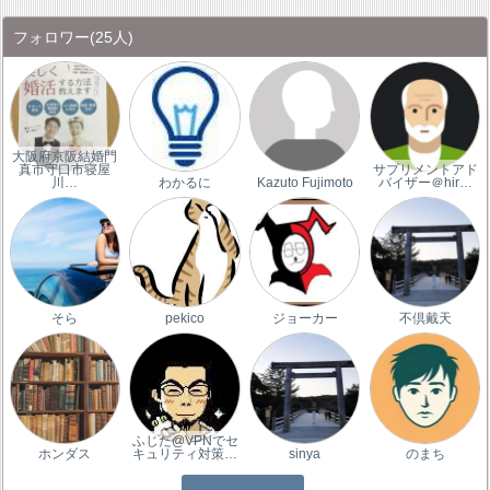
フォロワー
(25人)
大阪府京阪結婚門
真市守口市寝屋
サプリメントアド
川…
わかるに
Kazuto Fujimoto
バイザー＠hir…
そら
pekico
ジョーカー
不倶戴天
ふじた@VPNでセ
ホンダス
キュリティ対策…
sinya
のまち