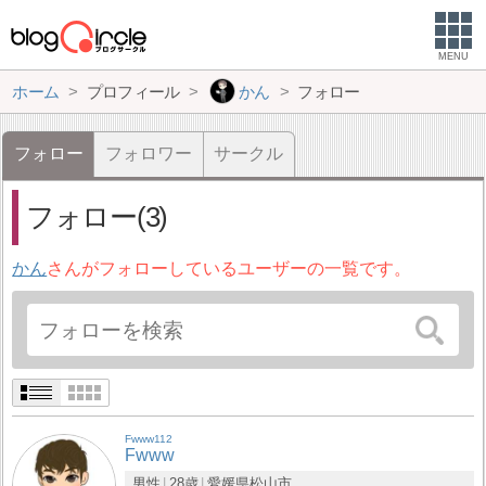
MENU
ホーム
プロフィール
かん
フォロー
フォロー
フォロワー
サークル
フォロー(3)
かん
さんがフォローしているユーザーの一覧です。
Fwww112
Fwww
男性
28歳
愛媛県
松山市