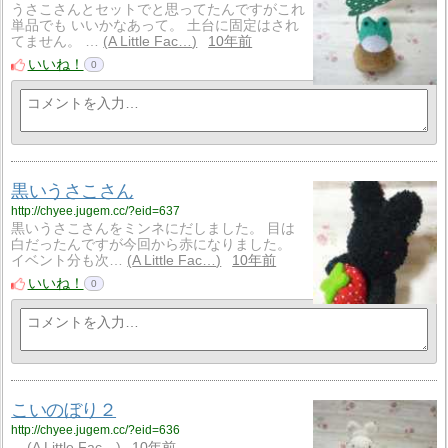
うさこさんとセットでと思ってたんですがこれ
単品でも いいかなあって。 土台に固定はされ
てません。 …
A Little Fac…
10年前
いいね！
0
黒いうさこさん
http://chyee.jugem.cc/?eid=637
黒いうさこさんをミンネにだしました。 目は
白だったんですが今回から赤になりました。
イベント分も次…
A Little Fac…
10年前
いいね！
0
こいのぼり２
http://chyee.jugem.cc/?eid=636
...
A Little Fac…
10年前