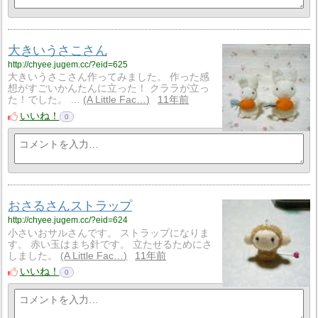
大きいうさこさん
http://chyee.jugem.cc/?eid=625
大きいうさこさん作ってみました。 作った感
想がすごいかんたんに立った！ クララが立っ
た！でした。 …
A Little Fac…
11年前
いいね！
0
おさるさんストラップ
http://chyee.jugem.cc/?eid=624
小さいおサルさんです。 ストラップになりま
す。 赤い玉はまち針です。 立たせるためにさ
しました。
A Little Fac…
11年前
いいね！
0