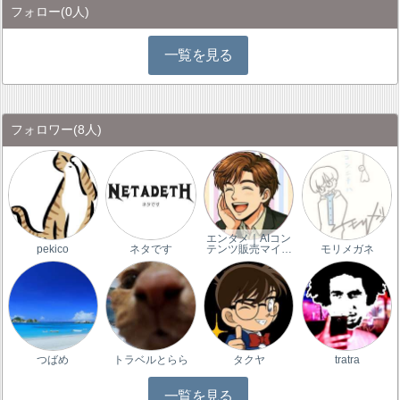
フォロー
(0人)
一覧を見る
フォロワー
(8人)
エンタメ｜AIコン
pekico
ネタです
テンツ販売マイ…
モリメガネ
つばめ
トラベルとらら
タクヤ
tratra
一覧を見る