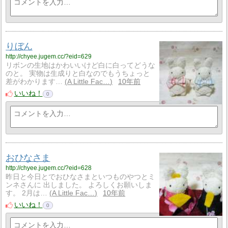
りぼん
http://chyee.jugem.cc/?eid=629
リボンの生地はかわいいけど白に白ってどうな
のと。 実物は生成りと白なのでもうちょっと
差がわかります…
A Little Fac…
10年前
いいね！
0
おひなさま
http://chyee.jugem.cc/?eid=628
昨日と今日とでおひなさまといつものやつとミ
ンネさんに 出しました。 よろしくお願いしま
す。 2月は…
A Little Fac…
10年前
いいね！
0