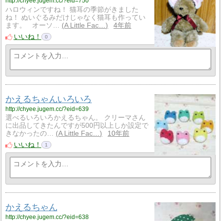
http://chyee.jugem.cc/?eid=750
ハロウィンですね！ 猫耳の季節がきました
ね！ ぬいぐるみだけじゃなく猫耳も作ってい
ます。 オーソ…
A Little Fac…
4年前
いいね！
0
かえるちゃんいろいろ
http://chyee.jugem.cc/?eid=639
選べるいろいろかえるちゃん。 クリーマさん
に出品してきたんですが500円以上しか設定で
きなかったの…
A Little Fac…
10年前
いいね！
1
かえるちゃん
http://chyee.jugem.cc/?eid=638