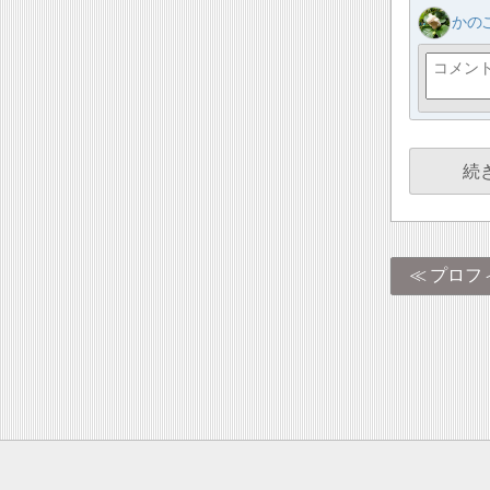
かの
続
プロフ