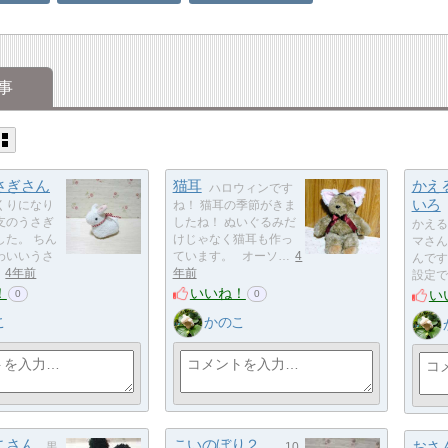
事
さぎさん
猫耳
かえ
ハロウィンです
いろ
くりになり
ね！ 猫耳の季節がきま
支のうさぎ
したね！ ぬいぐるみだ
かえる
した。 ちん
けじゃなく猫耳も作っ
マさん
わいいうさ
ています。 オーソ…
4
んです
4年前
年前
設定で
！
いいね！
い
0
0
こ
かのこ
こさん
こいのぼり２
おさ
黒
...
10