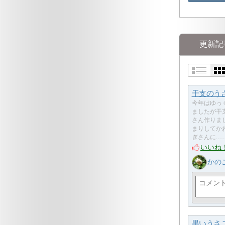
更新記
干支のう
今年はゆっ
ましたが干
さん作りま
まりしてか
ぎさんに..…
いいね
かの
黒いうさ