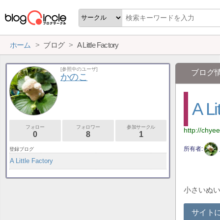
ホーム
ブログ
A Little Factory
[参照中のユーザ]
ブログ
かのこ
A Li
フォロー
フォロワー
参加サークル
http://chye
0
8
1
所有者
登録ブログ
A Little Factory
小さいぬ
サイト