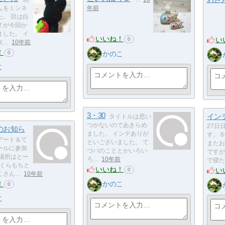
んをミンネ
年前
た。 目は白
すが今回か
ました。 イ
いいね！
い
0
次…
10年前
！
かのこ
0
こ
3・30
イン
タイトルは思い
つかないのであきらめ
27日
のお知ら
ました。 インテありが
す。 
アート＆て
といございました。 て
またお
ールに参加
づバのこととかいろい
ですが
 場所はとー
ろ…
10年前
で寝た
さくらもちと
いいね！
い
0
こさん…
10年前
！
かのこ
0
こ