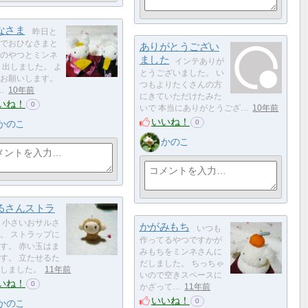
なさま
昨日と
でおひなさまと
ありがとうござい
のやつとミンネ
ました
インテありが
 出しました。 よ
とうございました。 い
お願いします。
つもよりたくさんの方
…
10年前
にきていただけたみた
いね！
0
いで 本当にありがとうござ…
10年前
いいね！
0
かのこ
かのこ
るさんストラ
小さいおサルさ
かがみもち
いつも
。 ストラップに
作ってるやつですかが
す。 赤い玉はま
みもちをミンネさんに
す。 立たせるた
だしました。 ちっちゃ
しました。
11年前
いので空きスペースに
いね！
0
かざって…
11年前
いいね！
0
かのこ