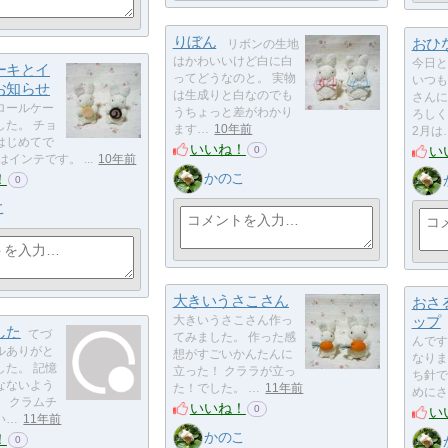
りぼん
おひ
リボンの生地
はかわいいけど白に白
今日と
ーキとイ
ってどうなのと。 実物
いつも
お知らせ
は生成りと白なのでも
さんに
ロールケー
うちょっと差がわかり
ろしく
した。 チョ
ます…
10年前
2月は
はじめてで
いいね！
い
0
インテです。 ...
10年前
かのこ
！
0
こ
大きいうさこさん
おさ
大きいうさこさん作っ
ップ
した
てづ
てみました。 作った感
んです
ルありがと
想がすごいかんたんに
なりま
した。 記憶
立った！ クララが立っ
ち針で
なないよう
た！でした。 …
11年前
めにさ
。 クラムチ
いいね！
0
い
い…
11年前
かのこ
！
0