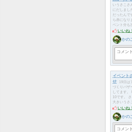
いうさこさ
にだしまし
だったんで
ら赤になり
ベント分も
いいね
かの
イベント
せ
19日は
づくりバザ
してます。
10です。 
大きいうさ
いいね
かの