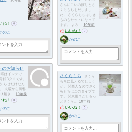
10年前
さんにこいのぼりとさ
くらもちをだしまし
た。 さくらもちはしき
ものもセットになって
いね！
0
ます。 よろ…
10年前
いいね！
0
かのこ
かのこ
テのお知らせ
日曜はインテで
さくらもち
さくら
6号館Bタ２です。
もちに見えるでしょう
知らせだけなん
か。 関西人なのでさく
。 火曜から風邪
らもちはこのタイプで
り起き…
10年前
す。 関東風？だともっ
いね！
0
とさくら…
10年前
いいね！
0
かのこ
かのこ