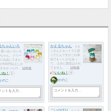
るちゃんいろ
かえるちゃん
うさ
こさんとセットでと思
選べるいろいろ
ってたんですがこれ単
ちゃん。 クリー
品でも いいかなあっ
に出品してきた
て。 土台に固定はされ
が500円以上しか
てません。 …
10年前
きなかったの…
10年前
いいね！
いね！
0
1
かのこ
かのこ
こいのぼり
んぽ
ミンネ