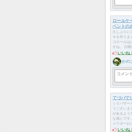
ロールケ
ベントの
久しぶりに
キを作りま
コロールは
すね。 日曜は
いいね
かの
てづバで
くりバザー
うございま
があるよう
な感じです
ャウダーお
いいね