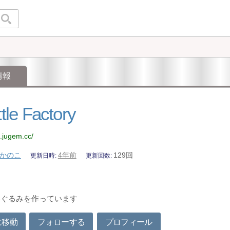
情報
ttle Factory
e.jugem.cc/
かのこ
4年前
129回
更新日時
更新回数
いぐるみを作っています
に移動
フォローする
プロフィール