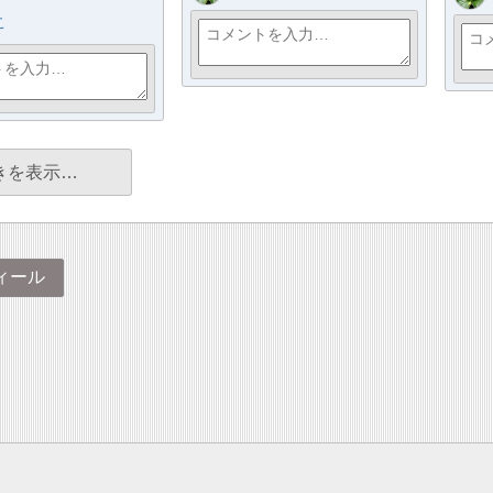
こ
きを表示…
ィール