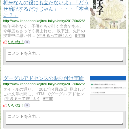
将来なんの役にも立たないよ」「どう
せ暗記するだけじゃん」・・・「本当
に？」
http://www.kappanohikojirou.tokyo/entry/2017/04/26/160203
毎年例外なく、子供たちが吐く文言である。
今年度もさっそく挑まれた。 以下は、先日の
授業中に思い付…
生きるって厳しい
9年前
いいね！
0
グーグルアドセンスの貼り付け実験
http://www.kappanohikojirou.tokyo/entry/2017/04/26/215051
タイトルの通り。 2017年4月26日 見出しと
この文章の間に、HTMLでグーグル アドセン…
生きるって厳しい
9年前
いいね！
0