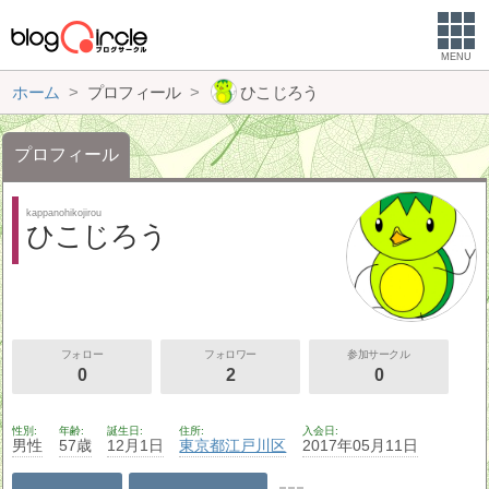
MENU
ホーム
プロフィール
ひこじろう
プロフィール
kappanohikojirou
ひこじろう
フォロー
フォロワー
参加サークル
0
2
0
性別
年齢
誕生日
住所
入会日
男性
57歳
12月1日
東京都
江戸川区
2017年05月11日