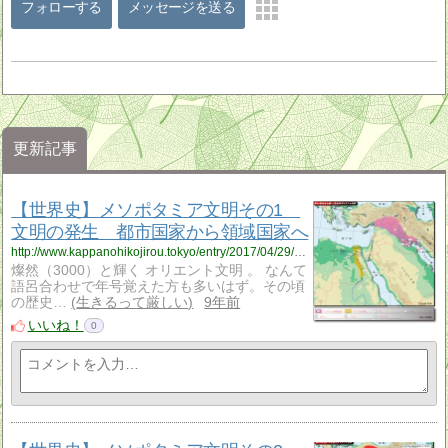
フォローする
メッセージを送る
更新記事
【世界史】メソポタミア文明その1
文明の発生 都市国家から領域国家へ
http://www.kappanohikojirou.tokyo/entry/2017/04/29/204434
燦然（3000）と輝く オリエント文明 。 なんて
語呂合わせで年号覚えた方も多いはず。その頃
の歴史…
生きるって厳しい
9年前
いいね！
0