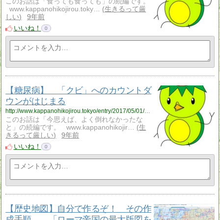
このお話は「食っても食っても」の続編です。
www.kappanohikojirou.toky…
生きるって厳
しい
9年前
いいね！
0
【糖尿病】 「クビ」へのカウントダ
ウンがはじまる
http://www.kappanohikojirou.tokyo/entry/2017/05/01/191028
このお話は「今思えば、よく倒れなかったな
と」の続編です。 www.kappanohikojir…
生
きるって厳しい
9年前
いいね！
0
【歴史地図】自分で作るぞ！ その作
成手順 「ローマ帝国の最大版図を