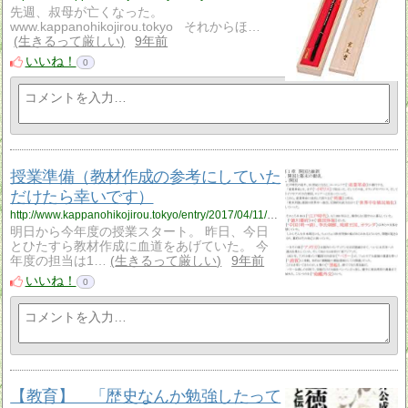
先週、叔母が亡くなった。
www.kappanohikojirou.tokyo それからほ…
生きるって厳しい
9年前
いいね！
0
授業準備（教材作成の参考にしていた
だけたら幸いです）
http://www.kappanohikojirou.tokyo/entry/2017/04/11/184639
明日から今年度の授業スタート。 昨日、今日
とひたすら教材作成に血道をあげていた。 今
年度の担当は1…
生きるって厳しい
9年前
いいね！
0
【教育】 「歴史なんか勉強したって