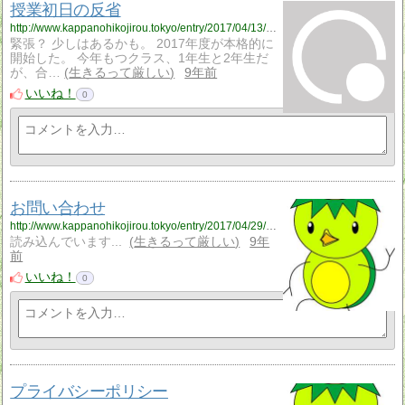
授業初日の反省
http://www.kappanohikojirou.tokyo/entry/2017/04/13/181437
緊張？ 少しはあるかも。 2017年度が本格的に
開始した。 今年もつクラス、1年生と2年生だ
が、合…
生きるって厳しい
9年前
いいね！
0
お問い合わせ
http://www.kappanohikojirou.tokyo/entry/2017/04/29/192047
読み込んでいます...
生きるって厳しい
9年
前
いいね！
0
プライバシーポリシー