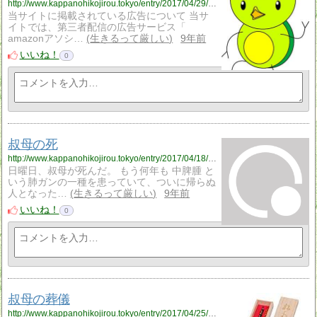
http://www.kappanohikojirou.tokyo/entry/2017/04/29/163012
当サイトに掲載されている広告について 当サ
イトでは、第三者配信の広告サービス「
amazonアソシ…
生きるって厳しい
9年前
いいね！
0
叔母の死
http://www.kappanohikojirou.tokyo/entry/2017/04/18/202021
日曜日、叔母が死んだ。 もう何年も 中脾腫 と
いう肺ガンの一種を患っていて、ついに帰らぬ
人となった…
生きるって厳しい
9年前
いいね！
0
叔母の葬儀
http://www.kappanohikojirou.tokyo/entry/2017/04/25/211341