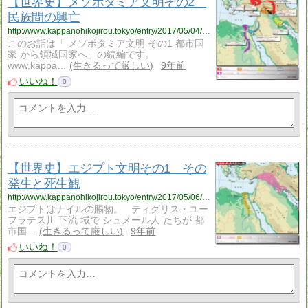
【世界史】メソポタミア文明その2
民族間の興亡
http://www.kappanohikojirou.tokyo/entry/2017/05/04/175818
このお話は「 メソポタミア文明 その1 都市国
家 から領域国家へ」の続編です。
www.kappa…
生きるって厳しい
9年前
いいね！
0
【世界史】エジプト文明その1 その
発生と死生観
http://www.kappanohikojirou.tokyo/entry/2017/05/06/183840
エジプトはナイルの賜物。 ティグリス・ユー
フラテス川 下流 域で シュメール人 たちが 都
市国…
生きるって厳しい
9年前
いいね！
0