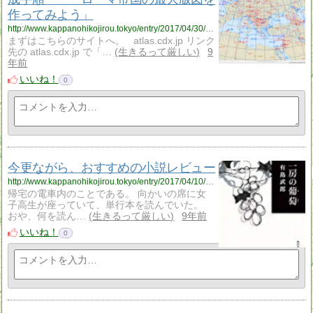
作ってみよう」
http://www.kappanohikojirou.tokyo/entry/2017/04/30/131951
まずはこちらのサイトへ。 atlas.cdx.jp リンク
先の atlas.cdx.jp で「…
生きるって厳しい
9
年前
いいね！
0
今更ながら、おすすめの小説レビュー
http://www.kappanohikojirou.tokyo/entry/2017/04/10/204453
帰宅の電車内のことである。 向かいの席に女
子高生が座っていて、単行本を読んでいた。
おや、何を読ん…
生きるって厳しい
9年前
いいね！
0