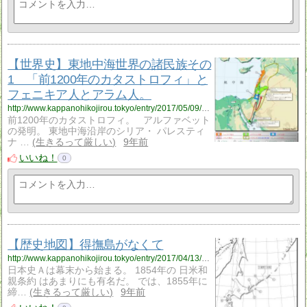
【世界史】東地中海世界の諸民族その
1 「前1200年のカタストロフィ」と
フェニキア人とアラム人。
http://www.kappanohikojirou.tokyo/entry/2017/05/09/194555
前1200年のカタストロフィ。 アルファベット
の発明。 東地中海沿岸のシリア・ パレスティ
ナ …
生きるって厳しい
9年前
いいね！
0
【歴史地図】得撫島がなくて
http://www.kappanohikojirou.tokyo/entry/2017/04/13/190516
日本史Ａは幕末から始まる。 1854年の 日米和
親条約 はあまりにも有名だ。 では、1855年に
締…
生きるって厳しい
9年前