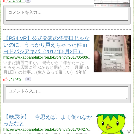
いいね！
0
【PS4 VR】公式発表の発売日じゃな
いのに、うっかり買えちゃった件 in
ヨドバシアキバ（2017年5月2日）
http://www.kappanohikojirou.tokyo/entry/2017/05/03/175752
いまだ抽選ですか。 発売から半年がたった。
そろそろ店頭に並ぶかもと期待して、月曜（5
月1日）の仕事…
生きるって厳しい
9年前
いいね！
0
【糖尿病】 今思えば、よく倒れなか
ったなと
http://www.kappanohikojirou.tokyo/entry/2017/04/27/192425