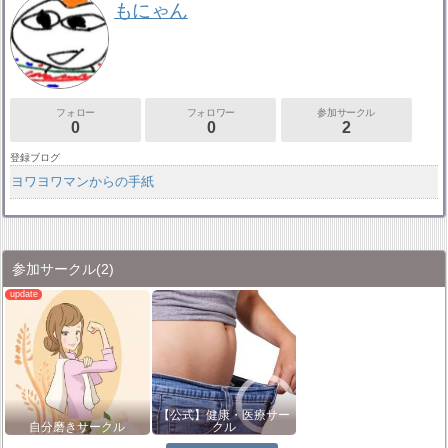
もにゃん
フォロー
フォロワー
参加サークル
0
0
2
登録ブログ
ヨワヨワマンからの手紙
参加サークル
(2)
【公式】健康・医療サー
自分磨きサークル
クル