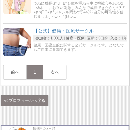
つねに成長⸜(* ॑꒳ ॑* )⸝歳を重ねる事に挑戦心を忘れな
い為に…。お互い刺激しみんなで成長できたらな٩(･ิ ･ิ
๑)۶٩(･ิ ･ิ๑)۶*ジャンル問わず(´-ω-)ｳﾑ自分の可能性を信
じましょ(´・ω・｀)http…
【公式】健康・医療サークル
参加者：
1,001人
健康・医療
更新：
5日前
入会：
1年
健康・医療全般に関する公式サークルです。どなたで
もご自由に参加できます。
前へ
1
次へ
プロフィールへ戻る
[参照中のユーザ]