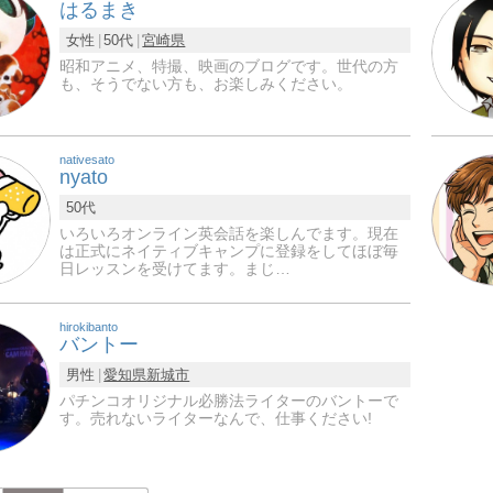
はるまき
女性
50代
宮崎県
昭和アニメ、特撮、映画のブログです。世代の方
も、そうでない方も、お楽しみください。
nativesato
nyato
50代
いろいろオンライン英会話を楽しんでます。現在
は正式にネイティブキャンプに登録をしてほぼ毎
日レッスンを受けてます。まじ…
hirokibanto
バントー
男性
愛知県
新城市
パチンコオリジナル必勝法ライターのバントーで
す。売れないライターなんで、仕事ください!