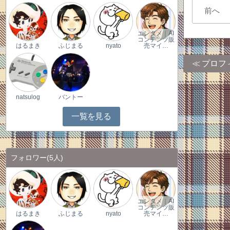
前へ
エンタメ｜AI
コンテンツ販
はるまき
ふじまる
nyato
売マイ…
プロフ
natsulog
バントー
一覧を見る
フォロワー
(5人)
エンタメ｜AI
コンテンツ販
はるまき
ふじまる
nyato
売マイ…