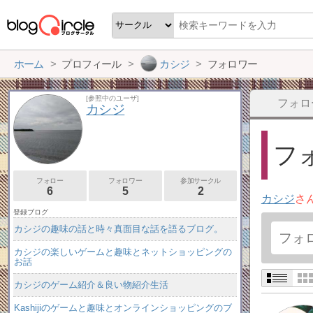
ホーム
プロフィール
カシジ
フォロワー
[参照中のユーザ]
フォロ
カシジ
フォ
フォロー
フォロワー
参加サークル
6
5
2
カシジ
さ
登録ブログ
カシジの趣味の話と時々真面目な話を語るブログ。
カシジの楽しいゲームと趣味とネットショッピングの
お話
カシジのゲーム紹介＆良い物紹介生活
Kashijiのゲームと趣味とオンラインショッピングのブ