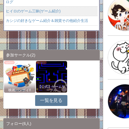
ログ
ヒイロのゲーム三昧(ゲーム紹介)
カシジの好きなゲーム紹介＆雑貨その他紹介生活
参加サークル
(2)
【公式】ゲームサ
映画バンザイ!!
ークル
一覧を見る
フォロー
(6人)