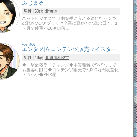
ふじまる
男性
50代
北海道
ネットビジネスで自由を手に入れる為に行う”3つ
の戦略OOO”ブラック企業に勤めた地獄の日々。1
ヶ月で体重が10キロ落…
yoshi007
エンタメ|AIコンテンツ販売マイスター
男性
48歳
北海道
札幌市
◆一撃必殺ライティング◆本質理解でSNSなしで
も集客可能に◆コンテンツ販売で5,000万円収益化
ノウハウ◆SNS歴…