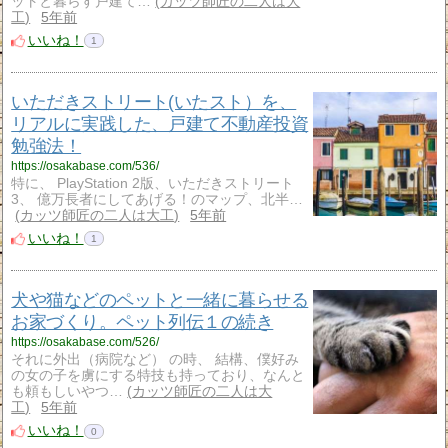
ットと暮らす戸建て…
カッツ師匠の二人は大
工
5年前
いいね！
1
いただきストリート(いたスト）を、
リアルに実践した、戸建て不動産投資
勉強法！
https://osakabase.com/536/
特に、 PlayStation 2版、いただきストリート
3、 億万長者にしてあげる！のマップ、北半…
カッツ師匠の二人は大工
5年前
いいね！
1
犬や猫などのペットと一緒に暮らせる
お家づくり。ペット列伝１の続き
https://osakabase.com/526/
それに外出（病院など） の時、 結構、僕好み
の女の子を虜にする特技も持っており、なんと
も頼もしいやつ…
カッツ師匠の二人は大
工
5年前
いいね！
0