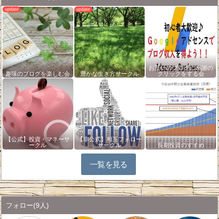
お互いのブログに感謝の
趣味のブログを楽しむ会
豊かな生き方サークル
クリックをする会
【公式】投資・マネーサ
【非公式】相互フォロー
ークル
サークル
長期投資のすすめ
一覧を見る
フォロー
(9人)