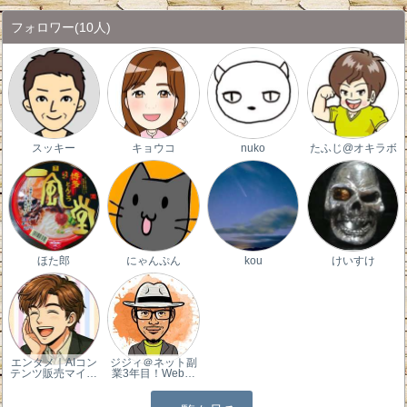
フォロワー
(10人)
スッキー
キョウコ
nuko
たふじ@オキラボ
ほた郎
にゃんぷん
kou
けいすけ
エンタメ｜AIコン
ジジィ＠ネット副
テンツ販売マイ…
業3年目！Web…