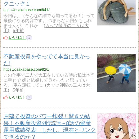
クニック１
https://osakabase.com/841/
今回は、（そんなの誰でも知ってるわ！）って
最後になる内容です。 つまらない回かもしれ
ませんが、これか…
カッツ師匠の二人は大
工
5年前
いいね！
1
不動産投資をやってて本当に良かっ
た!
https://osakabase.com/826/
この仕事で二人で大工をしている時の私は本当
に幸せで 嫁と結婚して良かったと思ってい
る。 車を運転して…
カッツ師匠の二人は大
工
5年前
いいね！
1
戸建て投資のパワー炸裂！驚きの結
果！不動産投資列伝5話～8話の資産
運用成績発表 しかし、現在とリンク
できるのか？