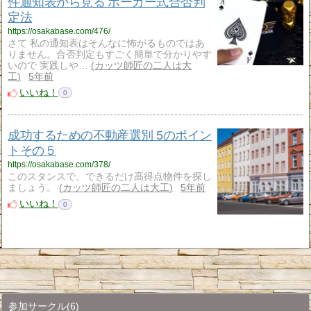
件通知表から見る ポーカー式合否判
定法
https://osakabase.com/476/
さて 私の通知表はそんなに怖がるものではあ
りません。合否判定もすごく簡単で分かりやす
いので 実践しや…
カッツ師匠の二人は大
工
5年前
いいね！
0
成功するための不動産選別 5のポイン
トその５
https://osakabase.com/378/
このスタンスで、できるだけ高得点物件を探し
ましょう。
カッツ師匠の二人は大工
5年前
いいね！
0
参加サークル
(6)