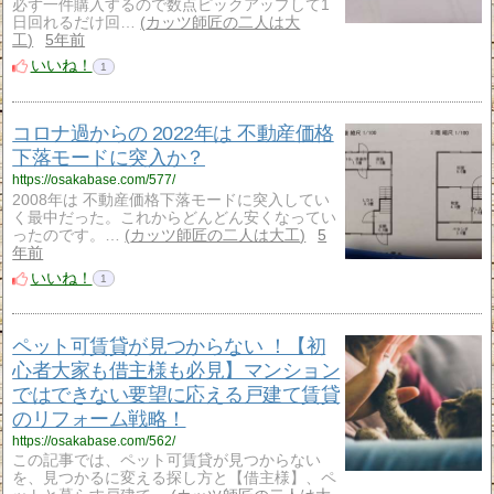
必ず一件購入するので数点ピックアップして1
日回れるだけ回…
カッツ師匠の二人は大
工
5年前
いいね！
1
コロナ過からの 2022年は 不動産価格
下落モードに突入か？
https://osakabase.com/577/
2008年は 不動産価格下落モードに突入してい
く最中だった。これからどんどん安くなってい
ったのです。…
カッツ師匠の二人は大工
5
年前
いいね！
1
ペット可賃貸が見つからない ！【初
心者大家も借主様も必見】マンション
ではできない要望に応える戸建て賃貸
のリフォーム戦略！
https://osakabase.com/562/
この記事では、ペット可賃貸が見つからない
を、見つかるに変える探し方と【借主様】、ペ