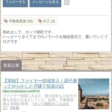
フォローする
メッセージを送る
不動産投資
大工
52
2
初めまして、カッツ師匠です。
ハッピーリタイアまでのノウハウを物語形式で、書いていくブ
ログです
更新記事
【実録】ファイヤー領域突入！調子乗
ってやらかした戸建て投資の話
https://osakabase.com/973/
ファイヤー領域に入ると、負け試合も入金力で
勝ち試合になるということ。結局、 不動産投
資は 初期が非常…
カッツ師匠の二人は大
工
5年前