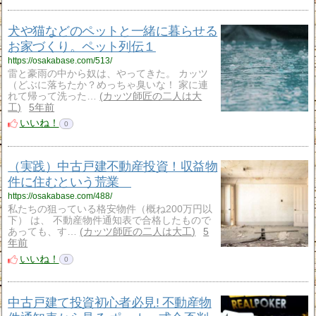
犬や猫などのペットと一緒に暮らせる
お家づくり。ペット列伝１
https://osakabase.com/513/
雷と豪雨の中から奴は、やってきた。 カッツ
（どぶに落ちたか？めっちゃ臭いな！ 家に連
れて帰って洗った…
カッツ師匠の二人は大
工
5年前
いいね！
0
（実践）中古戸建不動産投資！収益物
件に住むという荒業
https://osakabase.com/488/
私たちの狙っている格安物件（概ね200万円以
下） は、 不動産物件通知表で合格したもので
あっても、す…
カッツ師匠の二人は大工
5
年前
いいね！
0
中古戸建て投資初心者必見! 不動産物