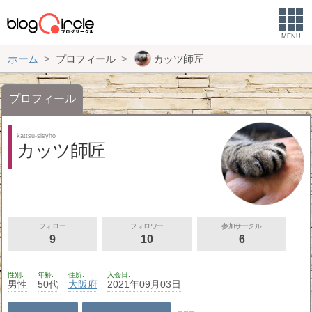
MENU
ホーム
プロフィール
カッツ師匠
プロフィール
kattsu-sisyho
カッツ師匠
フォロー
フォロワー
参加サークル
9
10
6
性別
年齢
住所
入会日
男性
50代
大阪府
2021年09月03日