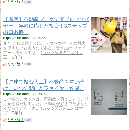
いいね！
10
【考察】不動産ブログでダブルファイ
ヤー！年齢に応じた投資！3ステップ
出口戦略！
https://osakabase.com/933/
また これに続く人に、ノウハウや、その魅力
を伝えたいと思うのである。皆さんは ファイ
アーへ向かって頑…
カッツ師匠の二人は大
工
5年前
いいね！
10
【戸建て投資大工】不動産を買い続
け、いつの間にかファイヤー達成。
https://osakabase.com/907/
この頃の、カッツは、不動産を買うことで、満
足感を得だしていた。不動産が好きでたまらな
くなっていた。大…
カッツ師匠の二人は大
工
5年前
いいね！
10