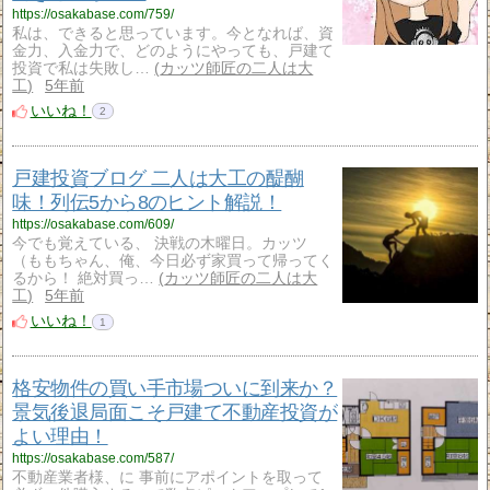
https://osakabase.com/759/
私は、できると思っています。今となれば、資
金力、入金力で、どのようにやっても、戸建て
投資で私は失敗し…
カッツ師匠の二人は大
工
5年前
いいね！
2
戸建投資ブログ 二人は大工の醍醐
味！列伝5から8のヒント解説！
https://osakabase.com/609/
今でも覚えている、 決戦の木曜日。カッツ
（ももちゃん、俺、今日必ず家買って帰ってく
るから！ 絶対買っ…
カッツ師匠の二人は大
工
5年前
いいね！
1
格安物件の買い手市場ついに到来か？
景気後退局面こそ戸建て不動産投資が
よい理由！
https://osakabase.com/587/
不動産業者様、に 事前にアポイントを取って