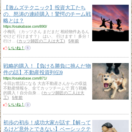
【激ムズテクニック】投資大工たち
の、怒涛の連続購入！驚愕のチーム戦
略とは？
https://osakabase.com/890/
小梅氏 （カッツさん まだまだ 相続物件あるん
やけど 行けます？） はい、 行けます！ 多分！
行け…
カッツ師匠の二人は大工
5年前
いいね！
5
戦略的購入！【負ける勝負に挑んだ物
件の話】不動産投資列伝9
https://osakabase.com/871/
今回お世話になる 大吉不動産さんからの収益
不動産情報を、全てカッツチームで 買う戦略
的購入！自分自身…
カッツ師匠の二人は大
工
5年前
いいね！
3
初歩の初歩！成功大家が話す【解って
るけど意外とできない】ベーシックテ