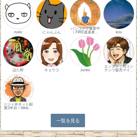
バンコクで修業中
nuko
にゃんぷん
｜FIRE達成者…
kou
エンタメ｜AIコン
ほた郎
キョウコ
Junko
テンツ販売マイ…
ジジィ＠ネット副
業3年目！Web…
一覧を見る