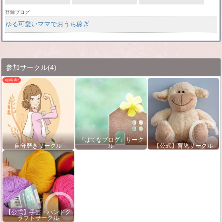
登録ブログ
ゆる可愛いママでおうち稼ぎ
参加サークル
(4)
『はてなブログ』サーク
自分磨きサークル
ル
【公式】育児サークル
【公式】手芸・ハンドク
ラフトサークル