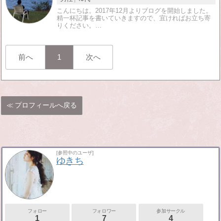
こんにちは。2017年12月よりブログを開始しました。
精一杯記事を書いていきますので、宜ければお立ち寄
りください。…
前へ
1
次へ
プロフィールへ戻る
[参照中のユーザ]
ゆきち
フォロー
フォロワー
参加サークル
1
7
4