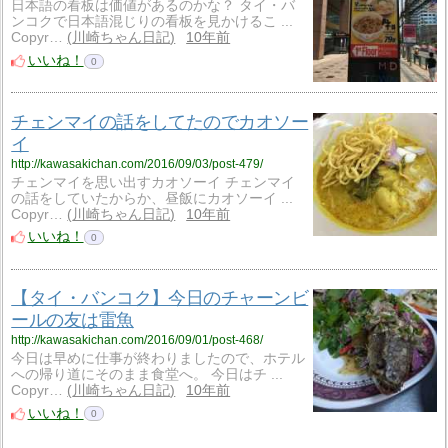
日本語の看板は価値があるのかな？ タイ・バ
ンコクで日本語混じりの看板を見かけるこ ...
Copyr…
川崎ちゃん日記
10年前
いいね！
0
チェンマイの話をしてたのでカオソー
イ
http://kawasakichan.com/2016/09/03/post-479/
チェンマイを思い出すカオソーイ チェンマイ
の話をしていたからか、昼飯にカオソーイ ...
Copyr…
川崎ちゃん日記
10年前
いいね！
0
【タイ・バンコク】今日のチャーンビ
ールの友は雷魚
http://kawasakichan.com/2016/09/01/post-468/
今日は早めに仕事が終わりましたので、ホテル
への帰り道にそのまま食堂へ。 今日はチ ...
Copyr…
川崎ちゃん日記
10年前
いいね！
0