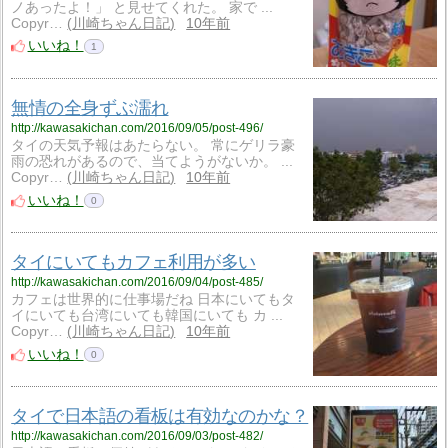
ノあったよ！」 と見せてくれた。 家で ...
Copyr…
川崎ちゃん日記
10年前
いいね！
1
無情の全身ずぶ濡れ
http://kawasakichan.com/2016/09/05/post-496/
タイの天気予報はあたらない。 常にゲリラ豪
雨の恐れがあるので、当てようがないか。 ...
Copyr…
川崎ちゃん日記
10年前
いいね！
0
タイにいてもカフェ利用が多い
http://kawasakichan.com/2016/09/04/post-485/
カフェは世界的に仕事場だね 日本にいてもタ
イにいても台湾にいても韓国にいても カ ...
Copyr…
川崎ちゃん日記
10年前
いいね！
0
タイで日本語の看板は有効なのかな？
http://kawasakichan.com/2016/09/03/post-482/