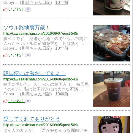
Copyr…
川崎ちゃん日記
10年前
いいね！
0
ソウル路地裏万歳！
http://kawasakichan.com/2016/09/07/post-548/
腹ペコです。 空港から地下鉄でソウル市内に
入ったら ホテルに荷物を置き、何は無く ...
Copyr…
川崎ちゃん日記
10年前
いいね！
0
韓国便には激おこですよ！
http://kawasakichan.com/2016/09/06/post-543/
韓国に着いた。 久しぶりの韓国入り。 毎回思
うのだが、私は韓国行きには大きな不満 ...
Copyr…
川崎ちゃん日記
10年前
いいね！
0
愛してくれてありがとう
http://kawasakichan.com/2016/09/05/post-509/
タイ人の友人が、 「君が好きそうな面白いモ