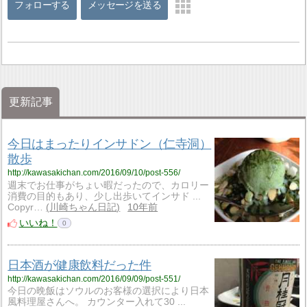
フォローする
メッセージを送る
更新記事
今日はまったりインサドン（仁寺洞）
散歩
http://kawasakichan.com/2016/09/10/post-556/
週末でお仕事がちょい暇だったので、カロリー
消費の目的もあり、少し出歩いてインサド ...
Copyr…
川崎ちゃん日記
10年前
いいね！
0
日本酒が健康飲料だった件
http://kawasakichan.com/2016/09/09/post-551/
今日の晩飯はソウルのお客様の選択により日本
風料理屋さんへ。 カウンター入れて30 ...