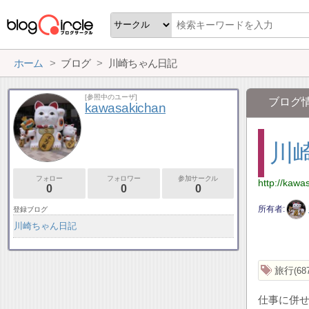
ホーム
ブログ
川崎ちゃん日記
[参照中のユーザ]
ブログ
kawasakichan
川
フォロー
フォロワー
参加サークル
http://kawa
0
0
0
所有者
登録ブログ
川崎ちゃん日記
旅行
68
仕事に併