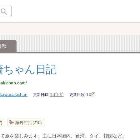
情報
崎ちゃん日記
sakichan.com/
kawasakichan
10年前
10回
更新日時
更新回数
海外生活
7
210
せて旅を楽しみます。主に日本国内、台湾、タイ、韓国など。