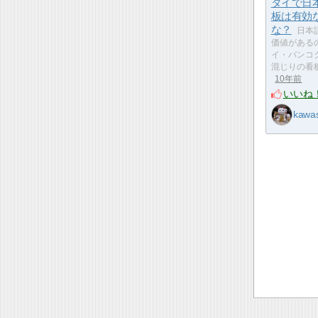
タイで日
板は有効
な？
日本
価値がある
イ・バンコ
混じりの看板を
10年前
いいね
kawa