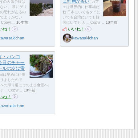
ェ利用が多い
イの天気予報は
カフ
ない。 常にゲリ
ェは世界的に仕事場だ
の恐れがあるの
ね 日本にいてもタイに
てようがない
いても台湾にいても韓
. Copyr…
10年前
国にいても カ ... Copyr…
10年前
いね！
いいね！
0
0
kawasakichan
kawasakichan
イ・バンコ
今日のチャー
ールの友は雷
日は早めに仕事
りましたので、
への帰り道にそのまま食堂へ。
... Copyr…
10年前
いね！
0
kawasakichan