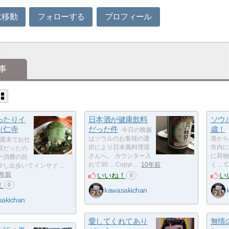
に移動
フォローする
プロフィール
事
ったりイ
日本酒が健康飲料
ソウ
（仁寺
だった件
歳！
今日の晩飯
はソウルのお客様の選
港から
週末でお仕
択により日本風料理屋
市内に
暇だったの
さんへ。 カウンター入
に荷物
ー消費の目
れて30 ... Copyr…
10年前
く ... 
し出歩いてインサド ...
いいね！
い
0年前
0
！
0
kawasakichan
sakichan
愛してくれてあり
無情