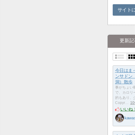
サイト
更新記
今日はま
ンサドン
洞）散歩
事がちょい
で、カロリ
的もあり、少
Copyr…
1
いいね
kawa