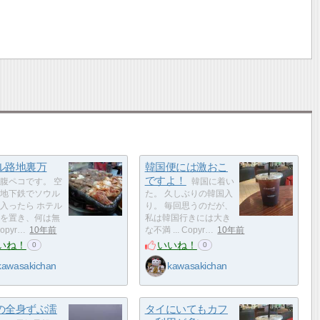
ル路地裏万
韓国便には激おこ
ですよ！
腹ペコです。 空
韓国に着い
地下鉄でソウル
た。 久しぶりの韓国入
入ったら ホテル
り。 毎回思うのだが、
を置き、何は無
私は韓国行きには大き
Copyr…
10年前
な不満 ... Copyr…
10年前
いね！
いいね！
0
0
kawasakichan
kawasakichan
の全身ずぶ濡
タイにいてもカフ