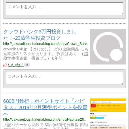
クラウドバンク3万円投資しまし
た！-20歳学生投資ブログ
http://gakuseitousi.hatenablog.com/entry/Crowd_Bank
crowdbank.jp 【はじめに】 どの 金融商品 にも
元本損のリスクがあります。 投資はあく…
20
歳学生投資家 投資ブ…
8年前
いいね！
0
6808円獲得！ポイントサイト「ハピ
タス」2018年2月獲得ポイントを投資
へ
http://gakuseitousi.hatenablog.com/entry/Hapitas/20180307
上記バナーから登録で 30pt(=30円)分獲得 節約