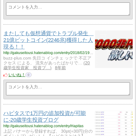
またしても仮想通貨でトラブル発生
21億ビットコイン(2246兆)獲得した人
現る！！
http://gakuseitousi.hatenablog.com/entry/2018/02/19/%E3%81%BE%E3%81%9F%E3%81%97%E3%81%A6%E3%82%82%E4%BB%AE%E6%83%B3%E9%80%9A%E8%B2%A8%E3%81%A7%E3%83%88%E3%83%A9%E3%83%96%E3%83%AB%E7%99%BA%E7%94%9F_21%E5%84%84%E3%83%93%E3%83%83%E3%83%88%E3%82%B3
buzz-plus.com 先日コ インチェ ックで 不正ア
クセス による、 流失があったばかりで…
20
歳学生投資家 投資ブ…
8年前
いいね！
0
ハピタスで1万円の追加投資が可能
に-20歳学生投資ブログ
http://gakuseitousi.hatenablog.com/entry/Hapitas
上記 バナーから登録すれば、 30pt(=30円)分の