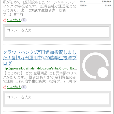
私が初めて口座開設をした ソーシャルレンデ
ィング の事業者です。 証券会社が運営元とな
っており、比…
20歳学生投資家 投資
ブ…
8年前
いいね！
0
クラウドバンク3万円追加投資しまし
た！(計6万円運用中)-20歳学生投資ブ
ログ
http://gakuseitousi.hatenablog.com/entry/Crowd_Bank/20180216
【はじめに】 どの 金融商品 にも元本損のリス
クがあります。 投資はあくまで 余剰資金のみ
で運用 …
20歳学生投資家 投資ブ…
8年前
いいね！
0