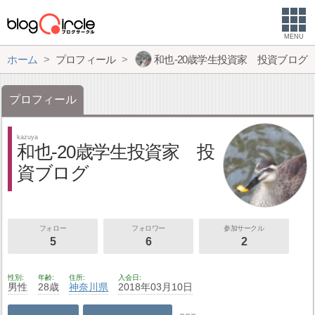
MENU
ホーム
プロフィール
和也‐20歳学生投資家 投資ブログ
プロフィール
kazuya
和也‐20歳学生投資家 投
資ブログ
フォロー
フォロワー
参加サークル
5
6
2
性別
年齢
住所
入会日
男性
28歳
神奈川県
2018年03月10日