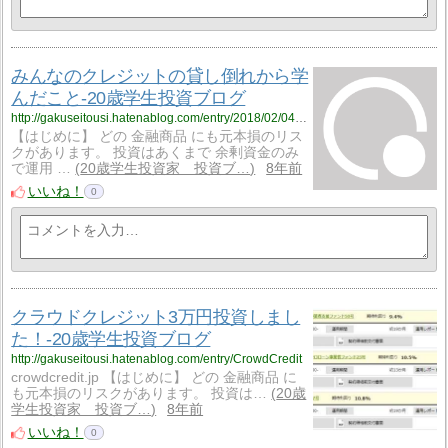
みんなのクレジットの貸し倒れから学
んだこと-20歳学生投資ブログ
http://gakuseitousi.hatenablog.com/entry/2018/02/04/%E3%81%BF%E3%82%93%E3%81%AA%E3%81%AE%E3%82%AF%E3%83%AC%E3%82%B8%E3%83%83%E3%83%88%E3%81%AE%E8%B2%B8%E3%81%97%E5%80%92%E3%82%8C%E3%81%8B%E3%82%89%E5%AD%A6%E3%82%93%E3%81%A0%E3%81%93%E3%81%A8-20
【はじめに】 どの 金融商品 にも元本損のリス
クがあります。 投資はあくまで 余剰資金のみ
で運用 …
20歳学生投資家 投資ブ…
8年前
いいね！
0
クラウドクレジット3万円投資しまし
た！-20歳学生投資ブログ
http://gakuseitousi.hatenablog.com/entry/CrowdCredit
crowdcredit.jp 【はじめに】 どの 金融商品 に
も元本損のリスクがあります。 投資は…
20歳
学生投資家 投資ブ…
8年前
いいね！
0