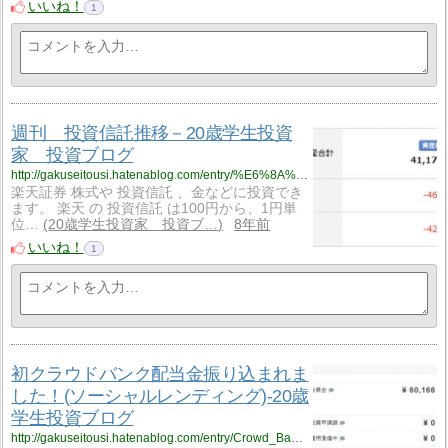
いいね！
1
週刊 投資信託推移－20歳学生投資
家 投資ブログ
http://gakuseitousi.hatenablog.com/entry/%E6%8A%95%E8%B3%87%E4%BF%A1%E8%A8%97/20180310
楽天証券 株式や 投資信託 、金などに投資でき
ます。 楽天 の 投資信託 は100円から、1円単
位…
20歳学生投資家 投資ブ…
8年前
いいね！
1
初クラウドバンク配当金振り込まれま
した！(ソーシャルレンディング)-20歳
学生投資ブログ
http://gakuseitousi.hatenablog.com/entry/Crowd_Bank/20180308