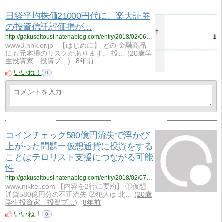
日経平均株価21000円代に。楽天証券
の投資信託評価損が…
http://gakuseitousi.hatenablog.com/entry/2018/02/06/%E6%97%A5%E7%B5%8C%E5%B9%B3%E5%9D%87%E6%A0%AA%E4%BE%A121000%E5%86%86%E4%BB%A3%E3%81%AB%E3%80%82%E6%A5%BD%E5%A4%A9%E8%A8%BC%E5%88%B8%E3%81%AE%E6%8A%95%E8%B3%87%E4%BF%A1%E8%A8%97%E8%A9%95%E4%BE%A1
www3.nhk.or.jp 【はじめに】 どの 金融商品
にも元本損のリスクがあります。 投…
20歳学
生投資家 投資ブ…
8年前
いいね！
0
コインチェック580億円流失で浮かび
上がった問題ー仮想通貨に投資をする
ことはテロリスト支援につながる可能
性
http://gakuseitousi.hatenablog.com/entry/2018/02/07/%E3%82%B3%E3%82%A4%E3%83%B3%E3%83%81%E3%82%A7%E3%83%83%E3%82%AF580%E5%84%84%E5%86%86%E6%B5%81%E5%A4%B1%E3%81%A7%E6%B5%AE%E3%81%8B%E3%81%B3%E4%B8%8A%E3%81%8C%E3%81%A3%E3%81%9F%E5%95%8F%E9%A1%8C
www.nikkei.com 【内容を2行に要約】 ①仮想
通貨580億円分の不正流失 ②犯人は 北…
20歳
学生投資家 投資ブ…
8年前
いいね！
0