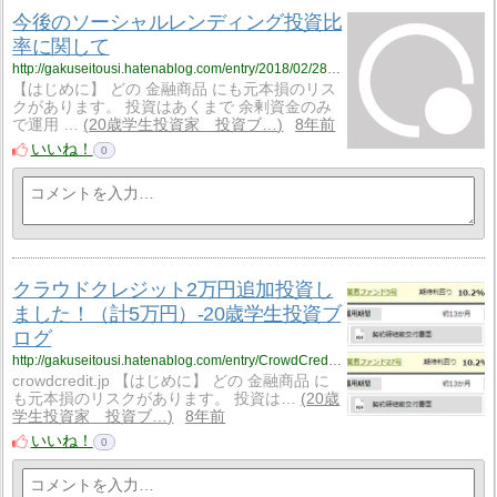
今後のソーシャルレンディング投資比
率に関して
http://gakuseitousi.hatenablog.com/entry/2018/02/28/%E4%BB%8A%E5%BE%8C%E3%81%AE%E3%82%BD%E3%83%BC%E3%82%B7%E3%83%A3%E3%83%AB%E3%83%AC%E3%83%B3%E3%83%87%E3%82%A3%E3%83%B3%E3%82%B0%E6%8A%95%E8%B3%87%E6%AF%94%E7%8E%87%E3%81%AB%E9%96%A2%E3%81%97
【はじめに】 どの 金融商品 にも元本損のリス
クがあります。 投資はあくまで 余剰資金のみ
で運用 …
20歳学生投資家 投資ブ…
8年前
いいね！
0
クラウドクレジット2万円追加投資し
ました！（計5万円）-20歳学生投資ブ
ログ
http://gakuseitousi.hatenablog.com/entry/CrowdCredit/20180214
crowdcredit.jp 【はじめに】 どの 金融商品 に
も元本損のリスクがあります。 投資は…
20歳
学生投資家 投資ブ…
8年前
いいね！
0