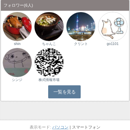
フォロワー
(6人)
shin
ちゃんこ
クリント
go1101
シンジ
株式情報市場
一覧を見る
パソコン
スマートフォン