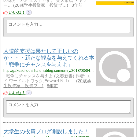
の味方「ハピタス」です。 楽天市場 ・ヤフ
ー…
20歳学生投資家 投資ブ…
8年前
いいね！
0
人道的支援は果たして正しいの
か・・・新たな観点を与えてくれる本
「戦争にチャンスを与えよ」
http://gakuseitousi.hatenablog.com/entry/2018/03/04/%E4%BA%BA%E9%81%93%E7%9A%84%E6%94%AF%E6%8F%B4%E3%81%AF%E6%9E%9C%E3%81%9F%E3%81%97%E3%81%A6%E6%AD%A3%E3%81%97%E3%81%84%E3%81%AE%E3%81%8B%E3%83%BB%E3%83%BB%E3%83%BB%E6%96%B0%E3%81%9F%E3%81%AA
戦争にチャンスを与えよ (文春新書) 作者: エ
ド ワードルトワック,Edward N. Lu…
20歳学
生投資家 投資ブ…
8年前
いいね！
0
大学生の投資ブログ開設しました！