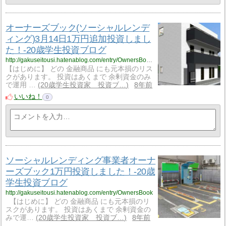
オーナーズブック(ソーシャルレンデ
ィング)3月14日1万円追加投資しまし
た！-20歳学生投資ブログ
http://gakuseitousi.hatenablog.com/entry/OwnersBook/20180315
【はじめに】 どの 金融商品 にも元本損のリス
クがあります。 投資はあくまで 余剰資金のみ
で運用 …
20歳学生投資家 投資ブ…
8年前
いいね！
0
ソーシャルレンディング事業者オーナ
ーズブック1万円投資しました！-20歳
学生投資ブログ
http://gakuseitousi.hatenablog.com/entry/OwnersBook
【はじめに】 どの 金融商品 にも元本損のリ
スクがあります。 投資はあくまで 余剰資金の
みで運…
20歳学生投資家 投資ブ…
8年前