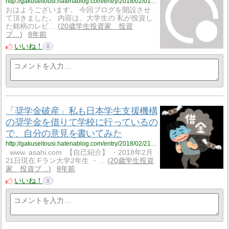
http://gakuseitousi.hatenablog.com/entry/2018/02/01/131231
おはようございます。 今回ブログを開設させ
て頂きました。 内容は、大学生の 私が投資し
た銘柄のレビ…
20歳学生投資家 投資
ブ…
8年前
いいね！
0
「奨学金破産」私も日本学生支援機構
の奨学金を借りて学校に行っているの
で、自分の意見を書いてみた
http://gakuseitousi.hatenablog.com/entry/2018/02/21/%E3%80%8C%E5%A5%A8%E5%AD%A6%E9%87%91%E7%A0%B4%E7%94%A3%E3%80%8D%E7%A7%81%E3%82%82%E6%97%A5%E6%9C%AC%E5%AD%A6%E7%94%9F%E6%94%AF%E6%8F%B4%E6%A9%9F%E6%A7%8B%E3%81%AE%E5%A5%A8%E5%AD%A6%E9%87%91
www. asahi.com 【自己紹介】 ・2018年2月
21日現在 Fラン大学2年生 ・…
20歳学生投資
家 投資ブ…
8年前
いいね！
0