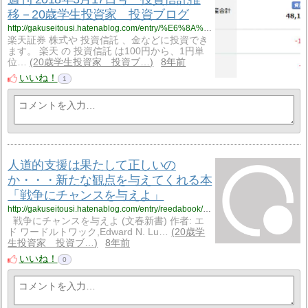
移－20歳学生投資家 投資ブログ
http://gakuseitousi.hatenablog.com/entry/%E6%8A%95%E8%B3%87%E4%BF%A1%E8%A8%97/20180317
楽天証券 株式や 投資信託 、金などに投資でき
ます。 楽天 の 投資信託 は100円から、1円単
位…
20歳学生投資家 投資ブ…
8年前
いいね！
1
人道的支援は果たして正しいの
か・・・新たな観点を与えてくれる本
「戦争にチャンスを与えよ」
http://gakuseitousi.hatenablog.com/entry/reedabook/20180304
戦争にチャンスを与えよ (文春新書) 作者: エ
ド ワードルトワック,Edward N. Lu…
20歳学
生投資家 投資ブ…
8年前
いいね！
0