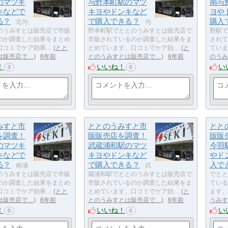
のマツキ
与野本町駅のマツ
南与
キなどで
キヨやドンキなど
ヨや
る？
で購入できる？
購入
北与
与
のうみすとは販売店で市販
野本町駅でととのうみすとは販売店で
野駅で
のか調査した結果をまとめ
市販されているのか調査した結果をま
されて
口コミでケア効果…
とと
とめています。口コミでケア効…
と
ていま
は販売店で…
6年前
とのうみすとは販売店で…
6年前
のうみ
！
いいね！
い
3
0
みすと市
ととのうみすと市
とと
を調査！
販販売店を調査！
販販
のマツキ
武蔵浦和駅のマツ
今羽
キなどで
キヨやドンキなど
やド
る？
で購入できる？
入で
南浦
武
のうみすとは販売店で市販
蔵浦和駅でととのうみすとは販売店で
でとと
のか調査した結果をまとめ
市販されているのか調査した結果をま
ている
口コミでケア効果…
とと
とめています。口コミでケア効…
と
ます。
は販売店で…
6年前
とのうみすとは販売店で…
6年前
うみす
！
いいね！
い
0
0