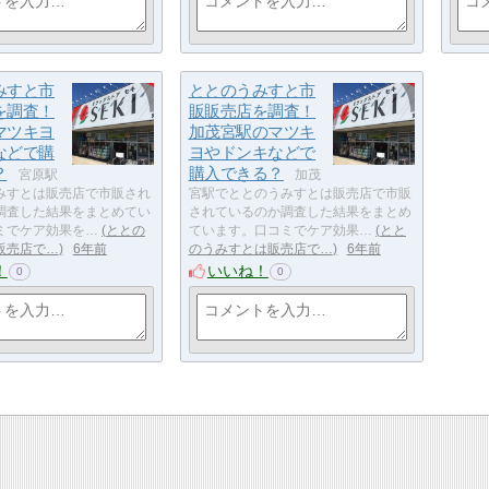
みすと市
ととのうみすと市
を調査！
販販売店を調査！
マツキヨ
加茂宮駅のマツキ
などで購
ヨやドンキなどで
？
購入できる？
宮原駅
加茂
みすとは販売店で市販され
宮駅でととのうみすとは販売店で市販
調査した結果をまとめてい
されているのか調査した結果をまとめ
ミでケア効果を…
ととの
ています。口コミでケア効果…
とと
販売店で…
6年前
のうみすとは販売店で…
6年前
！
いいね！
0
0