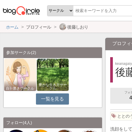
ホーム
プロフィール
後藤しおり
プロフィ
参加サークル
(2)
keanagai
後
豊かな生き方サー
自分磨きサークル
クル
フォ
4
一覧を見る
ととの
フォロー
(4人)
洗顔をし