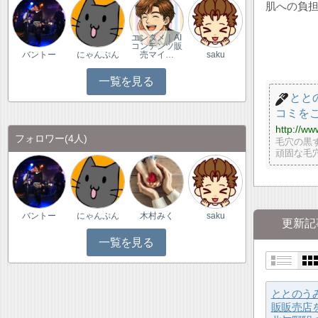
肌への負担
エンタメ｜AI
コンテンツ販
バントー
にゃんぷん
売マイ…
saku
一覧を見る
とと
コミを
http://ww
フォロワー
(4人)
毛穴の黒
頑固な毛
バントー
にゃんぷん
木村みく
saku
更新記
一覧を見る
ととのう
販販売店