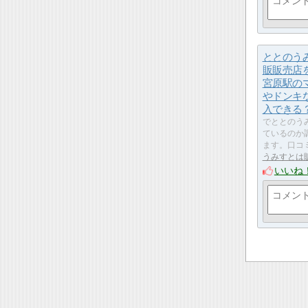
ととのう
販販売店
宮原駅の
やドンキ
入できる
でととのう
ているのか
ます。口コ
うみすとは
いいね