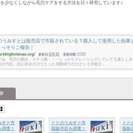
を少なくしながら毛穴ケアをする方法を日々研究しています♪
のうみすとは販売店で市販されている？購入して使用した効果
こっそりご報告！
w.klingfortexas.org/
6年前
10回
更新日
更新回数
ずみ、毛穴の開き、イチゴ鼻・・・しっかりクレンジングしていても落としき
穴の汚れ。顔に吹きかけてたった30秒待つだけという手軽さ…
事
みすと市
ととのうみすと市
とと
を調査！
販販売店を調査！
販販