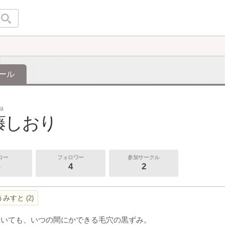
ール
ya
藤しおり
ロー
フォロワー
参加サークル
4
2
うみすと
2
ていても、いつの間にかできる毛穴の黒ずみ。