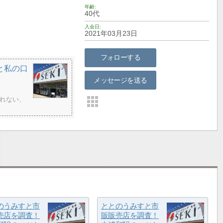
年齢
40代
入会日
2021年03月23日
フォローする
と私の口
メッセージを送る
れない、
のうみすと市
ととのうみすと市
売店を調査！
販販売店を調査！