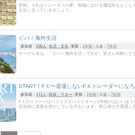
聖杯。それはトレーダーの夢。相場における優位性をとこと
を出し合っていきましょう。
ビバ！海外生活
参加者：
596人
生活・文化
更新：
1年前
入会：
7年前
サークル名は、「ビバ！海外生活」ですが、皆さん気軽にど
START！FＸ〜退場しないFＸトレーダーにな
参加者：
171人
投資・マネー
更新：
1年前
入会：
7年前
FＸのイメージはハイリスクハイリターン2年続けばいいほう
安定的に資産を増やしている方もいます。初心者の方退場し