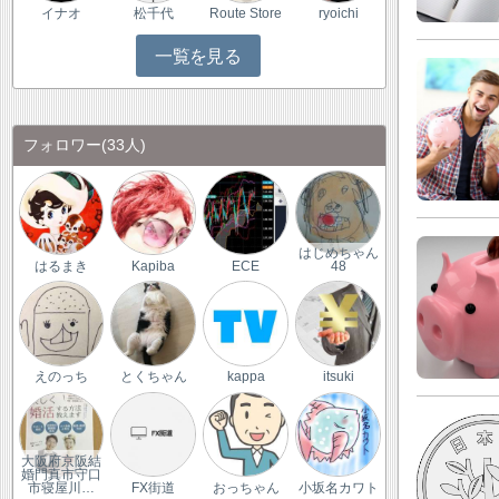
イナオ
松千代
Route Store
ryoichi
一覧を見る
フォロワー
(33人)
はじめちゃん
はるまき
Kapiba
ECE
48
えのっち
とくちゃん
kappa
itsuki
大阪府京阪結
婚門真市守口
市寝屋川…
FX街道
おっちゃん
小坂名カワト