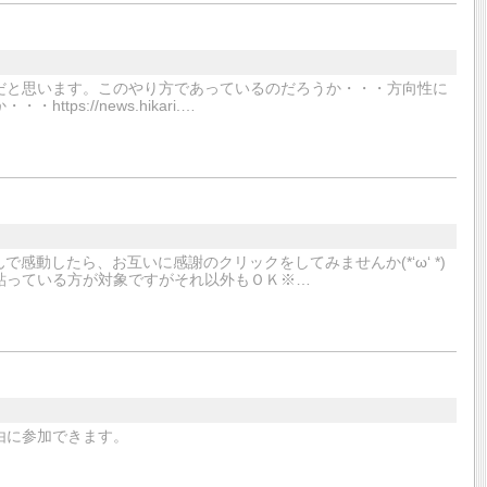
だと思います。このやり方であっているのだろうか・・・方向性に
s://news.hikari.…
で感動したら、お互いに感謝のクリックをしてみませんか(*‘ω‘ *)
貼っている方が対象ですがそれ以外もＯＫ※…
由に参加できます。