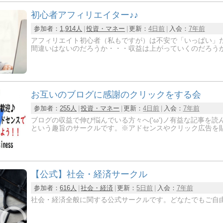
初心者アフィリエイター♪♪
参加者：
1,914人
投資・マネー
更新：
4日前
入会：
7年前
アフィリエイト初心者（私もですが）は不安で「いっぱい」
間違いはないのだろうか・・・収益は上がっていくのだろうか・・・http
お互いのブログに感謝のクリックをする会
参加者：
255人
投資・マネー
更新：
4日前
入会：
7年前
ブログの収益で伸び悩んでいる方々へ('ω')ノ有益な記事を読ん
という趣旨のサークルです。※アドセンスやクリック広告を
【公式】社会・経済サークル
参加者：
616人
社会・経済
更新：
5日前
入会：
7年前
社会・経済全般に関する公式サークルです。どなたでもご自