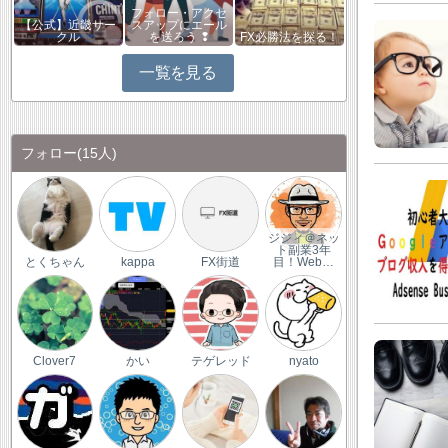
フォロー・アクセ
【公式】近畿サー
スアップにエール
クル
を送ろう ❢
FX必勝法を探る！
一覧を見る
フォロー
(15人)
ジジィ＠ネッ
ト副業3年
とくちゃん
kappa
FX街道
目！Web…
Clover7
かい
テゲレッド
nyato