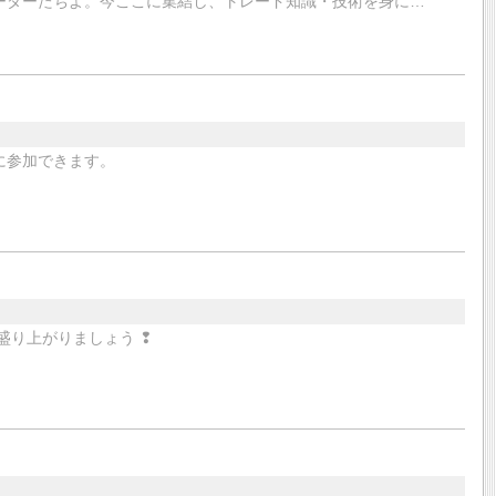
レーダーたちよ。今ここに集結し、トレード知識・技術を身に…
に参加できます。
盛り上がりましょう ❢