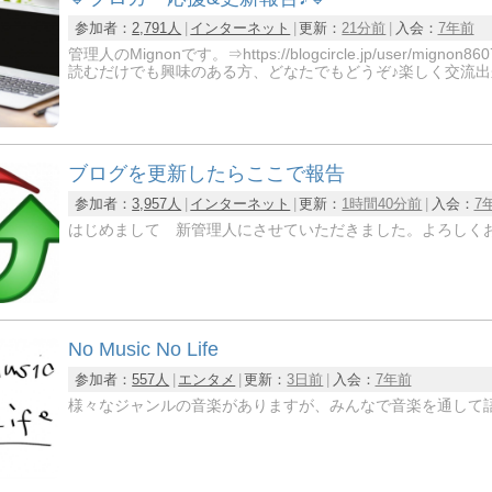
参加者：
2,791人
インターネット
更新：
21分前
入会：
7年前
管理人のMignonです。⇒https://blogcircle.jp/us
読むだけでも興味のある方、どなたでもどうぞ♪楽しく交流出
ブログを更新したらここで報告
参加者：
3,957人
インターネット
更新：
1時間40分前
入会：
7
はじめまして 新管理人にさせていただきました。よろしく
No Music No Life
参加者：
557人
エンタメ
更新：
3日前
入会：
7年前
様々なジャンルの音楽がありますが、みんなで音楽を通して