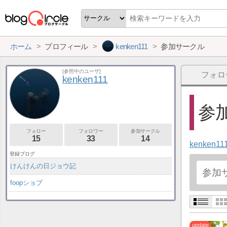
ホーム
プロフィール
kenken111
参加サークル
[参照中のユーザ]
フォロ
kenken111
参加
フォロー
フォロワー
参加サークル
15
33
14
kenken11
登録ブログ
けんけんの日ジョウ記
foopショプ