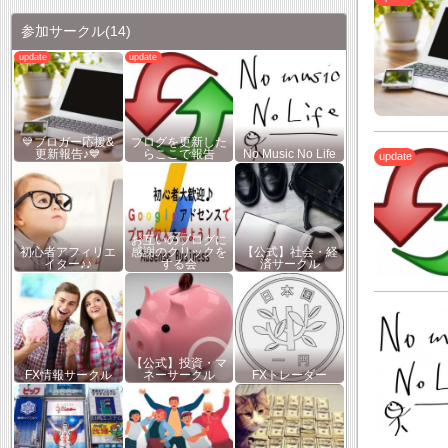
参加サークル
(14)
💙ブロガー応援&
ブログを更新した
更新報告♪💙
らここで報告
No Music No Life
お互いのブログに
初心者アフィリエ
感謝のクリックを
【公式】社会・経
イター♪♪
する会
済サークル
【公式】投資・マ
FX情報サークル
ネーサークル
FXトレーダー