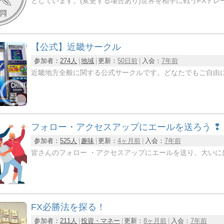
としています。(変更する場合あり)世界を相手に戦うFXト
【公式】近畿サークル
参加者：
274人
地域
更新：
50日前
入会：
7年前
近畿地方全般に関する公式サークルです。どなたでもご自由
フォロー・アクセスアップにエールを送ろう ❢
参加者：
525人
趣味
更新：
4ヶ月前
入会：
7年前
皆さんのフォロー ・アクセスアップにエールを送り、大いに
FX必勝法を探る！
参加者：
211人
投資・マネー
更新：
8ヶ月前
入会：
7年前