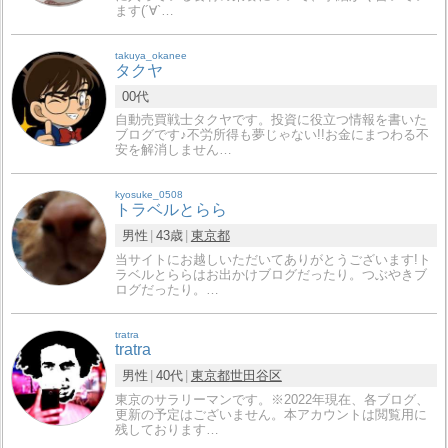
ます(´∀`…
takuya_okanee
タクヤ
00代
自動売買戦士タクヤです。投資に役立つ情報を書いた
ブログです♪不労所得も夢じゃない!!お金にまつわる不
安を解消しません…
kyosuke_0508
トラベルとらら
男性
43歳
東京都
当サイトにお越しいただいてありがとうございます!ト
ラベルとららはお出かけブログだったり。つぶやきブ
ログだったり。…
tratra
tratra
男性
40代
東京都
世田谷区
東京のサラリーマンです。※2022年現在、各ブログ、
更新の予定はございません。本アカウントは閲覧用に
残しております…