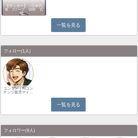
【サッカー】（日本代
表、Jリーグ、W杯、五
輪…
一覧を見る
フォロー
(1人)
エンタメ｜AIコン
テンツ販売マイ…
一覧を見る
フォロワー
(9人)