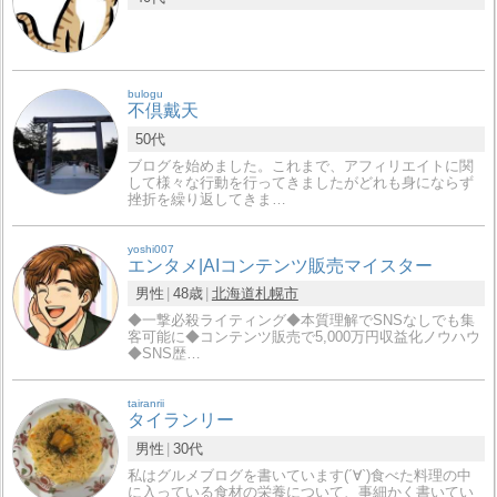
bulogu
不倶戴天
50代
ブログを始めました。これまで、アフィリエイトに関
して様々な行動を行ってきましたがどれも身にならず
挫折を繰り返してきま…
yoshi007
エンタメ|AIコンテンツ販売マイスター
男性
48歳
北海道
札幌市
◆一撃必殺ライティング◆本質理解でSNSなしでも集
客可能に◆コンテンツ販売で5,000万円収益化ノウハウ
◆SNS歴…
tairanrii
タイランリー
男性
30代
私はグルメブログを書いています(´∀`)食べた料理の中
に入っている食材の栄養について、事細かく書いてい