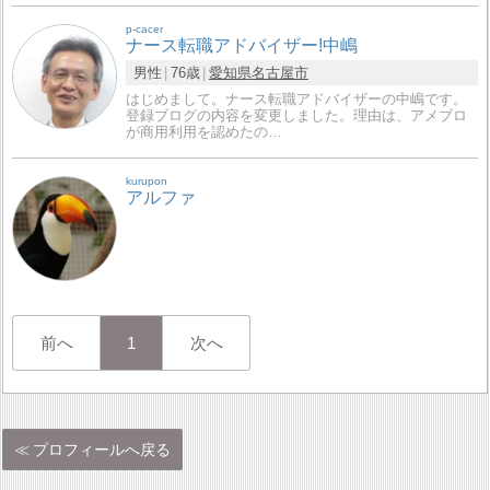
p-cacer
ナース転職アドバイザー!中嶋
男性
76歳
愛知県
名古屋市
はじめまして。ナース転職アドバイザーの中嶋です。
登録ブログの内容を変更しました。理由は、アメブロ
が商用利用を認めたの…
kurupon
アルファ
前へ
1
次へ
プロフィールへ戻る