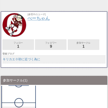
[参照中のユーザ]
べーちゃん
フォロー
フォロワー
参加サークル
1
9
1
登録ブログ
キリカエ０秒に近づく為に
参加サークル
(1)