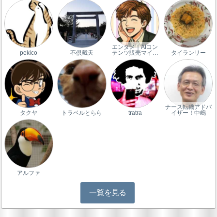
エンタメ｜AIコン
pekico
不倶戴天
テンツ販売マイ…
タイランリー
ナース転職アドバ
タクヤ
トラベルとらら
tratra
イザー！中嶋
アルファ
一覧を見る