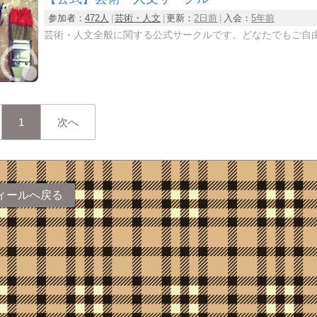
参加者：
472人
芸術・人文
更新：
2日前
入会：
5年前
芸術・人文全般に関する公式サークルです。どなたでもご自
1
次へ
ィールへ戻る