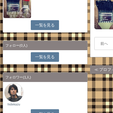
【公式】芸術・人
文サークル
一覧を見る
前へ
フォロー
(0人)
一覧を見る
プロフ
フォロワー
(1人)
hidekazu