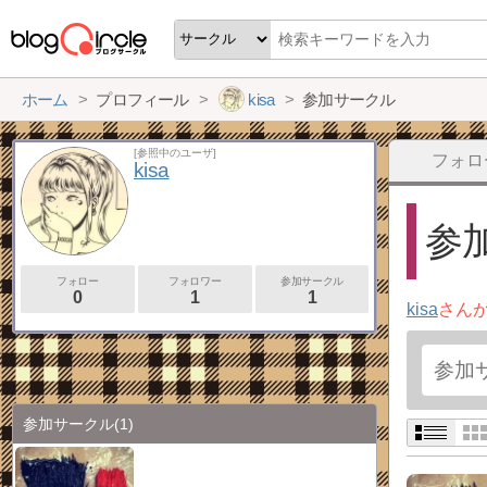
ホーム
プロフィール
kisa
参加サークル
[参照中のユーザ]
フォロ
kisa
参加
フォロー
フォロワー
参加サークル
0
1
1
kisa
さん
参加サークル
(1)