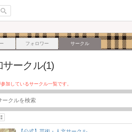
ー
フォロワー
サークル
サークル(1)
が参加しているサークル一覧です。
【公式】芸術・人文サークル