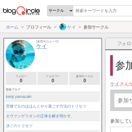
ホーム
プロフィール
ケイ
参加サークル
[参照中のユーザ]
フォロ
ケイ
参加
フォロー
フォロワー
参加サークル
0
0
0
ケイ
さん
登録ブログ
kenji yamazaki
苦痛でものほほんとやり過ごす方法のトリセツ
エヴァンゲリオンの正体を解き明かす。
参加して
泳ぐのトリセツ