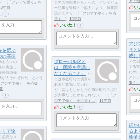
アで働
ジ…
「アジアで働く」を
ジアの挑戦者たち』への、インタビュ
い
10年前
ー記事を皆様のご協力により、無事実
！
現ができて…
「アジアで働く」を応
2
援す…
10年前
いいね！
1
アジ
まと
先を選ぶ
成し
つの基準
グローバル化と
アの刻
ゆる方々の
は、国境を意識し
する状
談を実施し
ために
海外就職先
なくなること。
い
アンテ
準が人それぞれだ、という
まは市区町村の境目を
働く」
「アジアで働く」を応援
あまり意識しないけ
い
前
ど、昔はもしかしたら市区町村の境目
！
が大事だったかもしれない。…
「ア
1
ジアで働く」を応援す…
11年前
いいね！
0
細か
ャリア論
るよ
験値
て必要なス