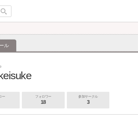
ール
e
keisuke
ロー
フォロワー
参加サークル
18
3