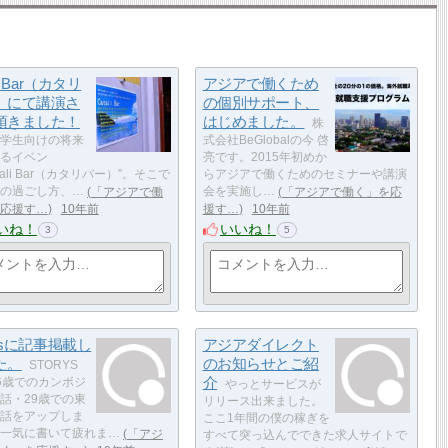
li Bar（カタリ
アジアで働くため
）にて講演さ
の個別サポート、
頂きました！
はじめました。
株
学生向けの将来
式会社BeGlobalの今 啓
るイベン
亮です。2015年初めか
tali Bar（カタリバー）”。そこで
らアジアで働くためのセミナーや講演
の過ごし方、…
「アジアで働
会を実施し…
「アジアで働く」を応
応援す…
10年前
援す…
10年前
いね！
いいね！
3
5
rysに記事掲載し
アジアダイレクト
た。
のお知らせとご紹
STORYS
介
6歳でのカンボジ
やっとサービスが
話・29歳での東
リリース出来ました。
話をアップしま
ここ1年間の僕の稼ぎを
一気に書いて疲れま…
「アジ
すべて突っ込んでできた求人サイトで