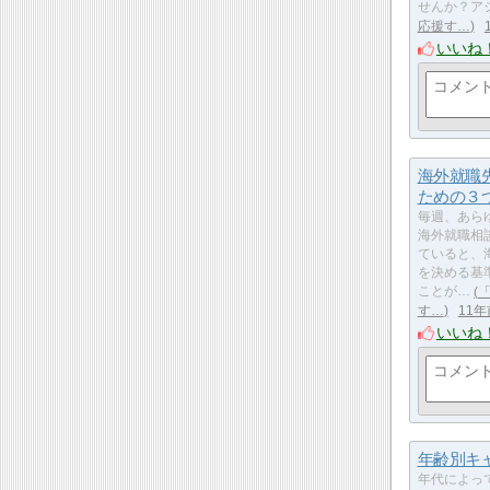
せんか？ア
応援す…
いいね
海外就職
ための３
毎週、あら
海外就職相
ていると、
を決める基
ことが…
す…
11年
いいね
年齢別キ
年代によっ