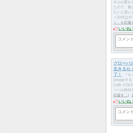
キルが変わ
たので、書
たいと思い
＝20代は
く」を応援
いいね
グローバ
生きるセ
了！
『キ
Designする！
Café -COL
ーバル時代
応援す…
いいね