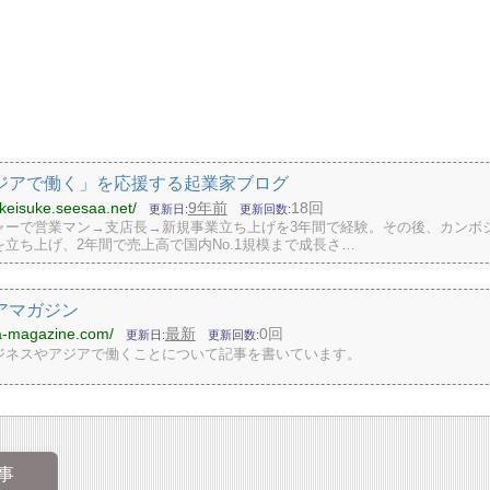
ジアで働く」を応援する起業家ブログ
nkeisuke.seesaa.net/
9年前
18回
更新日
更新回数
ャーで営業マン→支店長→新規事業立ち上げを3年間で経験。その後、カンボ
立ち上げ、2年間で売上高で国内No.1規模まで成長さ…
アマガジン
ia-magazine.com/
最新
0回
更新日
更新回数
ジネスやアジアで働くことについて記事を書いています。
事