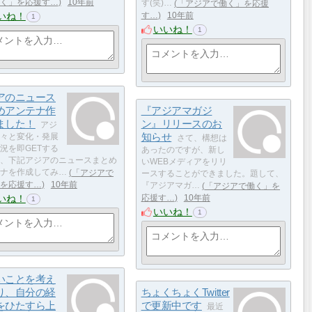
く」を応援す…
10年前
す(笑)…
「アジアで働く」を応援
いね！
す…
10年前
1
いいね！
1
アのニュース
めアンテナ作
『アジアマガジ
ました！
ン』リリースのお
アジ
知らせ
々と変化・発展
さて、構想は
況を即GETする
あったのですが、新し
、下記アジアのニュースまとめ
いWEBメディアをリリ
ナを作成してみ…
「アジアで
ースすることができました。題して、
を応援す…
10年前
『アジアマガ…
「アジアで働く」を
いね！
応援す…
10年前
1
いいね！
1
いことを考え
り、自分の経
ちょくちょくTwitter
をひたすら上
で更新中です
最近