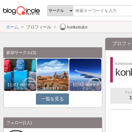
ホーム
プロフィール
konkeisuke
プロフィ
参加サークル
(3)
konkeisuk
kon
【公式】旅行サー
【公式】海外サー
クル
海外が好き！
クル
フォ
1
一覧を見る
フォロー
(1人)