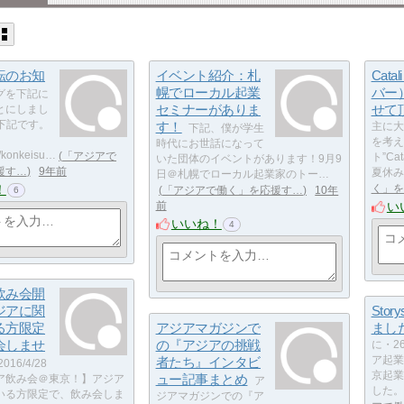
転のお知
イベント紹介：札
Cata
幌でローカル起業
バー
グを下記に
セミナーがありま
せて
とにしまし
下記です。
す！
主に大
下記、僕が学生
を考え
時代にお世話になって
//konkeisu…
「アジアで
ト”Ca
いた団体のイベントがあります！9月9
援す…
9年前
夏休み
日＠札幌でローカル起業家のトー…
！
く」を
「アジアで働く」を応援す…
10年
6
い
前
いいね！
4
飲み会開
ジアに関
Sto
る方限定
アジアマガジンで
まし
会しませ
の『アジアの挑戦
に・2
者たち』インタビ
ア起業
016/4/28
京起業
ュー記事まとめ
ア飲み会＠東京！】アジア
ア
した。
いる方限定で、飲み会しま
ジアマガジンでの『ア