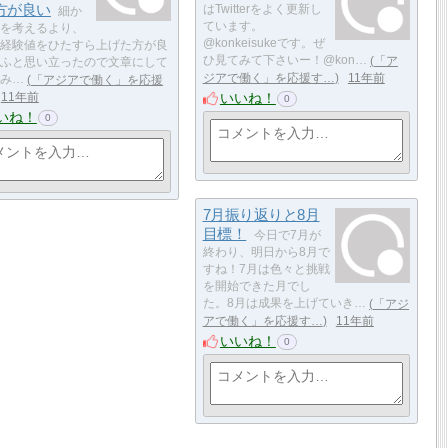
方が良い
はTwitterをよく更新し
細か
ています。
を考えるより、
@konkeisukeです。ぜ
経験値をひたすら上げた方が良
ひ見てみて下さいー！@kon…
「ア
ふと思い立ったので文章にして
ジアで働く」を応援す…
11年前
み…
「アジアで働く」を応援
いいね！
11年前
0
いね！
0
7月振り返りと8月
目標！
今日で7月が
終わり、明日から8月で
すね！7月は色々と挑戦
を開始できた月でし
た。8月は成果を上げていき…
「アジ
アで働く」を応援す…
11年前
いいね！
0