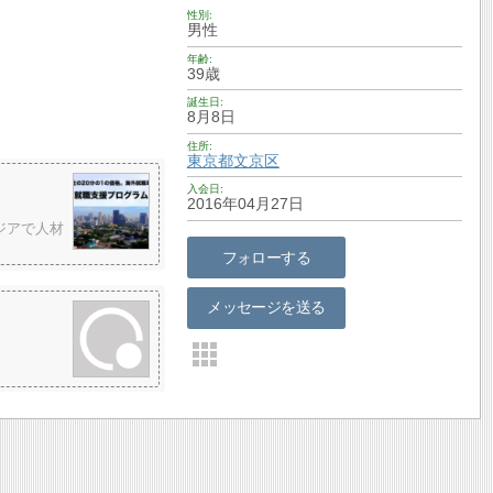
性別
男性
年齢
39歳
誕生日
8月8日
住所
東京都
文京区
入会日
2016年04月27日
ジアで人材
フォローする
メッセージを送る