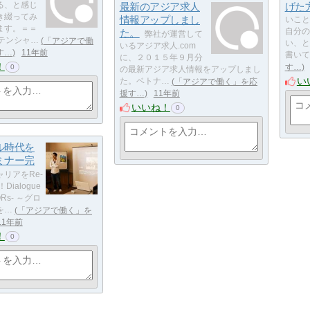
る、と感じ
最新のアジア求人
げた
き綴ってみ
情報アップしまし
いこと
ます。＝＝
た。
自分の
弊社が運営して
ポテンシャ…
「アジアで働
い、と
いるアジア求人.com
す…
11年前
書いて
に、２０１５年９月分
！
す…
0
の最新アジア求人情報をアップしまし
い
た。ベトナ…
「アジアで働く」を応
援す…
11年前
いいね！
0
ル時代を
ミナー完
ャリアをRe-
Dialogue
ORs- ～グロ
を…
「アジアで働く」を
11年前
！
0