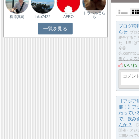
トラベルとら
松原真司
take7422
AFRO
ら
ブログ移
一覧を見る
らせ
ブロ
統合するこ
た。URLは
今啓
亮.comhttp:
働く」を応
いいね
【アジア
催！】ア
わってい
で、飲み
んか？
【2
開催・アジ
に関わって