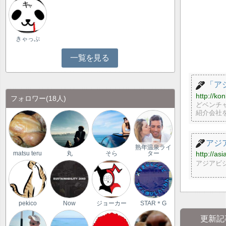
きゃっぷ
一覧を見る
「ア
http://ko
フォロワー
(18人)
どベンチ
紹介会社を
アジ
熟年温泉ライ
http://as
matsu teru
丸
そら
ター
アジアビ
pekico
Now
ジョーカー
STAR＊G
更新記