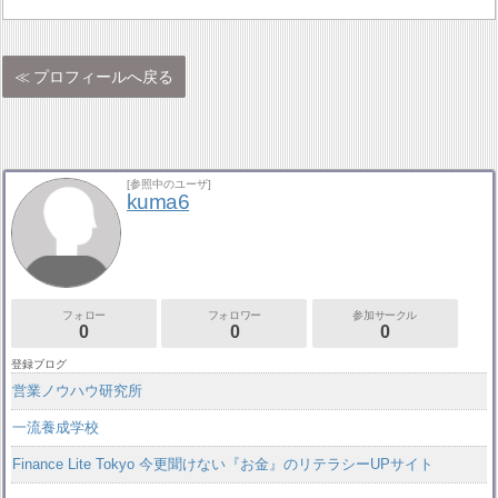
プロフィールへ戻る
[参照中のユーザ]
kuma6
フォロー
フォロワー
参加サークル
0
0
0
登録ブログ
営業ノウハウ研究所
一流養成学校
Finance Lite Tokyo 今更聞けない『お金』のリテラシーUPサイト