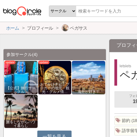
ホーム
プロフィール
ペガサス
プロフィ
参加サークル
(4)
letslets
ペ
おでかけナビ：ブ
【公式】旅行サー
ロガーの地元・観
クル
光・グルメ情…
海外が好き！
フォ
1
節約
18
旅をしながらハワ
イ暮らし
語学留
一覧を見る