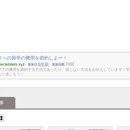
イへの留学の費用を節約しよー！
w.letslets.xyz
6年前
70回
更新日
更新回数
学での費用を節約する方法であったり、損しない方法をお伝えしています！学
なく楽しもう！
事