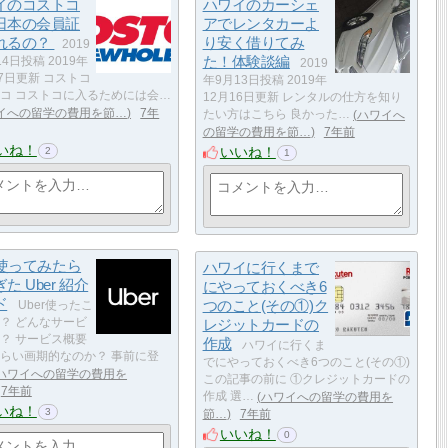
イのコストコ
ハワイのカーシェ
日本の会員証
アでレンタカーよ
れるの？
り安く借りてみ
2019
た！体験談編
4日投稿 2019年
2019
17日更新 コストコ
年9月13日投稿 2019年
コ コストコに入るためには会…
12月16日更新 レンタルの仕方を知り
イへの留学の費用を節…
7年
たい方はこちら 良かった…
ハワイへ
の留学の費用を節…
7年前
いね！
いいね！
2
1
r使ってみたら
ハワイに行くまで
た Uber 紹介
にやっておくべき6
ド
つのこと(その①)ク
Uber使ったこ
？ どんなサービ
レジットカードの
？ サービス概要
作成
ハワイに行くま
らい画期的なのか？ 事前に登
でにやっておくべき6つのこと(その①)
ハワイへの留学の費用を
この記事の前に ①クレジットカードの
7年前
作成 選…
ハワイへの留学の費用を
いね！
3
節…
7年前
いいね！
0