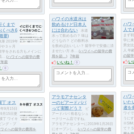
ハワイの水道水は
ハワ
行くまで
飲めるけど日本人
人で
おくべき6
には合わない
水道
概要)
まず初
水って飲めるの？ 味は
学に来
どうなの？ どの飲料水
執筆 2019年
男女比
を飲めばおいしい？ 留学中で安価に済
行や３ヶ月
人 年
ませたい方 水…
ハワイへの留学の費
留学をされる方もメインに
の留学
用を節…
7年前
流…
ハワイへの留学の費
い
いいね！
7年前
0
！
0
ハワ
アラモアナセンタ
いた
横丁 オス
ーのビアードパパ
者を
って実際どう？
9年9月15日
ビ
ワイで
年9月15日更
アードパパ 有名なシュ
うにす
横丁 ワイキ
ークリーム店ですね。
※SI
ピング・プ
アラモアナセンターに2019年1月26日
て？ 
ハワイへの留学の費用を
にオープンし…
ハワイへの留学の費
用を節