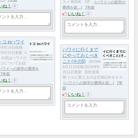
スメ BOOK・OF…
ハワイへの留学の
いね！
0
費用を節…
7年前
いいね！
0
コ inハワイ
年9月14日投稿
ハワイに行くまで
年9月15日更新 コ
にやっておくべき
 今回はハワイの
こと(その5)
2019年
コについてお話
9月11日投稿 2019年9
ハワイへの留学の費用を
月11日更新 ⑤外貨両
7年前
替 ドルに変えるのは空港以外をオス…
いね！
0
ハワイへの留学の費用を節…
7年
前
いいね！
0