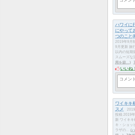
ハワイに
にやって
つのこと(
2019年9月
9月更新 旅
以内の短期
スムーズな
用を節…
いいね
ワイキキ
スメ
201
投稿 2019
新 ワイキキ
キ・ショッ
ラザの…