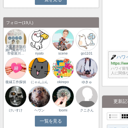
フォロー
(19人)
大阪府京阪結
婚門真市守口
市寝屋川…
nyato
scene
go1101
ハワ
https://ww
ハワイ留
人に関係
復縁工作探偵
にゃんぷん
okirepo
ゆきゅ
更新記
けいすけ
ヘヴン
toomi
クニさん
一覧を見る