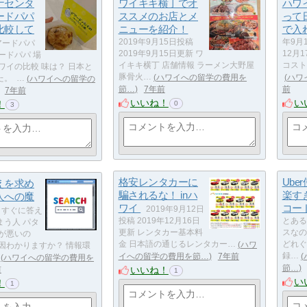
ナセンタ
ワイキキ横丁でオ
ハワ
ードパパ
ススメのお店とメ
って
比較して
ニューを紹介！
で入
2019年9月15日投稿
年9月1
ードパパ
2019年9月15日更新 ワ
12月
ードパパ 場
イキキ横丁 店舗情報 ラーメン大野屋
コスト
ワイの比較 味は？ 日本と
豚骨火…
ハワイへの留学の費用を
ハワ
た。 …
ハワイへの留学の
節…
7年前
前
7年前
いいね！
い
！
0
3
格安レンタカーに
Ube
えを求め
騙されるな！ inハ
楽すぎ
人への魔
ワイ
コー
2019年9月12日
すぐに答え
投稿 2019年12月16日
とある
まう人 パタ
更新 レンタカー基本料
スなの
たが悪いの
金 日本語の通じるレンタカー…
ハワ
どれぐ
因わかりますか？ 情報環
イへの留学の費用を節…
7年前
録…
ハワイへの留学の費用を
節…
いいね！
前
1
い
！
1