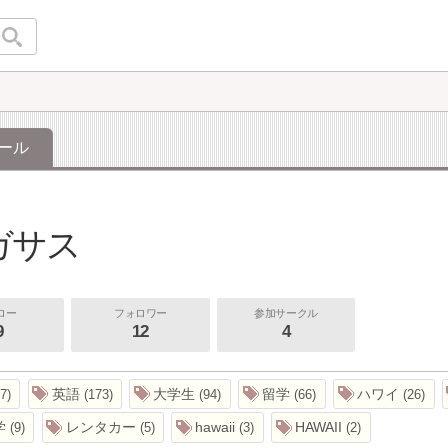
ール
ガサス
ロー
フォロワー
参加サークル
9
12
4
英語
大学生
留学
ハワイ
7
173
94
66
26
学
レンタカー
hawaii
HAWAII
9
5
3
2