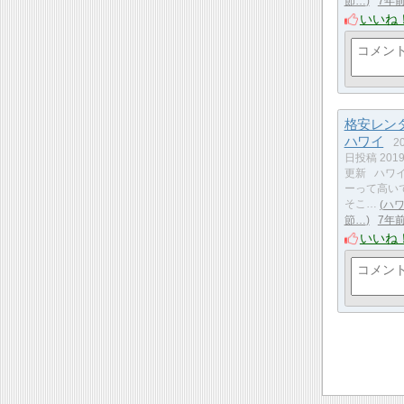
節…
7年
いいね
格安レンタ
ハワイ
2
日投稿 201
更新 ハワ
ーって高い
そこ…
ハ
節…
7年
いいね