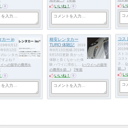
前
用を節…
7年前
い
！
いいね！
0
0
コスト
カー in
格安レンタカー
TURO 体験記
2019
019年9月12
2019
2019
9年9月12日
年9月13日投稿 2019年
ストコ
イのレンタカ
9月15日更新 良かった
コスト
ですよね？
体験と良くなかった体
さ…
ワイへの留学の費用を
験 ハワイに滞在し…
ハワイへの留学
節…
前
の費用を節…
7年前
い
！
いいね！
0
0