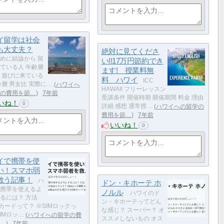
イ留学は社会
も大丈夫？
絶対に見てくださ
めに結論から 留
い!!17万円節約でき
ている人 年齢層
ます! 授業料無
 遊びに来ている
料 ハワイ
ICC
齢層 男女比 実際に…
ハワイへ
HAWAII フリーレッスン
の費用を節…
7年前
受講条件 開催時期 開催期間 料金 理由
いね！
0
詳細 感想 通常授…
ハワイへの留学の
費用を節…
7年前
いいね！
0
イで携帯を使
い！スマホ弱
救う記事！
ハ
ドン・キホーテ ホ
携帯を使えるよ
ノルル
ハワイのド
るには？ 方法
ン・キホーテってどん
Mカードって？ ※SIMロックっ
な感じ？ スーパー？ オ
SIMロッ…
ハワイへの留学の費
ススメしないもの オス
…
7年前