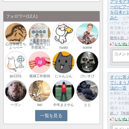
アラモア
ーのビア
を日本と
フォロワー
(12人)
みた
ビア
ハワイ ビア
所 日本とハ
同じ味でし
費用を節…
大阪府京阪結
いいね
心理学博士ち
婚門真市守口
ょっぺ〜
市寝屋川…
nyato
scene
go1101
復縁工作探偵
にゃんぷん
けいすけ
すぐに答
てしまう
法の一言
を求めてし
ーン あな
か？ その原
ヘヴン
kei
中年まさやん
とと
境(ネット…
節…
7年
一覧を見る
いいね