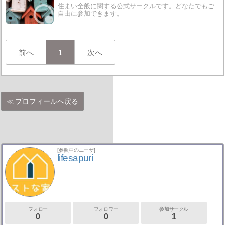
住まい全般に関する公式サークルです。どなたでもご
自由に参加できます。
前へ
1
次へ
プロフィールへ戻る
[参照中のユーザ]
lifesapuri
フォロー
フォロワー
参加サークル
0
0
1