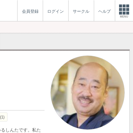
会員登録
ログイン
サークル
ヘルプ
MENU
1
いるしんたです。私た