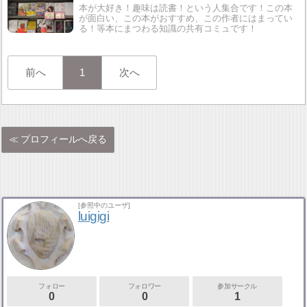
本が大好き！趣味は読書！という人集合です！この本
が面白い、この本がおすすめ、この作者にはまってい
る！等本にまつわる知識の共有コミュです！
前へ
1
次へ
プロフィールへ戻る
[参照中のユーザ]
luigigi
フォロー
フォロワー
参加サークル
0
0
1