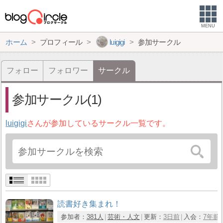
MENU
ホーム
プロフィール
luigigi
参加サークル
フォロー
フォロワー
サークル
参加サークル(1)
luigigi
さんが参加しているサークル一覧です。
読書好き集まれ！
参加者：
381人
芸術・人文
更新：
3日前
入会：
7年前