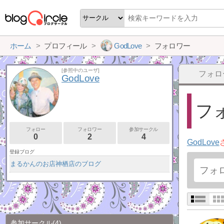
ホーム
プロフィール
GodLove
フォロワー
[参照中のユーザ]
フォロ
GodLove
フォ
フォロー
フォロワー
参加サークル
0
2
4
GodLove
登録ブログ
まるかんのお店神栖店のブログ
参加サークル
(4)