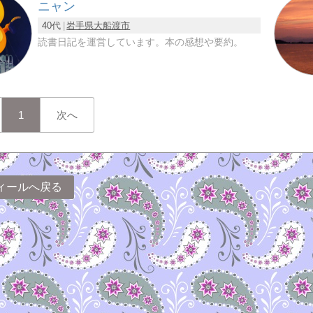
ニャン
40代
岩手県
大船渡市
読書日記を運営しています。本の感想や要約。
1
次へ
ィールへ戻る