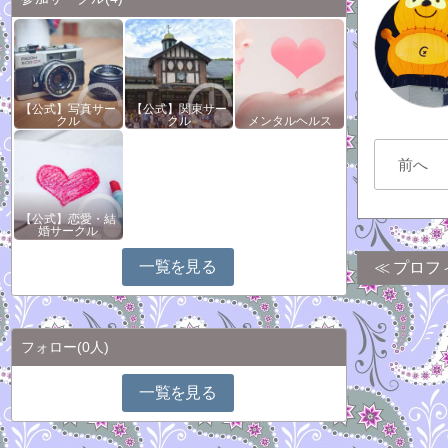
【公式】写真サー
【公式】関東サー
クル
クル
メンタルヘルス
前へ
【公式】恋愛・結
婚サークル
一覧を見る
プロフ
フォロー
(0人)
一覧を見る