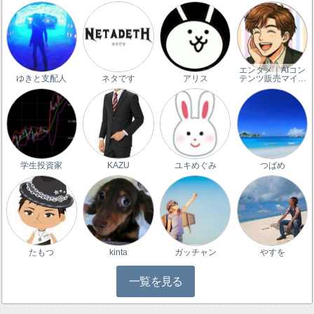
エンタメ｜AIコン
ゆきと支配人
ネタです
アリス
テンツ販売マイ…
学生投資家
KAZU
ユキめぐみ
つばめ
たもつ
kinta
ガッチャン
やすを
一覧を見る