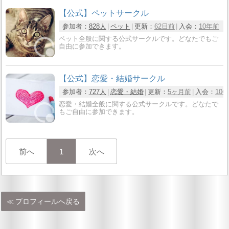
【公式】ペットサークル
参加者：
828人
ペット
更新：
62日前
入会：
10年前
ペット全般に関する公式サークルです。どなたでもご
自由に参加できます。
【公式】恋愛・結婚サークル
参加者：
727人
恋愛・結婚
更新：
5ヶ月前
入会：
10
恋愛・結婚全般に関する公式サークルです。どなたで
もご自由に参加できます。
前へ
1
次へ
プロフィールへ戻る