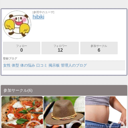
[参照中のユーザ]
hibiki
フォロー
フォロワー
参加サークル
0
12
6
登録ブログ
女性 体型 体の悩み 口コミ 掲示板 管理人のブログ
参加サークル
(6)