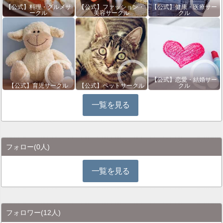
【公式】料理・グルメサ
【公式】ファッション・
【公式】健康・医療サー
ークル
美容サークル
クル
【公式】恋愛・結婚サー
【公式】育児サークル
【公式】ペットサークル
クル
一覧を見る
フォロー
(0人)
一覧を見る
フォロワー
(12人)