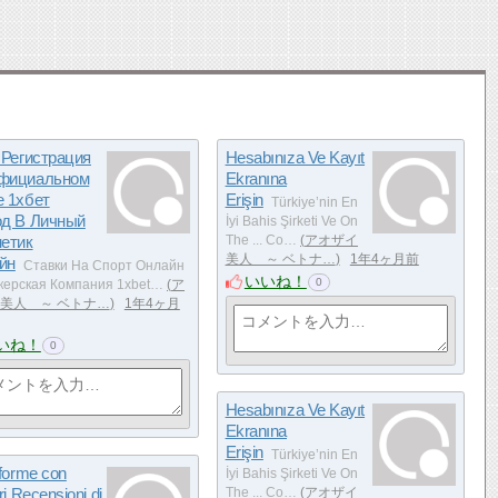
 Регистрация
Hesabınıza Ve Kayıt
фициальном
Ekranına
е 1хбет
Erişin
Türkiye’nin En
од В Личный
İyi Bahis Şirketi Ve On
нетик
The ... Co…
アオザイ
美人 ～ ベトナ…
1年4ヶ月前
йн
Ставки На Спорт Онлайн
いいね！
0
керская Компания 1xbet…
ア
美人 ～ ベトナ…
1年4ヶ月
いね！
0
Hesabınıza Ve Kayıt
Ekranına
Erişin
Türkiye’nin En
aforme con
İyi Bahis Şirketi Ve On
ri Recensioni di
The ... Co…
アオザイ