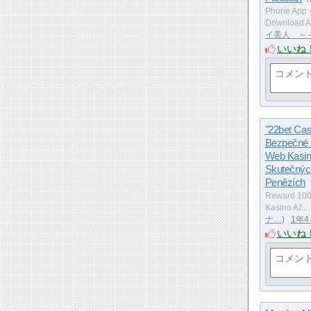
Phone App ⭐
Download A
イ美人 ～
いいね
"22bet Cas
Bezpečné
Web Kasi
Skutečnýc
Penězích
Reward 100
Kasino Až…
ナ…
1年
いいね