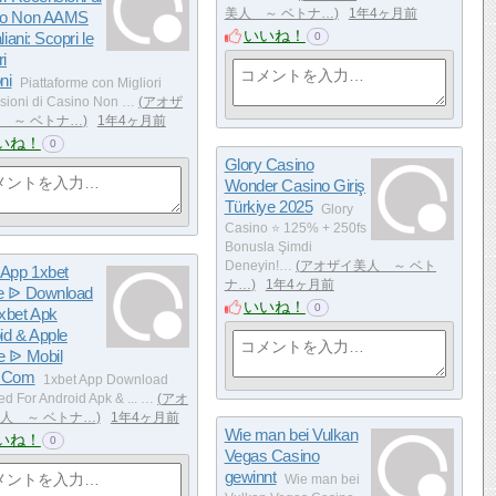
美人 ～ ベトナ…
1年4ヶ月前
no Non AAMS
いいね！
aliani: Scopri le
0
ri
ni
Piattaforme con Migliori
sioni di Casino Non …
アオザ
 ～ ベトナ…
1年4ヶ月前
いね！
0
Glory Casino
Wonder Casino Giriş
Türkiye 2025
Glory
Casino ⭐ 125% + 250fs
Bonusla Şimdi
Deneyin!…
アオザイ美人 ～ ベト
 App 1xbet
ナ…
1年4ヶ月前
e ᐉ Download
いいね！
0
xbet Apk
id & Apple
e ᐉ Mobil
t Com
1xbet App Download
ed For Android Apk & ... …
アオ
人 ～ ベトナ…
1年4ヶ月前
Wie man bei Vulkan
いね！
0
Vegas Casino
gewinnt
Wie man bei