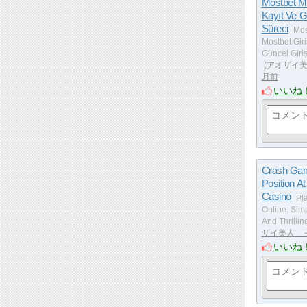
Mostbet Mo
Kayıt Ve Gi
Süreci
Mos
Mostbet Giri
Güncel Giri
アオザイ美
月前
いいね
Crash Ga
Position At
Casino
Pl
Online: Simp
And Thrilli
ザイ美人 
いいね