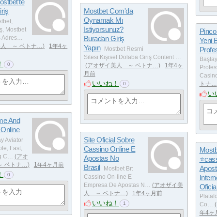
stbet'te
riş
Mostbet Com'da
Oynamak Mı
tbet,
Istiyorsunuz?
ş, Mostbet
Pinco
ş Adres…
Buradan Giriş
Yeni 
人 ～ ベトナ…
1年4ヶ
Yapın
Mostbet Resmi
Profe
Sitesi Kişisel Dolaba Giriş Content …
Başla
！
0
アオザイ美人 ～ ベトナ…
1年4ヶ
Profes
月前
Casino
いいね！
トナ…
0
い
me And
 Online
Site Oficial Sobre
ay Aviator
le, Fast,
Cassino Online E
Mostb
ng C…
アオ
Apostas No
⭐️cas
～ ベトナ…
1年4ヶ月前
Brasil
Apost
Mostbet Br:
！
0
Cassino On-line E
Intern
Empresa De Apostas N…
アオザイ美
Oficia
人 ～ ベトナ…
1年4ヶ月前
Plataf
いいね！
1
Co…
年4ヶ