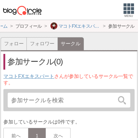
MENU
ーム
プロフィール
マコトFXエキスパート
参加サークル
フォロー
フォロワー
サークル
参加サークル(0)
マコトFXエキスパート
さんが参加しているサークル一覧で
す。
参加しているサークルは0件です。
前へ
1
次へ