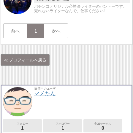
パチンコオリジナル必勝法ライターのバントーです。
売れないライターなんで、仕事ください!
前へ
1
次へ
プロフィールへ戻る
[参照中のユーザ]
マメたん
フォロー
フォロワー
参加サークル
1
1
0