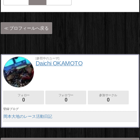
プロフィールへ戻る
[参照中のユーザ]
Daichi OKAMOTO
フォロー
フォロワー
参加サークル
0
0
0
登録ブログ
岡本大地のレース活動日記