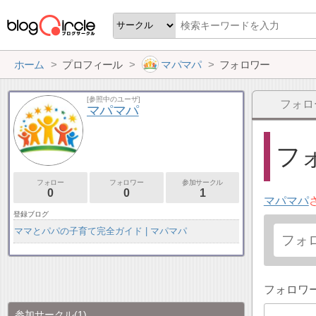
ホーム
プロフィール
マパマパ
フォロワー
[参照中のユーザ]
フォロ
マパマパ
フォ
フォロー
フォロワー
参加サークル
0
0
1
マパマパ
登録ブログ
ママとパパの子育て完全ガイド | マパマパ
フォロワ
参加サークル
(1)