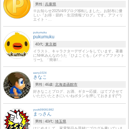
男性
兵庫県
※お知らせ2025/4/9ブログ移転しました。お財布に優
しい『お得・節約・生活情報ブログ』です。アフィリ
エイト・…
pukumuku
pukumuku
40代
東京都
イラスト、キャラクターデザインをしています。著書
にNHKみんなのうた「ひよこぐも」(メディアファクト
リー)。「簡単!…
aany1024
きなこ
男性
46歳
北海道
函館市
好きなことブログ、お酒、ギター応援、はてブさせて
いただいたときにいいねボタンを押しておきます(^^)
yuuki09081982
まっさん
男性
40代
埼玉県
はじめまして。家電製品を題材にブログを書いていま