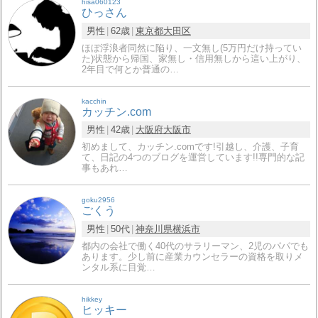
hisa060123
ひっさん
男性
62歳
東京都
大田区
ほぼ浮浪者同然に陥り、一文無し(5万円だけ持ってい
た)状態から帰国、家無し・信用無しから這い上がり、
2年目で何とか普通の…
kacchin
カッチン.com
男性
42歳
大阪府
大阪市
初めまして、カッチン.comです!引越し、介護、子育
て、日記の4つのブログを運営しています!!専門的な記
事もあれ…
goku2956
ごくう
男性
50代
神奈川県
横浜市
都内の会社で働く40代のサラリーマン、2児のパパでも
あります。少し前に産業カウンセラーの資格を取りメ
ンタル系に目覚…
hikkey
ヒッキー