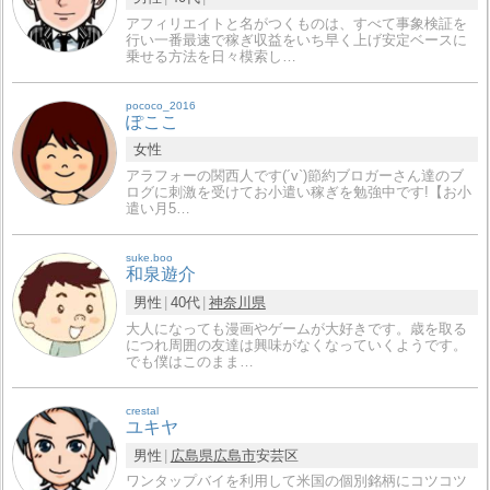
アフィリエイトと名がつくものは、すべて事象検証を
行い一番最速で稼ぎ収益をいち早く上げ安定ベースに
乗せる方法を日々模索し…
pococo_2016
ぽここ
女性
アラフォーの関西人です(´v`)節約ブロガーさん達のブ
ログに刺激を受けてお小遣い稼ぎを勉強中です!【お小
遣い月5…
suke.boo
和泉遊介
男性
40代
神奈川県
大人になっても漫画やゲームが大好きです。歳を取る
につれ周囲の友達は興味がなくなっていくようです。
でも僕はこのまま…
crestal
ユキヤ
男性
広島県
広島市
安芸区
ワンタップバイを利用して米国の個別銘柄にコツコツ