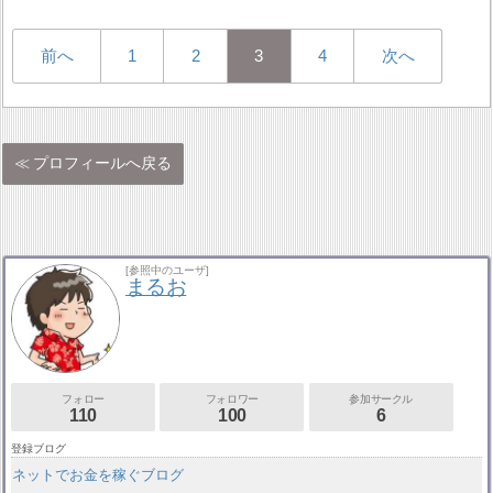
前へ
1
2
3
4
次へ
プロフィールへ戻る
[参照中のユーザ]
まるお
フォロー
フォロワー
参加サークル
110
100
6
登録ブログ
ネットでお金を稼ぐブログ