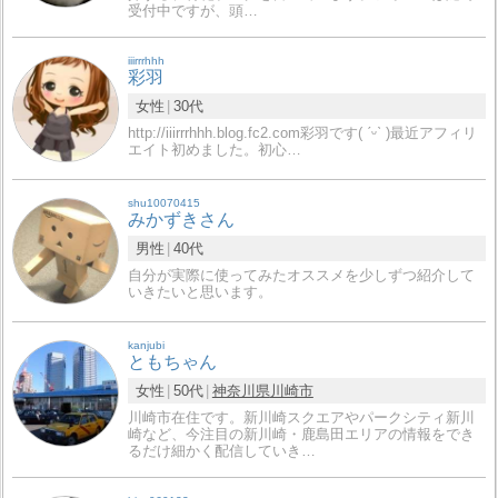
受付中ですが、頭…
iiirrrhhh
彩羽
女性
30代
http://iiirrrhhh.blog.fc2.com彩羽です( ˊᵕˋ )最近アフィリ
エイト初めました。初心…
shu10070415
みかずきさん
男性
40代
自分が実際に使ってみたオススメを少しずつ紹介して
いきたいと思います。
kanjubi
ともちゃん
女性
50代
神奈川県
川崎市
川崎市在住です。新川崎スクエアやパークシティ新川
崎など、今注目の新川崎・鹿島田エリアの情報をでき
るだけ細かく配信していき…