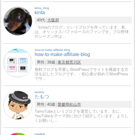
kinta_blog
kinta
40代
大阪府
「kintaのブログ」というブログを作っています。私
は、オリックスバファローズのファンです。プロ野球
のシーズン中は…
how-to-make-affiliate-blog
how-to-make-affiliate-blog
男性
39歳
東京都
荒川区
無料ブログを卒業しWordPressでサイトを構築する方
法を記したブログです。・初心者が初めてWordPress
でサ…
tamotu
たもつ
男性
40歳
愛媛県
松山市
TamoTubeというブログを運営しています。主に、
YouTubeをテーマ別に分けて紹介しています。よろし
くお願いし…
madbat