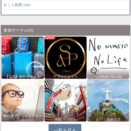
ネット副業.com
参加サークル
(6)
【公式】旅行サークル
アフィリエイト
No Music No Life
初心者アフィリエイター
♪♪
関西サークル
ビバ！海外生活
一覧を見る