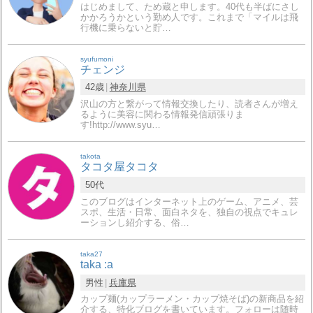
はじめまして、ため蔵と申します。40代も半ばにさし
かかろうかという勤め人です。これまで「マイルは飛
行機に乗らないと貯…
syufumoni
チェンジ
42歳
神奈川県
沢山の方と繋がって情報交換したり、読者さんが増え
るように美容に関わる情報発信頑張りま
す!http://www.syu…
takota
タコタ屋タコタ
50代
このブログはインターネット上のゲーム、アニメ、芸
スポ、生活・日常、面白ネタを、独自の視点でキュレ
ーションし紹介する、俗…
taka27
taka :a
男性
兵庫県
カップ麺(カップラーメン・カップ焼そば)の新商品を紹
介する、特化ブログを書いています。フォローは随時