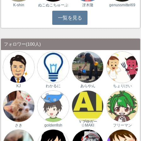
K-shin
ぬこぬこちゅーぶ
冴木隆
genussmittel69
一覧を見る
フォロワー
(100人)
KJ
わかるに
あらやん
ちょりけい
Ｖブロガー
さき
goldenfish
☆MAKI
フリーマン