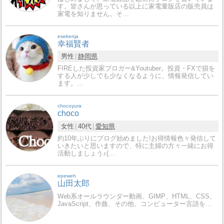
す。皆さんが思っている以上に家電量販店の販売員は
家電を知りません。そ…
esekenja
幸福賢者
男性
静岡県
FIREした投資家ブロガー&Youtuber。投資・FXで損を
する人が少しでも少なくなるように、情報発信してい
ます。…
chocoyura
choco
女性
40代
愛知県
約10年ぶりにブログ始めました!お得情報色々発信して
いきたいと思いますので、特に主婦の方々一緒にお得
活動しましょう♪(…
epeweh
山田太郎
Web系オールラウンダー動画、GIMP、HTML、CSS、
JavaScript、作曲、その他、コンピューター言語を…