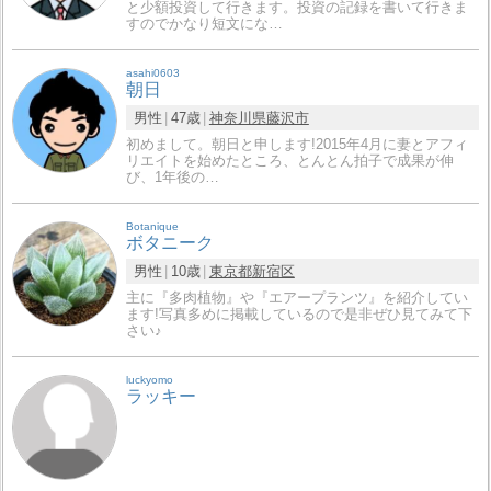
と少額投資して行きます。投資の記録を書いて行きま
すのでかなり短文にな…
asahi0603
朝日
男性
47歳
神奈川県
藤沢市
初めまして。朝日と申します!2015年4月に妻とアフィ
リエイトを始めたところ、とんとん拍子で成果が伸
び、1年後の…
Botanique
ボタニーク
男性
10歳
東京都
新宿区
主に『多肉植物』や『エアープランツ』を紹介してい
ます!写真多めに掲載しているので是非ぜひ見てみて下
さい♪
luckyomo
ラッキー