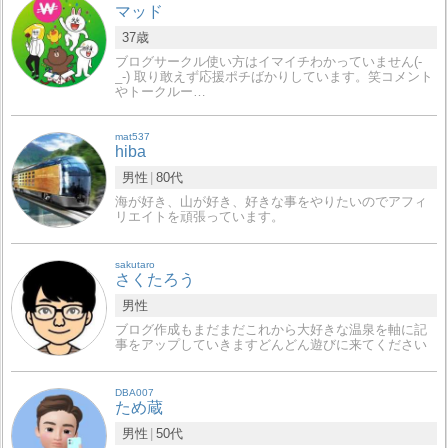
マッド
37歳
ブログサークル使い方はイマイチわかっていません(-
_-) 取り敢えず応援ポチばかりしています。笑コメント
やトークルー…
mat537
hiba
男性
80代
海が好き、山が好き、好きな事をやりたいのでアフィ
リエイトを頑張っています。
sakutaro
さくたろう
男性
ブログ作成もまだまだこれから大好きな温泉を軸に記
事をアップしていきますどんどん遊びに来てください
DBA007
ため蔵
男性
50代