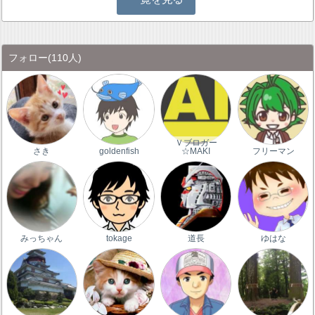
フォロー
(110人)
Ｖブロガー
さき
goldenfish
☆MAKI
フリーマン
みっちゃん
tokage
道長
ゆはな