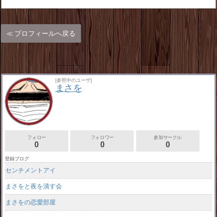
プロフィールへ戻る
[参照中のユーザ]
まさを
フォロー
フォロワー
参加サークル
0
0
0
登録ブログ
センチメントアイ
まさをと夜を潰す会
まさをの恋愛部屋