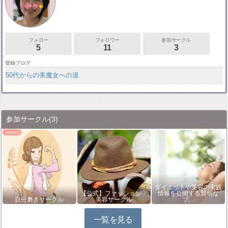
フォロー
フォロワー
参加サークル
5
11
3
登録ブログ
50代からの美魔女への道
参加サークル
(3)
ダイエットや美容の実践
【公式】ファッション・
情報を公開する賢明な
自分磨きサークル
美容サークル
ブ…
一覧を見る