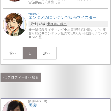
WordPressへ移管しま…
yoshi007
エンタメ|AIコンテンツ販売マイスター
男性
48歳
北海道
札幌市
◆一撃必殺ライティング◆本質理解でSNSなしでも集
客可能に◆コンテンツ販売で5,000万円収益化ノウハウ
◆SNS歴…
前へ
1
次へ
プロフィールへ戻る
[参照中のユーザ]
美夏