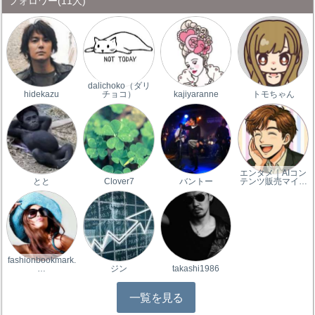
フォロワー
(11人)
dalichoko（ダリ
hidekazu
チョコ）
kajiyaranne
トモちゃん
エンタメ｜AIコン
とと
Clover7
バントー
テンツ販売マイ…
fashionbookmark.
…
ジン
takashi1986
一覧を見る