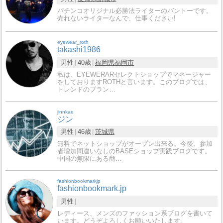
パチンコオリジナル必勝法ライターのバントーです。
売れないライターなんで、仕事ください!
eyewear_roth
takashi1986
男性
40歳
福岡県
福岡市
私は、EYEWERARセレクトショップでマネージャー
をしておりますROTHと言います。このブログでは、
トレンドのブラン…
jinnkae
ジン
男性
46歳
茨城県
無料でネットショップがオープン出来る。今後、参加
者増加間違いなしのBASEショップ実践ブログです。
中国の無限にある商…
fashionbookmarkjp
fashionbookmark.jp
男性
レディース、メンズのファッション系ブログを書いて
います。どうぞよろしくお願いいたします。