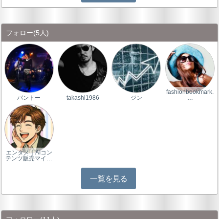
フォロー
(5人)
fashionbookmark.
バントー
takashi1986
ジン
…
エンタメ｜AIコン
テンツ販売マイ…
一覧を見る