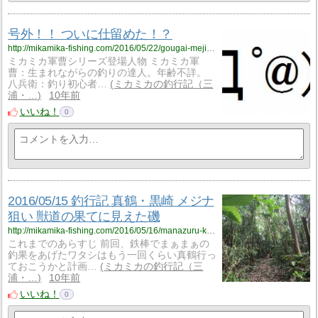
号外！！ ついに仕留めた！？
http://mikamika-fishing.com/2016/05/22/gougai-mejina40cm/
ミカミカ軍曹シリーズ登場人物 ミカミカ軍
曹：生まれながらの釣りの達人。年齢不詳。
八兵衛：釣り初心者…
ミカミカの釣行記（三
浦・…
10年前
いいね！
0
2016/05/15 釣行記 真鶴・黒崎 メジナ
狙い 獣道の果てに見えた磯
http://mikamika-fishing.com/2016/05/16/manazuru-kurosaki/
これまでのあらすじ 前回、鉄棒でまぁまぁの
釣果をあげたワタシはもう一回くらい真鶴行っ
ておこうかと計画…
ミカミカの釣行記（三
浦・…
10年前
いいね！
0