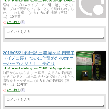
http://mikamika-fishing.com/2016/05/25/blog-hikkosi-livedoorwordpress/
経緯 アメブロ→ライブドアに引っ越してから1
年。ブログ更新も止まることなく続けられまし
た。 これを機…
ミカミカの釣行記（三浦・
…
10年前
いいね！
0
2016/05/21 釣行記 三浦 城ヶ島 四畳半
（イノコ裏） ついに仕留めた40cmオ
ーバーのメジナ！！ 夜釣り
http://mikamika-fishing.com/2016/05/24/jougashima-yojouhan-2/
前回からのあらすじ 土曜日、ある方の釣行記
を見ていると、城ヶ島でサバが釣れているとの
情報をキャッチ出…
ミカミカの釣行記（三
浦・…
10年前
いいね！
2