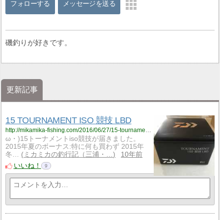
フォローする
メッセージを送る
磯釣りが好きです。
更新記事
15 TOURNAMENT ISO 競技 LBD
http://mikamika-fishing.com/2016/06/27/15-tournament-iso-hyouka/
ω・)15トーナメントiso競技が届きました。
2015年夏のボーナス:特に何も買わず 2015年
冬…
ミカミカの釣行記（三浦・…
10年前
いいね！
9