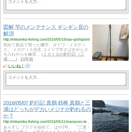
図解 竿のメンテナンス ギシギシ音の
解消
http://mikamika-fishing.com/2016/05/16/sao-gishigishi/
初めて新品で買った磯竿、ダイワ・メガディ
ス。 メガディス先生 コイツで竿さばきやらタ
モ入れやらを練習…
ミカミカの釣行記（三
浦・…
10年前
いいね！
0
2016/05/07 釣行記 真鶴 鉄棒 真鶴と三
浦はどっちがデカいメジナが釣れるの
か？
http://mikamika-fishing.com/2016/05/11/manazuru-tetsubou/
あらすじ ブログを始めて、はや2年。 『三浦・
真鶴での釣り』と副タイトルをつけたものの、