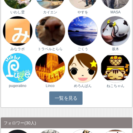
いわし雲
カイエン
やすを
MASA
みなラボ
トラベルとらら
ごくう
坂木
pugeratino
Linco
めろんぱん
ねこちゃん
一覧を見る
フォロワー
(30人)