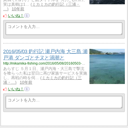
実は真鶴は1…
ミカミカの釣行記（三浦・
…
10年前
いいね！
1
2016/05/03 釣行記 瀬戸内海 大三島 瀬
戸港 ダンゴとチヌと渦潮と
http://mikamika-fishing.com/2016/05/08/20160503-%e9%87%a3%e8%a1%8c%e8%a8%98-%e7%80%ac%e6%88%b8%e5%86%85%e6%b5%b7-%e5%a4%a7%e4%b8%89%e5%b3%b6-%e7%80%ac%e6%88%b8%e6%b8%af-%e3%83%80%e3%83%b3%e3%82%b4%e3%81%a8%e3%83%81%e3%83%8c%e3%81%a8/
あらすじ ５月１日、瀬戸内海・大三島で撃沈
を喰らった私は翌日に再び家族サービスを実施
し、再戦の時を伺…
ミカミカの釣行記（三
浦・…
10年前
いいね！
1