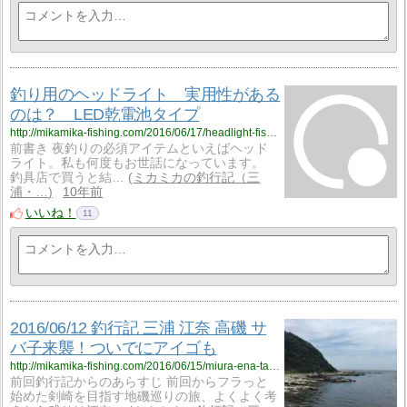
釣り用のヘッドライト 実用性がある
のは？ LED乾電池タイプ
http://mikamika-fishing.com/2016/06/17/headlight-fishing-led/
前書き 夜釣りの必須アイテムといえばヘッド
ライト。私も何度もお世話になっています。
釣具店で買うと結…
ミカミカの釣行記（三
浦・…
10年前
いいね！
11
2016/06/12 釣行記 三浦 江奈 高磯 サ
バ子来襲！ついでにアイゴも
http://mikamika-fishing.com/2016/06/15/miura-ena-takaiso-sabamejina/
前回釣行記からのあらすじ 前回からフラっと
始めた剣崎を目指す地磯巡りの旅、よくよく考