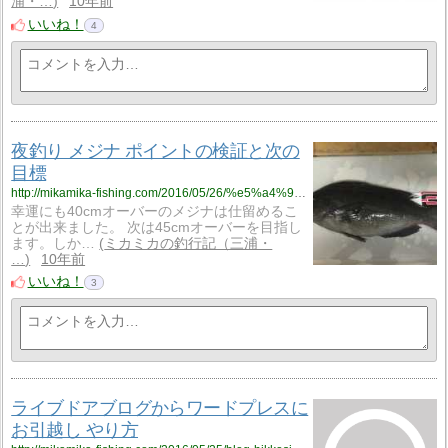
浦・…
10年前
いいね！
4
夜釣り メジナ ポイントの検証と次の
目標
http://mikamika-fishing.com/2016/05/26/%e5%a4%9c%e9%87%a3%e3%82%8a-%e3%83%a1%e3%82%b8%e3%83%8a-%e3%83%9d%e3%82%a4%e3%83%b3%e3%83%88%e3%81%ae%e6%a4%9c%e8%a8%bc%e3%81%a8%e6%ac%a1%e3%81%ae%e7%9b%ae%e6%a8%99/
幸運にも40cmオーバーのメジナは仕留めるこ
とが出来ました。 次は45cmオーバーを目指し
ます。しか…
ミカミカの釣行記（三浦・
…
10年前
いいね！
3
ライブドアブログからワードプレスに
お引越し やり方