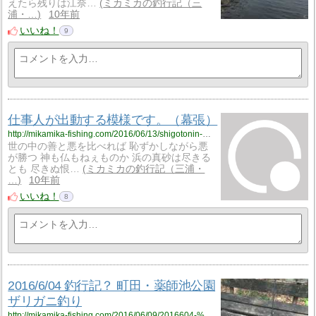
えたら残りは江奈…
ミカミカの釣行記（三
浦・…
10年前
いいね！
9
仕事人が出動する模様です。（幕張）
http://mikamika-fishing.com/2016/06/13/shigotonin-makuhari-honbinosu/
世の中の善と悪を比べれば 恥ずかしながら悪
が勝つ 神も仏もねぇものか 浜の真砂は尽きる
とも 尽きぬ恨…
ミカミカの釣行記（三浦・
…
10年前
いいね！
8
2016/6/04 釣行記？ 町田・薬師池公園
ザリガニ釣り
http://mikamika-fishing.com/2016/06/09/2016604-%e9%87%a3%e8%a1%8c%e8%a8%98%ef%bc%9f-%e7%94%ba%e7%94%b0%e3%83%bb%e8%96%ac%e5%b8%ab%e6%b1%a0%e5%85%ac%e5%9c%92-%e3%82%b6%e3%83%aa%e3%82%ac%e3%83%8b%e9%87%a3%e3%82%8a/