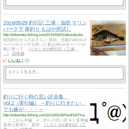
2016/05/29 釣行記 三浦・油壺 マリン
パーク下 夜釣り もはや肝試し
http://mikamika-fishing.com/2016/06/02/aburatsubomarinepark-mejina-yozuri/
前回釣行からのおさらい 前回、念願の40cmオ
ーバーのメジナを釣った私は40cmオーバーが
夜に寄って…
ミカミカの釣行記（三浦・
…
10年前
いいね！
3
釣りに行く時の言い訳全集
Vol.2（実行編） ～釣りに行きたい。
でも嫁が・・・～
http://mikamika-fishing.com/2016/05/30/%e9%87%a3%e3%82%8a%e3%81%ab%e8%a1%8c%e3%81%8f%e6%99%82%e3%81%ae%e8%a8%80%e3%81%84%e8%a8%b3%e5%85%a8%e9%9b%86%e3%80%802%ef%bc%88%e5%ae%9f%e8%a1%8c%e7%b7%a8%ef%bc%89/
ここから本編 ４．釣りの言い訳 4-1.直球編
基本は直球だ。直球...
ミカミカの釣行記（三