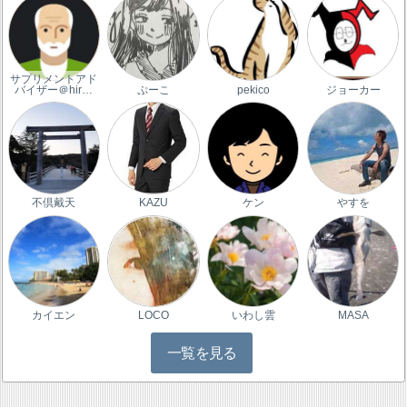
サプリメントアド
バイザー＠hir…
ぷーこ
pekico
ジョーカー
不倶戴天
KAZU
ケン
やすを
カイエン
LOCO
いわし雲
MASA
一覧を見る