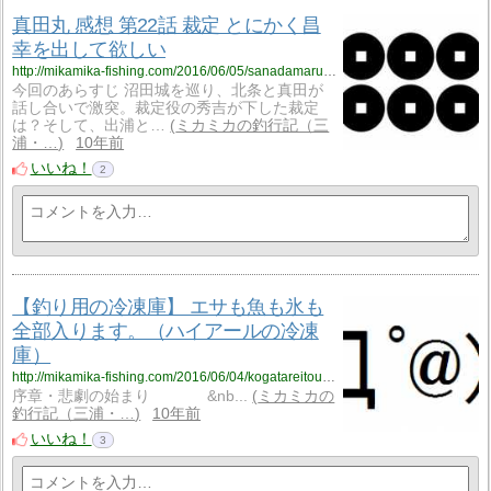
真田丸 感想 第22話 裁定 とにかく昌
幸を出して欲しい
http://mikamika-fishing.com/2016/06/05/sanadamaru-review-22-saitei/
今回のあらすじ 沼田城を巡り、北条と真田が
話し合いで激突。裁定役の秀吉が下した裁定
は？そして、出浦と…
ミカミカの釣行記（三
浦・…
10年前
いいね！
2
【釣り用の冷凍庫】 エサも魚も氷も
全部入ります。（ハイアールの冷凍
庫）
http://mikamika-fishing.com/2016/06/04/kogatareitouko-tsuri-kusai-haier/
序章・悲劇の始まり &nb...
ミカミカの
釣行記（三浦・…
10年前
いいね！
3