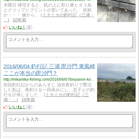
木曜日 帰宅すると、机の上に割り箸とタコ糸
とクリップとプリントが置いてあった。 依頼
か・・・ 嫁から…
ミカミカの釣行記（三浦・
…
10年前
いいね！
6
2016/06/04 釣行記 三浦 毘沙門 東風崎
ここが本当の毘沙門？
http://mikamika-fishing.com/2016/06/07/bisyanon-kochizaki-mejina/
前回釣行記からのあらすじ 油壺夜釣りで撃沈
した私は、夜釣りを一回休みにし、息子との釣
行を計画しました…
ミカミカの釣行記（三
浦・…
10年前
いいね！
8