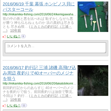
2016/06/19 千葉 幕張 ホンビノス貝に
バスターコール
http://mikamika-fishing.com/2016/06/24/kemigawahama-honbinosugai/
世の中の善と悪を比べれば 恥ずかしながら悪
が勝つ 神も仏もねぇものか 浜の真砂は尽きる
とも 尽きぬ恨…
ミカミカの釣行記（三浦・
…
10年前
いいね！
8
2016/06/17 釣行記 三浦 諸磯 高飛び込
み周辺 夜釣りで40オーバーのメジナ
を狙う
http://mikamika-fishing.com/2016/06/20/takatobikomi-mejina-yozuri/
前回釣行記からのあらすじ 40オーバーのメジ
ナを夜釣りで狙う。前回夜釣りは油壺で撃沈。
今回は？ 釣行…
ミカミカの釣行記（三浦・
…
10年前
いいね！
11