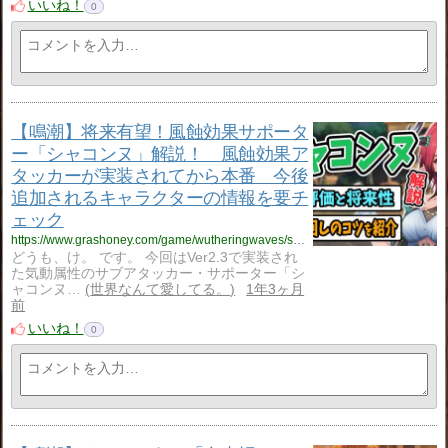
いいね！
0
【鳴潮】将来有望！風蝕効果サポータ
ー「シャコンヌ」解説！ 風蝕効果ア
タッカーが実装されてから本番 今後
追加されるキャラクターの情報を要チ
ェック
https://www.grashoney.com/game/wutheringwaves/syakonnnu_kaisetu
どうも、け。 です。 今回はVer2.3で実装され
た気動属性のサブアタッカー・サポーター「シ
ャコンヌ…
世界なんて愛してる。
1年3ヶ月
前
いいね！
0