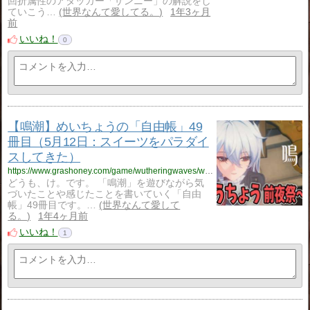
回折属性のアタッカー「ザンニー」の解説をし
ていこう…
世界なんて愛してる。
1年3ヶ月
前
いいね！
0
【鳴潮】めいちょうの「自由帳」49
冊目（5月12日：スイーツをパラダイ
スしてきた）
https://www.grashoney.com/game/wutheringwaves/wuwa_ziyuu-tyou-49
どうも、け。です。 「鳴潮」を遊びながら気
づいたことや感じたことを書いていく「自由
帳」49冊目です。…
世界なんて愛して
る。
1年4ヶ月前
いいね！
1