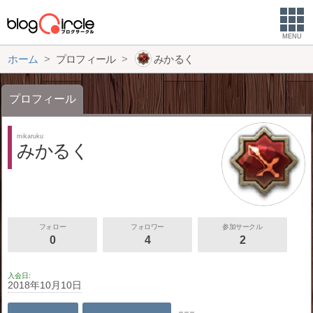
MENU
ホーム
プロフィール
みかるく
プロフィール
mikaruku
みかるく
フォロー
フォロワー
参加サークル
0
4
2
入会日
2018年10月10日