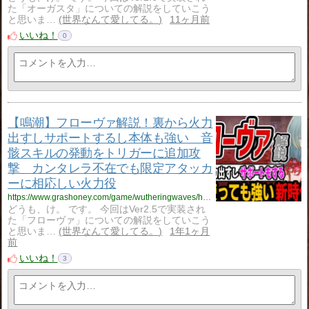
た「オーガスタ」についての解説をしていこう
と思いま…
世界なんて愛してる。
11ヶ月前
いいね！
0
【鳴潮】フローヴァ解説！裏から火力
出すしサポートするし本体も強い 音
骸スキルの発動をトリガーに追加攻
撃 カンタレラ不在でも限定アタッカ
ーに相応しい火力役
https://www.grashoney.com/game/wutheringwaves/huro-ba_kaisetu
どうも、け。 です。 今回はVer2.5で実装され
た「フローヴァ」についての解説をしていこう
と思いま…
世界なんて愛してる。
1年1ヶ月
前
いいね！
3