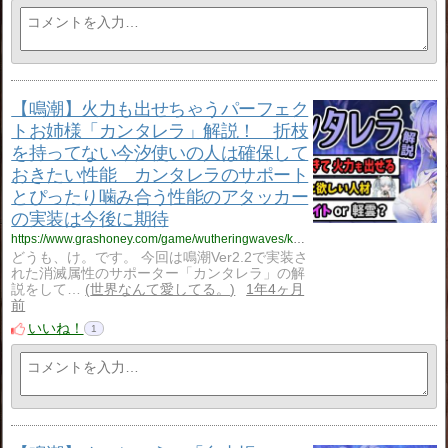
【鳴潮】火力も出せちゃうパーフェク
トお姉様「カンタレラ」解説！ 折枝
を持ってない今汐使いの人は確保して
おきたい性能 カンタレラのサポート
とぴったり噛み合う性能のアタッカー
の実装は今後に期待
https://www.grashoney.com/game/wutheringwaves/kanntarera_kaisetu
どうも、け。です。 今回は鳴潮Ver2.2で実装さ
れた消滅属性のサポーター「カンタレラ」の解
説をして…
世界なんて愛してる。
1年4ヶ月
前
いいね！
1