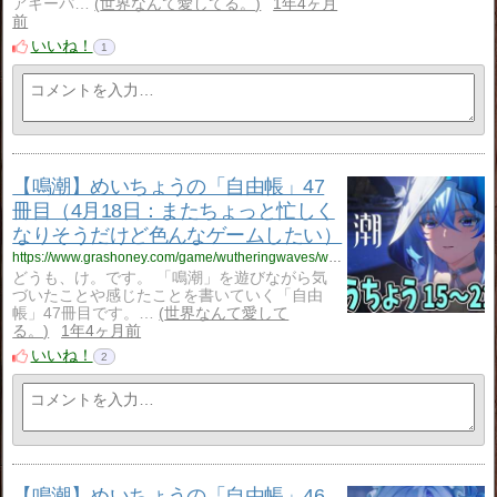
アキーパ…
世界なんて愛してる。
1年4ヶ月
前
いいね！
1
【鳴潮】めいちょうの「自由帳」47
冊目（4月18日：またちょっと忙しく
なりそうだけど色んなゲームしたい）
https://www.grashoney.com/game/wutheringwaves/wuwa_ziyuu-tyou-47
どうも、け。です。 「鳴潮」を遊びながら気
づいたことや感じたことを書いていく「自由
帳」47冊目です。…
世界なんて愛して
る。
1年4ヶ月前
いいね！
2
【鳴潮】めいちょうの「自由帳」46