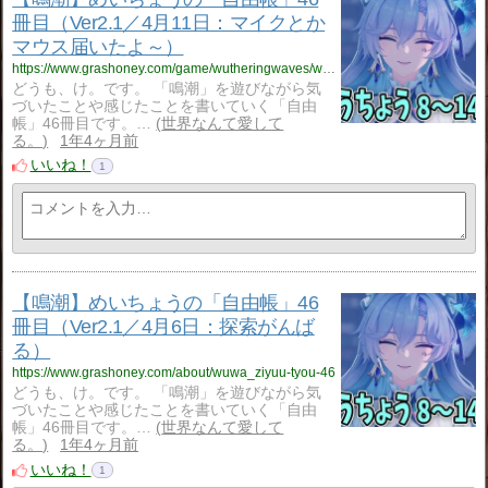
冊目（Ver2.1／4月11日：マイクとか
マウス届いたよ～）
https://www.grashoney.com/game/wutheringwaves/wuwa_ziyuu-tyou-46
どうも、け。です。 「鳴潮」を遊びながら気
づいたことや感じたことを書いていく「自由
帳」46冊目です。…
世界なんて愛して
る。
1年4ヶ月前
いいね！
1
【鳴潮】めいちょうの「自由帳」46
冊目（Ver2.1／4月6日：探索がんば
る）
https://www.grashoney.com/about/wuwa_ziyuu-tyou-46
どうも、け。です。 「鳴潮」を遊びながら気
づいたことや感じたことを書いていく「自由
帳」46冊目です。…
世界なんて愛して
る。
1年4ヶ月前
いいね！
1