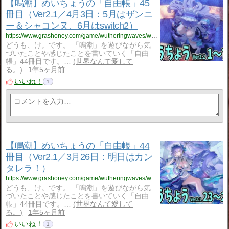
【鳴潮】めいちょうの「自由帳」45
冊目（Ver2.1／4月3日：5月はザンニ
ー＆シャコンヌ、6月はswitch2）
https://www.grashoney.com/game/wutheringwaves/wuwa_ziyuu-tyou-45
どうも、け。です。 「鳴潮」を遊びながら気
づいたことや感じたことを書いていく「自由
帳」44冊目です。…
世界なんて愛して
る。
1年5ヶ月前
いいね！
1
【鳴潮】めいちょうの「自由帳」44
冊目（Ver2.1／3月26日：明日はカン
タレラ！）
https://www.grashoney.com/game/wutheringwaves/wuwa_ziyuu-tyou-44
どうも、け。です。 「鳴潮」を遊びながら気
づいたことや感じたことを書いていく「自由
帳」44冊目です。…
世界なんて愛して
る。
1年5ヶ月前
いいね！
1