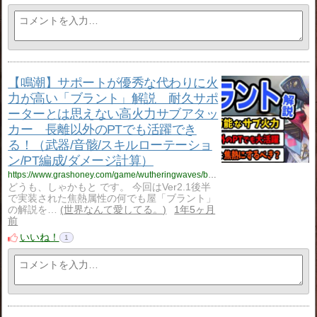
【鳴潮】サポートが優秀な代わりに火
力が高い「ブラント」解説 耐久サポ
ーターとは思えない高火力サブアタッ
カー 長離以外のPTでも活躍でき
る！（武器/音骸/スキルローテーショ
ン/PT編成/ダメージ計算）
https://www.grashoney.com/game/wutheringwaves/brant_hyouka
どうも、しゃかもと です。 今回はVer2.1後半
で実装された焦熱属性の何でも屋「ブラント」
の解説を…
世界なんて愛してる。
1年5ヶ月
前
いいね！
1