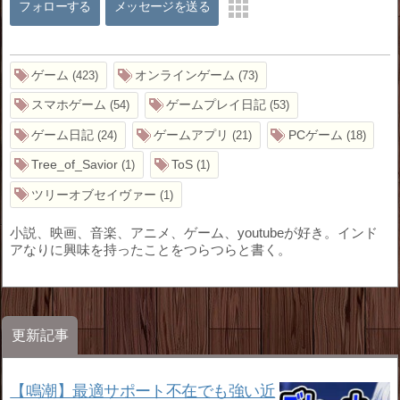
フォローする
メッセージを送る
ゲーム
オンラインゲーム
423
73
スマホゲーム
ゲームプレイ日記
54
53
ゲーム日記
ゲームアプリ
PCゲーム
24
21
18
Tree_of_Savior
ToS
1
1
ツリーオブセイヴァー
1
小説、映画、音楽、アニメ、ゲーム、youtubeが好き。インド
アなりに興味を持ったことをつらつらと書く。
更新記事
【鳴潮】最適サポート不在でも強い近