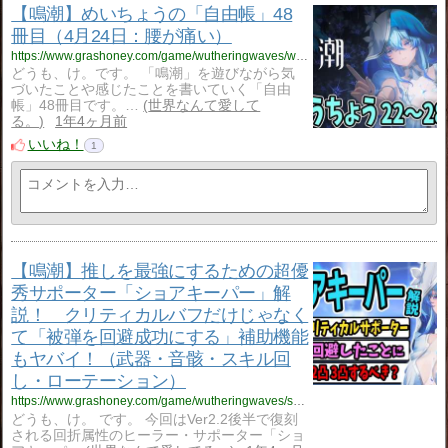
【鳴潮】めいちょうの「自由帳」48
冊目（4月24日：腰が痛い）
https://www.grashoney.com/game/wutheringwaves/wuwa_ziyuu-tyou-48
どうも、け。です。 「鳴潮」を遊びながら気
づいたことや感じたことを書いていく「自由
帳」48冊目です。…
世界なんて愛して
る。
1年4ヶ月前
いいね！
1
【鳴潮】推しを最強にするための超優
秀サポーター「ショアキーパー」解
説！ クリティカルバフだけじゃなく
て「被弾を回避成功にする」補助機能
もヤバイ！（武器・音骸・スキル回
し・ローテーション）
https://www.grashoney.com/game/wutheringwaves/syoaki-pa-_kaisetu
どうも、け。 です。 今回はVer2.2後半で復刻
される回折属性のヒーラー・サポーター「ショ