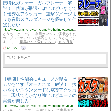
接特化ガンナー「ガルブレーナ」解
説！ 仇遠が最適っぽいけどいなくて
も優秀なアタッカー 重撃ダメージよ
りも音骸スキルダメージを優先して伸
ばしたい
https://www.grashoney.com/game/wutheringwaves/garubure-na_kaisetu
どうも、け。です。 今回はVer2.7で実装された
ガルブレーナについて解説していこうと思いま
す。 こ…
世界なんて愛してる。
10ヶ月前
いいね！
0
【鳴潮】性能的にもユーノが親友すぎ
るかもです「オーガスタ」解説！ 扱
いやすいスタンダードな電導アタッカ
ー 現状でもかなり強いけどユーノの
実装が楽しみ！
https://www.grashoney.com/game/wutheringwaves/o-gasuta_kaisetu
どうも、け。 です。 今回はVer2.6で実装され