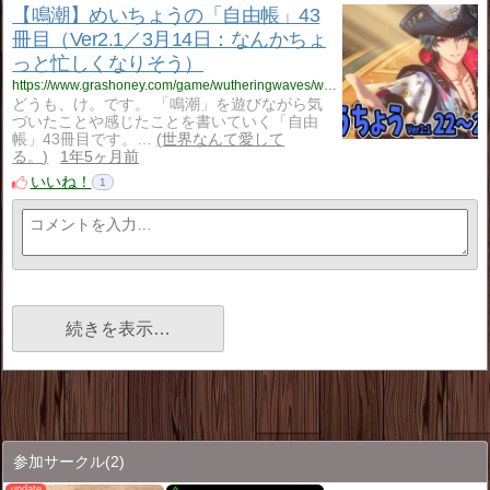
【鳴潮】めいちょうの「自由帳」43
冊目（Ver2.1／3月14日：なんかちょ
っと忙しくなりそう）
https://www.grashoney.com/game/wutheringwaves/wuwa_ziyuu-tyou-43
どうも、け。です。 「鳴潮」を遊びながら気
づいたことや感じたことを書いていく「自由
帳」43冊目です。…
世界なんて愛して
る。
1年5ヶ月前
いいね！
1
続きを表示…
参加サークル
(2)