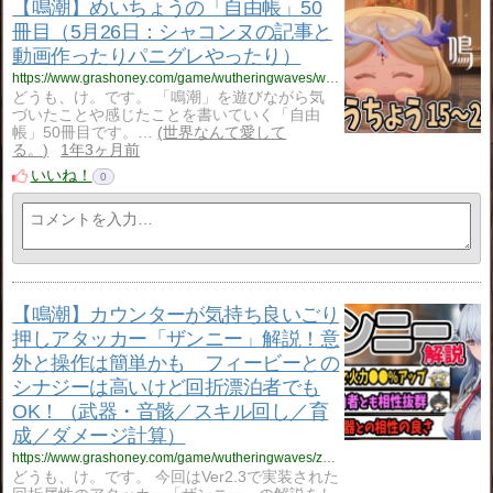
【鳴潮】めいちょうの「自由帳」50
冊目（5月26日：シャコンヌの記事と
動画作ったりパニグレやったり）
https://www.grashoney.com/game/wutheringwaves/wuwa_ziyuu-tyou-50
どうも、け。です。 「鳴潮」を遊びながら気
づいたことや感じたことを書いていく「自由
帳」50冊目です。…
世界なんて愛して
る。
1年3ヶ月前
いいね！
0
【鳴潮】カウンターが気持ち良いごり
押しアタッカー「ザンニー」解説！意
外と操作は簡単かも フィービーとの
シナジーは高いけど回折漂泊者でも
OK！（武器・音骸／スキル回し／育
成／ダメージ計算）
https://www.grashoney.com/game/wutheringwaves/zannnii_kaisetu
どうも、け。です。 今回はVer2.3で実装された