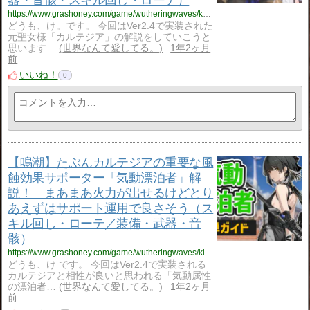
https://www.grashoney.com/game/wutheringwaves/karutezia_kaisetu
どうも、け。です。 今回はVer2.4で実装された
元聖女様「カルテジア」の解説をしていこうと
思います…
世界なんて愛してる。
1年2ヶ月
前
いいね！
0
【鳴潮】たぶんカルテジアの重要な風
蝕効果サポーター「気動漂泊者」解
説！ まあまあ火力が出せるけどとり
あえずはサポート運用で良さそう（ス
キル回し・ローテ／装備・武器・音
骸）
https://www.grashoney.com/game/wutheringwaves/kidou-hyouhakusya_kaisetu
どうも、け です。 今回はVer2.4で実装される
カルテジアと相性が良いと思われる「気動属性
の漂泊者…
世界なんて愛してる。
1年2ヶ月
前