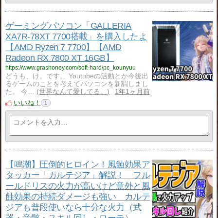
ゲーミングパソコン「GALLERIA
XA7R-78XT 7700搭載」を購入したよ
【AMD Ryzen 7 7700】【AMD
Radeon RX 7800 XT 16GB】
https://www.grashoney.com/soft-hard/pc_kounyuu
どうも、け。です。 Youtubeの活動とか今後出
るゲームのことを考えてパソコンを新調しまし
た。 今…
世界なんて愛してる。
1年1ヶ月前
いいね！
1
【鳴潮】圧倒的ヒロイン！風蝕効果ア
タッカー「カルテジア」解説！ フル
ールドリスの火力が高いけど意外と風
蝕効果の持続ダメージも強い カルテ
ジアも普段使いなら十分な火力（武
器・音骸・スキル回し・ローテ）