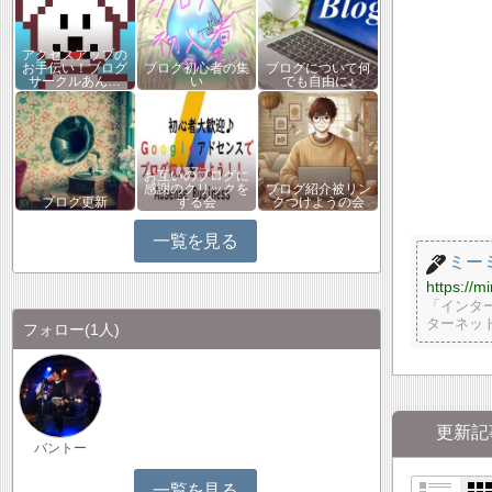
アクセスアップの
お手伝い！ブログ
ブログ初心者の集
ブログについて何
サークルあん…
い
でも自由に♪
お互いのブログに
感謝のクリックを
ブログ紹介被リン
ブログ更新
する会
クつけようの会
一覧を見る
ミー
https://m
「インタ
ターネッ
フォロー
(1人)
更新記
バントー
一覧を見る