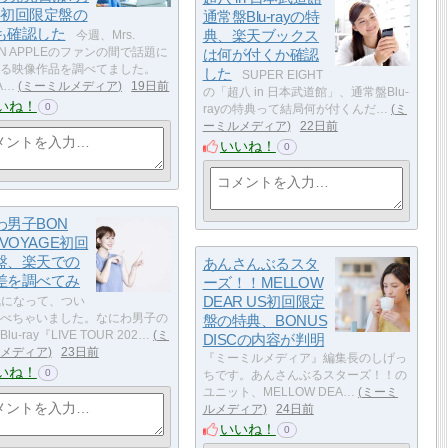
、初回限定盤の
通常盤Blu-rayの特
も確認した
典、楽天ブックス
今週、Mrs.
EN APPLEのファンの間で話題に
は何が付くか確認
る映像作品を調べてました。
した
SUPER EIGHT
A…
ミーミルメディア
19日前
の「超八 in 日本武道館」、通常盤Blu-
いね！
0
rayの特典って結局何が付くんだ…
ミ
ーミルメディア
22日前
いいね！
0
わ男子BON
 VOYAGE初回
盤、楽天での
あんさんぶるスタ
差を調べてみ
ーズ！！MELLOW
DEAR US初回限定
になって、つい
べちゃいました。なにわ男子の
盤の特典、BONUS
lu-ray『LIVE TOUR 202…
ミ
DISCの内容が判明
メディア
23日前
『ミーミルメディア』編集長のしげっ
いね！
0
ちです。あんさんぶるスターズ！！の
ユニット、MELLOW DEA…
ミーミ
ルメディア
24日前
いいね！
0