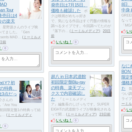
 MAD
8日
発売日は7月15日、
an Tour
中身
価格も確認した
ボ
yの発売日は4
GRE
クは映画がめちゃ好き
今の楽天
なって
で、気になる作品はすぐ円盤の情報を
「MG
調べるタイプです。今回調べてたのが
、星野源さんのライブ映
い
『落下の…
ミーミルメディア
20日
べてました。「Gen
前
esents MAD…
ミーミルメ
いいね！
1日前
0
！
0
なに
BON
超八 in 日本武道館
限定
初回限定盤Blu-ray
ed.Y? 初
価格
の特典、楽天ブッ
1の特典、
た
気
クスで内容確認し
は3点だっ
つい調
た
ライブB
『ミーミルメディ
介さんの
ーミル
ア』編集長のしげっちです。SUPER
Are You
い
EIGHTの武道館ライブが映像化される
」、初回限定盤1の特典って結
って聞…
ミーミルメディア
23日前
ん…
ミーミルメディ
いいね！
0
！
0