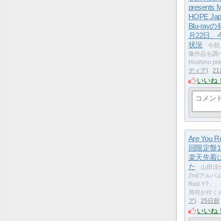
presents
HOPE Jap
Blu-ra
月22日、
状況
今朝
像作品を調
Hoshino pr
ディア
2
いいね
Are You R
回限定盤
楽天先着
た
山田涼
2ndアルバム「
Red.Y?
局何が付く
ア
25日前
いいね