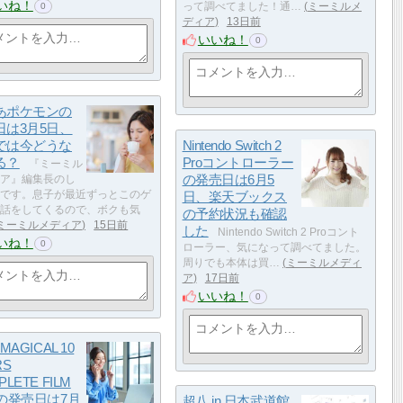
いね！
って調べてました！通…
ミーミルメ
0
ディア
13日前
いいね！
0
あポケモンの
日は3月5日、
では今どうな
Nintendo Switch 2
る？
Proコントローラー
『ミーミル
の発売日は6月5
ア』編集長のし
です。息子が最近ずっとこのゲ
日、楽天ブックス
話をしてくるので、ボクも気
の予約状況も確認
ミーミルメディア
15日前
した
Nintendo Switch 2 Proコント
いね！
0
ローラー、気になって調べてました。
周りでも本体は買…
ミーミルメディ
ア
17日前
いいね！
0
MAGICAL 10
RS
LETE FILM
Xの発売日は7月
超八 in 日本武道館