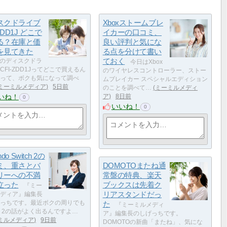
スクドライブ
Xboxストームブレ
-ZDD1J どこで
イカーの口コミ、
る？在庫と価
良い評判と気にな
を見てきた
る点を分けて書い
ておく
用のディスクドラ
今日はXbox
CFI-ZDD1Jってどこで買えるん
のワイヤレスコントローラー、ストー
って、ボクも気になって調べ
ムブレイカー スペシャルエディション
ミーミルメディア
5日前
のことを調べて…
ミーミルメディ
いね！
ア
8日前
0
いいね！
0
ndo Switch 2の
ミ、重さとバ
DOMOTOまたね通
リーへの不満
常盤の特典、楽天
立った
ブックスは先着ク
『ミー
リアスタンドだっ
ディア』編集長
っちです。最近ボクの周りでも
た
『ミーミルメディ
tch 2の話がよく出るんですよ…
ア』編集長のしげっちです。
ミルメディア
9日前
DOMOTOの新曲「またね」、気にな