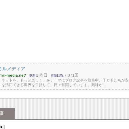
ミルメディア
imir-media.net/
昨日
7,871回
更新日
更新回数
ーネットを、もっと楽しく」をテーマにブログ記事を執筆中。子どもたちが安
トを活用できる世界を目指して、日々奮闘しています。興味が…
事