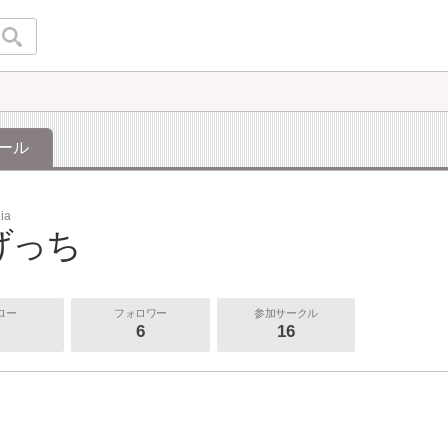
ール
ia
げっち
ロー
フォロワー
参加サークル
6
16