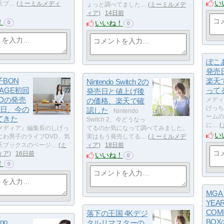
い
天ブ…
ミーミルメディ
ょっと調べてました…
ミーミルメデ
ィア
14日前
！
いいね！
0
0
ぽこ
発売
BON
楽天
Nintendo Switch 2の
YAGE初回
って
発売日と値上げ後
Dの発売
の価格、楽天で確
メディ
9日、今の
げっち
認した
Nintendo
ームの
てきた
Switch 2、今どうなっ
に…
メディア』編集長のしげっ
てるのか気になって調べてみました。
い
にわ男子のライブDVD、気
実はもう発売してる…
ミーミルメデ
天ブックスのページ…
ミ
ィア
18日前
ィア
16日前
いいね！
0
！
0
MGA 
YEA
COMP
落下の王国 4Kデジ
no
BO
タルリマスターの