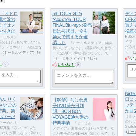
an「オドロ
5th TOUR 2025
ディ
通常盤の
“Addiction” TOUR
CFI
天ではフ
FINAL Blu-rayの発売
買え
ク付きだ
日は4月8日、今も
格差
楽天で買えるか確
PS5
ーミルメデ
認した
イブ、
のしげっちです。Snow
『ミーミルメディア』編集
だろう
曲「オドロウゼ！」が気にな
長のしげっちです。櫻坂46の京セラド
て…
…
ミーミルメディア
昨
ーム公演Blu-rayが気になって、久…
い
ミーミルメディア
4日前
！
いいね！
0
0
Ninte
めん りく
口コ
【解禁】なにわ男
集さいごの
ッテ
子DVD発売日判
特典、楽
が目
明、BON BON
カバーだ
VOYAGE通常盤の
ミルメ
のしげ
特典事情
らーめん り
『ミーミル
Swi
t写真集『さいごのふた
メディア』編集長のしげっちです。な
ミー
まわりが気になって調べて
にわ男子の新作DVDが気になって、ち