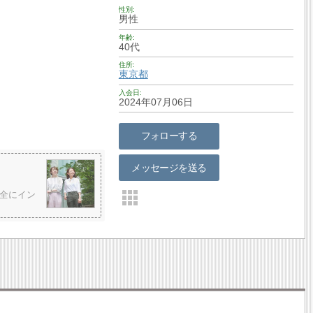
性別
男性
年齢
40代
住所
東京都
入会日
2024年07月06日
フォローする
メッセージを送る
全にイン