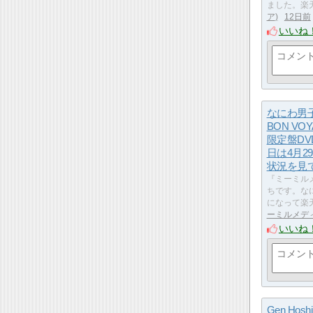
ました。楽
ア
12日前
いいね
なにわ男子
BON VO
限定盤DV
日は4月2
状況を見
『ミーミル
ちです。な
になって楽
ーミルメデ
いいね
Gen Hoshi