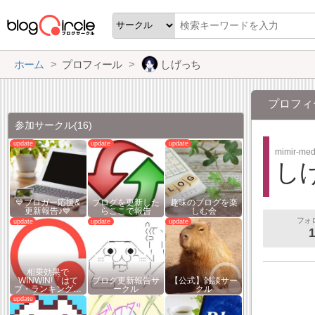
ホーム
プロフィール
しげっち
プロフィ
参加サークル
(16)
mimir-med
し
💙ブロガー応援&
ブログを更新した
趣味のブログを楽
更新報告♪💙
らここで報告
しむ会
フォ
1
相乗効果で
WINWIN!「はて
ブログ更新報告サ
【公式】雑談サー
ブ・ランキング…
ークル
クル