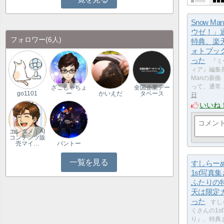
Snow M
ウゼ！」
フォロワー
(6人)
特典、楽
ォトブッ
った
『ミ
ィア』編集長
Manの新
って、通常
ざこしゃちょ
全国企業デー
go1101
ー
かいえだ
タベース
日
いいね
エンタメ｜AI
コンテンツ販
売マイ…
バントー
一覧を見る
すしらー
1st写真
ふたりの
天は限定
った
すし
くさんの1s
り』、特典