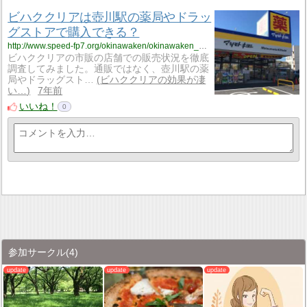
ビハククリアは壺川駅の薬局やドラッ
グストアで購入できる？
http://www.speed-fp7.org/okinawaken/okinawaken_1/okinawaken_1_skinny15/
ビハククリアの市販の店舗での販売状況を徹底
調査してみました。通販ではなく、壺川駅の薬
局やドラッグスト…
ビハククリアの効果が凄
い…
7年前
いいね！
0
参加サークル
(4)