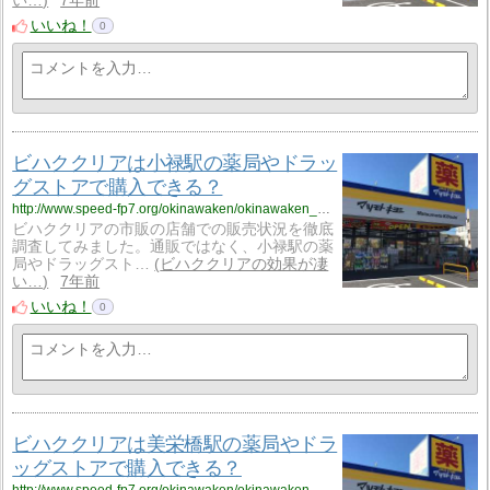
い…
7年前
いいね！
0
ビハククリアは小禄駅の薬局やドラッ
グストアで購入できる？
http://www.speed-fp7.org/okinawaken/okinawaken_1/okinawaken_1_skinny12/
ビハククリアの市販の店舗での販売状況を徹底
調査してみました。通販ではなく、小禄駅の薬
局やドラッグスト…
ビハククリアの効果が凄
い…
7年前
いいね！
0
ビハククリアは美栄橋駅の薬局やドラ
ッグストアで購入できる？