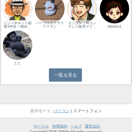
ジジィ＠ネット副
パーフェクトサラ
エンタメ｜AIコン
業3年目！Web…
リーマン
テンツ販売マイ…
rikuhiro1
とと
一覧を見る
パソコン
スマートフォン
サークル
利用規約
ヘルプ
運営会社
Copyright©2026 @With All rights reserved.