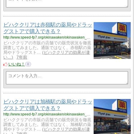
ビハククリアは赤嶺駅の薬局やドラッ
グストアで購入できる？
http://www.speed-fp7.org/okinawaken/okinawaken_1/okinawaken_1_skinny10/
ビハククリアの市販の店舗での販売状況を徹底
調査してみました。通販ではなく、赤嶺駅の薬
局やドラッグスト…
ビハククリアの効果が凄
い…
7年前
いいね！
0
ビハククリアは旭橋駅の薬局やドラッ
グストアで購入できる？
http://www.speed-fp7.org/okinawaken/okinawaken_1/okinawaken_1_skinny11/
ビハククリアの市販の店舗での販売状況を徹底
調査してみました。通販ではなく、旭橋駅の薬
局やドラッグスト…
ビハククリアの効果が凄