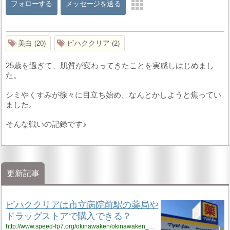
フォローする
メッセージを送る
美白
ビハククリア
20
2
25歳を過ぎて、肌質が変わってきたことを実感しはじめまし
た。
シミやくすみが徐々に目立ち始め、なんとかしようと焦ってい
ました。
そんな戦いの記録です♪
更新記事
ビハククリアは市立病院前駅の薬局や
ドラッグストアで購入できる？
http://www.speed-fp7.org/okinawaken/okinawaken_1/okinawaken_1_skinny6/