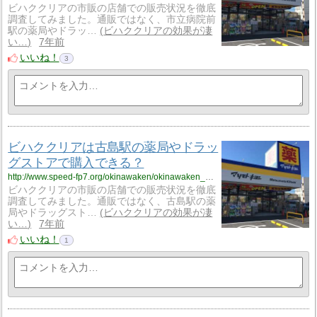
ビハククリアの市販の店舗での販売状況を徹底
調査してみました。通販ではなく、市立病院前
駅の薬局やドラッ…
ビハククリアの効果が凄
い…
7年前
いいね！
3
ビハククリアは古島駅の薬局やドラッ
グストアで購入できる？
http://www.speed-fp7.org/okinawaken/okinawaken_1/okinawaken_1_skinny7/
ビハククリアの市販の店舗での販売状況を徹底
調査してみました。通販ではなく、古島駅の薬
局やドラッグスト…
ビハククリアの効果が凄
い…
7年前
いいね！
1