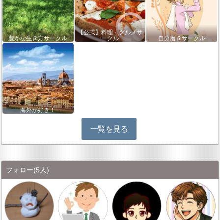
【公式】料理・グルメサ
豊かな生き方サークル
ークル
自分磨きサークル
海外が好き！
一覧を見る
フォロー
(5人)