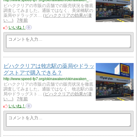
http://www.speed-fp7.org/okinawaken/okinawaken_1/okinawaken_1_skinny13/
ビハククリアの市販の店舗での販売状況を徹底
調査してみました。通販ではなく、美栄橋駅の
薬局やドラッグス…
ビハククリアの効果が凄
い…
7年前
いいね！
0
ビハククリアは牧志駅の薬局やドラッ
グストアで購入できる？
http://www.speed-fp7.org/okinawaken/okinawaken_1/okinawaken_1_skinny14/
ビハククリアの市販の店舗での販売状況を徹底
調査してみました。通販ではなく、牧志駅の薬
局やドラッグスト…
ビハククリアの効果が凄
い…
7年前
いいね！
0