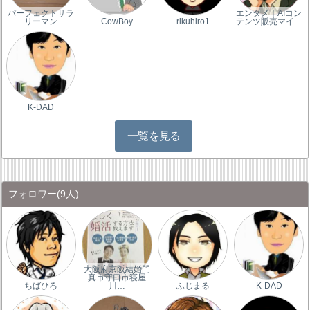
パーフェクトサラ
エンタメ｜AIコン
リーマン
CowBoy
rikuhiro1
テンツ販売マイ…
K-DAD
一覧を見る
フォロワー
(9人)
大阪府京阪結婚門
真市守口市寝屋
ちばひろ
川…
ふじまる
K-DAD