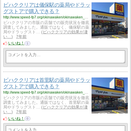
ビハククリアは儀保駅の薬局やドラッ
グストアで購入できる？
http://www.speed-fp7.org/okinawaken/okinawaken_1/okinawaken_1_skinny8/
ビハククリアの市販の店舗での販売状況を徹底
調査してみました。通販ではなく、儀保駅の薬
局やドラッグスト…
ビハククリアの効果が凄
い…
7年前
いいね！
1
ビハククリアは首里駅の薬局やドラッ
グストアで購入できる？
http://www.speed-fp7.org/okinawaken/okinawaken_1/okinawaken_1_skinny9/
ビハククリアの市販の店舗での販売状況を徹底
調査してみました。通販ではなく、首里駅の薬
局やドラッグスト…
ビハククリアの効果が凄
い…
7年前
いいね！
0