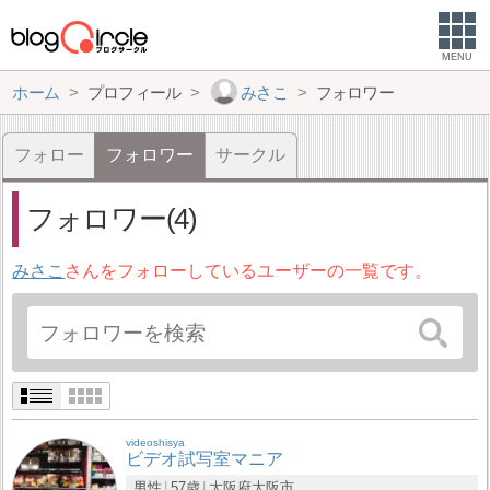
MENU
ホーム
プロフィール
みさこ
フォロワー
フォロー
フォロワー
サークル
フォロワー(4)
みさこ
さんをフォローしているユーザーの一覧です。
videoshisya
ビデオ試写室マニア
男性
57歳
大阪府
大阪市