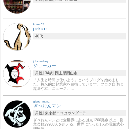
kotea02
pekico
40代
jokertodiary
ジョーカー
男性
34歳
岡山県
岡山市
「人生と時間は使いよう」というブログを始めまし
た。将来的に起業家を目指しています。ブログ自体は
趣味や本、ニュース、…
gibeonmanz
ぎべおんマン
男性
東京都
ココはガンダーラ
ぎべおんマンとは全世界にある拠点1200拠点以上、従
業員数29900人を超える、世界にたった1人の電気式心
理療法…