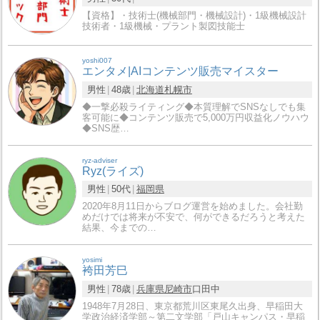
【資格】・技術士(機械部門・機械設計)・1級機械設計
技術者・1級機械・プラント製図技能士
yoshi007
エンタメ|AIコンテンツ販売マイスター
男性
48歳
北海道
札幌市
◆一撃必殺ライティング◆本質理解でSNSなしでも集
客可能に◆コンテンツ販売で5,000万円収益化ノウハウ
◆SNS歴…
ryz-adviser
Ryz(ライズ)
男性
50代
福岡県
2020年8月11日からブログ運営を始めました。会社勤
めだけでは将来が不安で、何ができるだろうと考えた
結果、今までの…
yosimi
袴田芳巳
男性
78歳
兵庫県
尼崎市
口田中
1948年7月28日、東京都荒川区東尾久出身、早稲田大
学政治経済学部～第二文学部「戸山キャンパス・早稲