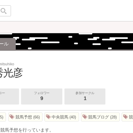
ール
mitsuhiko
秀光彦
ロー
フォロワー
参加サークル
9
1
競馬予想
中央競馬
競馬ブログ
5
66
40
28
ら競馬予想を行っています。