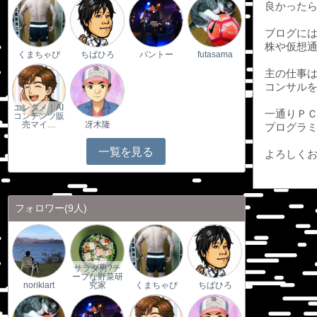
良かった
ブログに
株や仮想
くまちゃぴ
ちばひろ
バントー
futasama
主の仕事
コンサル
エンタメ｜AI
一通りＰ
コンテンツ販
売マイ…
冴木隆
プログラ
一覧を見る
よろしく
フォロワー
(9人)
サラダ男?チ
ープな野菜研
norikiart
究家
くまちゃぴ
ちばひろ