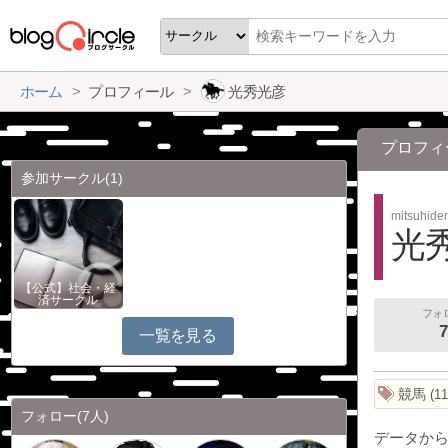
ホーム
プロフィール
光秀光彦
プロフィ
参加サークル
(1)
mitsuhide
光
【公式】社会・経
済サークル
フォ
7
一覧を見る
競馬
11
フォロー
(7人)
データか