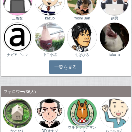
三角友
kazuo
Yoshi Ban
副男
ナガアゴシマ
中二小塩
ちばひろ
taka :a
一覧を見る
フォロワー
(36人)
ウルトラックマン
かとやす
DIYオヤジ
indy
おっちゃん