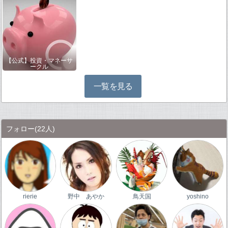
【公式】投資・マネーサ
ークル
一覧を見る
フォロー
(22人)
rierie
野中 あやか
鳥天国
yoshino