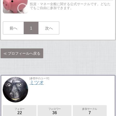
投資・マネー全般に関する公式サークルです。どなた
でもご自由に参加できます。
前へ
1
次へ
プロフィールへ戻る
[参照中のユーザ]
ミツオ
フォロー
フォロワー
参加サークル
22
36
7