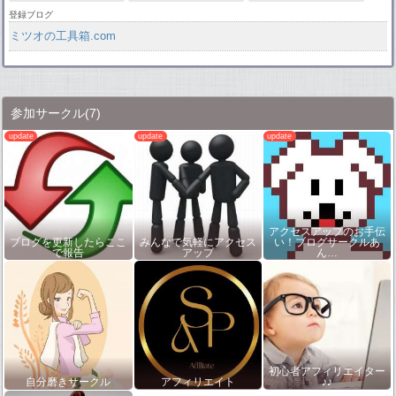
登録ブログ
ミツオの工具箱.com
参加サークル
(7)
アクセスアップのお手伝
ブログを更新したらここ
みんなで気軽にアクセス
い！ブログサークルあ
で報告
アップ
ん…
初心者アフィリエイター
自分磨きサークル
アフィリエイト
♪♪