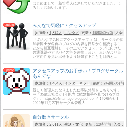
はじめまして 新管理人にさせていただきました。よ
ろしくお願いします。
みんなで気軽にアクセスアップ
参加者：
1,874人
エンタメ
更新：
1時間40分前
入会：
『 みんなで気軽にアクセスアップ 』は、サークルの参
加者同士が各自のブログの内容を日常から精読するこ
とから相互理解し、その上でアクセスアップに向けた
共通課題やアドバイス等を連携し合い、互いがより良
い方向性を見い出せるよう研鑽することを目的と…
アクセスアップのお手伝い！ブログサークル
あんてな
参加者：
1,464人
インターネット
更新：
2時間50分前
新しく管理人になりました仕事以外引きこもりです。
⇒「35歳会社員が1年以内に結婚相手を見つけるブロ
グ」。https://34marriage.blogspot.com/【お知らせ】
2022年11月27日サークル管理人…
自分磨きサークル
参加者：
2,611人
生活・文化
更新：
12時間前
入会：