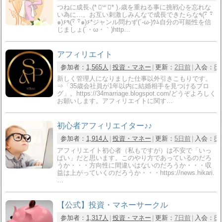
つねに成長⸜(* ॑꒳ ॑* )⸝歳を重ねる事に挑戦心を忘れな
い為に…。お互い刺激しみんなで成長できたらな٩(･ิ ･ิ
๑)۶٩(･ิ ･ิ๑)۶*ジャンル問わず(´-ω-)ｳﾑ自分の可能性を信
じましょ(´・ω・｀)http…
アフィリエイト
参加者：
1,565人
投資・マネー
更新：
2日前
入会：
8
新しく管理人になりました仕事以外引きこもりです。
⇒「35歳会社員が1年以内に結婚相手を見つけるブロ
グ」。https://34marriage.blogspot.com/どうぞよろしく
お願いします。アフィリエイトに関す…
初心者アフィリエイター♪♪
参加者：
1,914人
投資・マネー
更新：
5日前
入会：
8
アフィリエイト初心者（私もですが）は不安で「いっ
ぱい」だと思います。このやり方であっているのだろ
うか・・・方向性に間違いはないのだろうか・・・収
益は上がっていくのだろうか・・・https://news.hikari.
…
【公式】投資・マネーサークル
参加者：
1,317人
投資・マネー
更新：
7日前
入会：
8