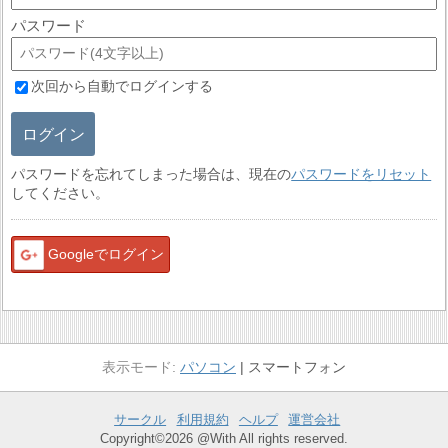
パスワード
次回から自動でログインする
ログイン
パスワードを忘れてしまった場合は、現在の
パスワードをリセット
してください。
Googleでログイン
パソコン
スマートフォン
サークル
利用規約
ヘルプ
運営会社
Copyright©2026 @With All rights reserved.