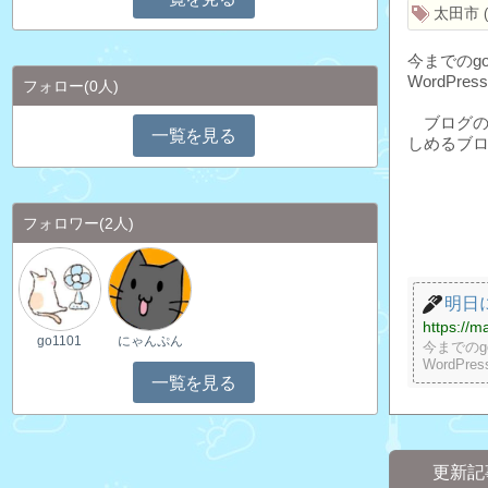
太田市
今までのg
WordPr
フォロー
(0人)
ブログの
一覧を見る
しめるブ
フォロワー
(2人)
明日に
https://
go1101
にゃんぷん
今までの
WordP
一覧を見る
更新記