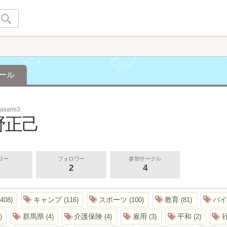
ール
asami3
野正己
ロー
フォロワー
参加サークル
2
4
キャンプ
スポーツ
教育
バ
408
116
100
81
群馬県
介護保険
雇用
平和
4
4
3
2