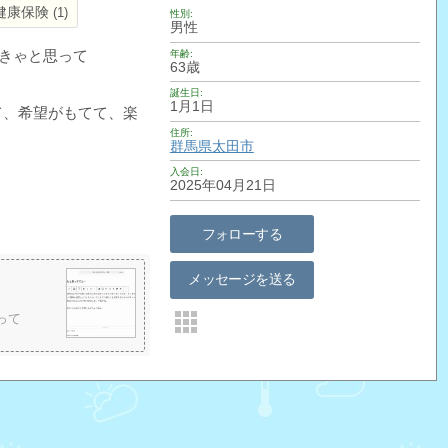
健康保険
1
性別
男性
なきゃと思って
年齢
63歳
誕生日
1月1日
、希望がもてて、楽
住所
群馬県
太田市
入会日
2025年04月21日
フォローする
メッセージを送る
って