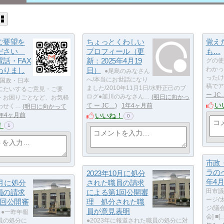
ご要望を
ちょっとくわしい
覚え
ください
プロフィール（更
も…
話・FAX
新：2025年4月19
グの使
わりまし
日）
わかっ
●尾島のみなさん
ったけ
へ/本当にお世話になり
・国政・日本
稿でア
ました/2010年11月1日/水野正己のブ
にたいするご意見・ご要
ー JC
ログ●韮川のみなさん…
明日に向かっ
・お困りごとなど、お気軽
い
て ー JC…
1年4ヶ月前
わせく…
明日に向かって
いいね！
年4ヶ月前
0
！
1
市政
ラのペ
2023年10月に処分
年4月
0月に処分
された職員の請求
員の請求
による第1回公開審
田市議
ージ/
1回公開審
理 処分された職
ジ/議
員が意見表明
●一昨年報
会] ■[
員の処分に
●2023年に報道された職員の処分に対