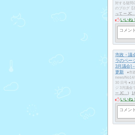
対する疑問/2
のブログ【2
って ー JC
いいね
市政・議
ラのページ 
3月議会]－
更新
●市
news/No14
30 日号 
ジ 3月議会
ー JC…
1
いいね