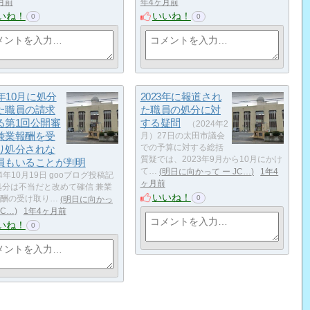
月前
年4ヶ月前
いね！
いいね！
0
0
3年10月に処分
2023年に報道され
た職員の請求
た職員の処分に対
る第1回公開審
する疑問
（2024年2
兼業報酬を受
月）27日の太田市議会
り処分されな
での予算に対する総括
質疑では、2023年9月から10月にかけ
員もいることが判明
て…
明日に向かって ー JC…
1年4
4年10月19日 gooブログ投稿記
ヶ月前
処分は不当だと改めて確信 兼業
いいね！
0
酬の受け取り…
明日に向かっ
JC…
1年4ヶ月前
いね！
0