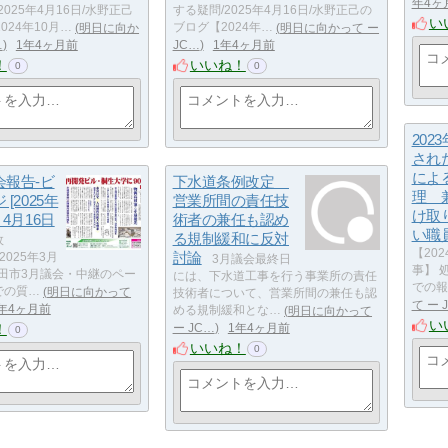
年4ヶ
025年4月16日/水野正己
する疑問/2025年4月16日/水野正己の
い
024年10月…
明日に向か
ブログ【2024年…
明日に向かって ー
…
1年4ヶ月前
JC…
1年4ヶ月前
！
いいね！
0
0
202
され
によ
会報告‐ビ
下水道条例改定
理 
[2025年
営業所間の責任技
け取
4月16日
術者の兼任も認め
い職
る規制緩和に反対
政
【202
討論
/2025年3月
3月議会最終日
事】 
●太田市3月議会・中継のペー
には、下水道工事を行う事業所の責任
での報
での質…
明日に向かって
技術者について、営業所間の兼任も認
て ー 
年4ヶ月前
める規制緩和とな…
明日に向かって
い
！
ー JC…
1年4ヶ月前
0
いいね！
0