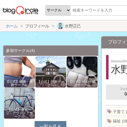
ホーム
プロフィール
水野正己
プロフィ
参加サークル
(4)
mizuno3m
水
【公式】健康・医
【公式】関東サー
【公式】社会・経
療サークル
クル
済サークル
フォ
0
【公式】スポー
子育て
ツ・アウトドアサ
ークル
福祉
18
一覧を見る