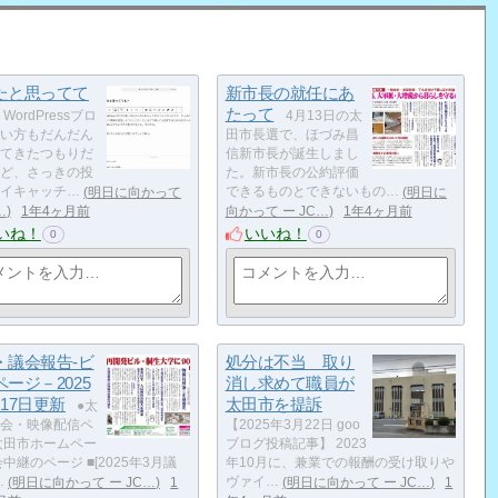
たと思ってて
新市長の就任にあ
たって
WordPressブロ
4月13日の太
い方もだんだん
田市長選で、ほづみ昌
てきたつもりだ
信新市長が誕生しまし
ど、さっきの投
た。新市長の公約評価
イキャッチ…
明日に向かって
できるものとできないもの…
明日に
…
1年4ヶ月前
向かって ー JC…
1年4ヶ月前
いね！
いいね！
0
0
・議会報告‐ビ
処分は不当 取り
ージ－2025
消し求めて職員が
17日更新
太田市を提訴
●太
会・映像配信ペ
【2025年3月22日 goo
太田市ホームペー
ブログ投稿記事】 2023
会中継のページ ■[2025年3月議
年10月に、兼業での報酬の受け取りや
…
明日に向かって ー JC…
1
ヴァイ…
明日に向かって ー JC…
1