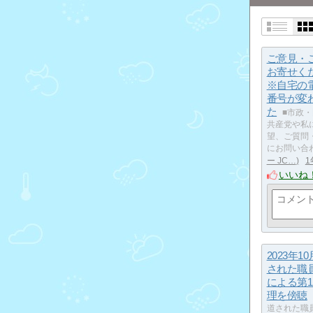
ご意見・
お寄せ
※自宅の電
番号が変
た
■市政
共産党や私
望、ご質問
にお問い合
ー JC…
1
いいね
2023年1
された職
による第
理を傍聴
道された職