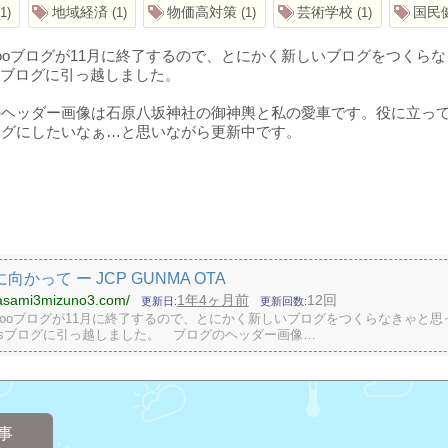
地域経済
物価高対策
芸術学校
国民
1
1
1
1
ooブログが11月に終了するので、とにかく新しいブログをつくら
essブログに引っ越しました。
ヘッダー画像は石原八坂神社の御神輿と私の愛車です。役に立って
ログにしたいなぁ…と思いながら更新中です。
向かって ー JCP GUNMA OTA
masami3mizuno3.com/
1年4ヶ月前
12回
更新日
更新回数
gooブログが11月に終了するので、とにかく新しいブログをつくらなきゃと思
ressブログに引っ越しました。 ブログのヘッダー画像…
事