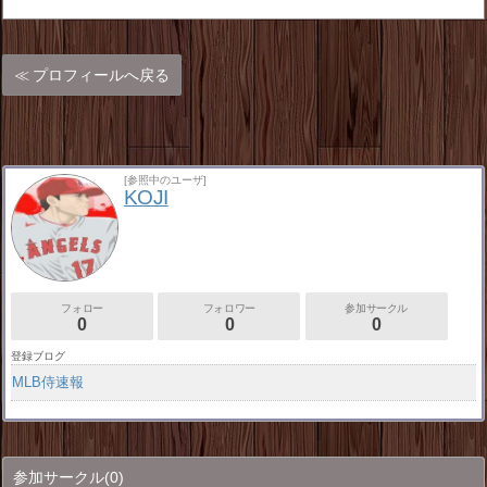
プロフィールへ戻る
[参照中のユーザ]
KOJI
フォロー
フォロワー
参加サークル
0
0
0
登録ブログ
MLB侍速報
参加サークル
(0)