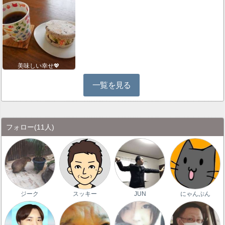
美味しい幸せ💖
一覧を見る
フォロー
(11人)
ジーク
スッキー
JUN
にゃんぷん