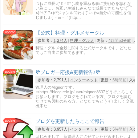
つねに成長⸜(* ॑꒳ ॑* )⸝歳を重ねる事に挑戦心を忘れな
い為に…。お互い刺激しみんなで成長できたらな٩(･ิ ･ิ
๑)۶٩(･ิ ･ิ๑)۶*ジャンル問わず(´-ω-)ｳﾑ自分の可能性を信
じましょ(´・ω・｀)http…
【公式】料理・グルメサークル
参加者：
1,374人
料理・グルメ
更新：
4時間50分前
入
料理・グルメ全般に関する公式サークルです。どなた
でもご自由に参加できます。
💙ブロガー応援&更新報告♪💙
参加者：
2,791人
インターネット
更新：
5時間前
入会
管理人のMignonです。
⇒https://blogcircle.jp/user/mignon8607どうぞよろしく
お願いします。ブログをされている方、ブログを読む
だけでも興味のある方、どなたでもどうぞ♪楽しく交流
出来た…
ブログを更新したらここで報告
参加者：
3,957人
インターネット
更新：
5時間前
入会
はじめまして 新管理人にさせていただきました。よ