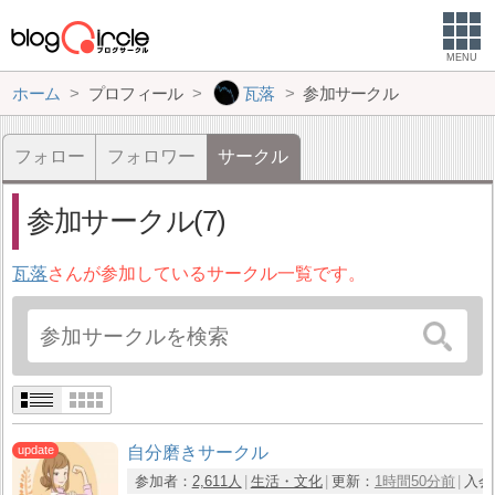
MENU
ホーム
プロフィール
瓦落
参加サークル
フォロー
フォロワー
サークル
参加サークル(7)
瓦落
さんが参加しているサークル一覧です。
自分磨きサークル
参加者：
2,611人
生活・文化
更新：
1時間50分前
入会