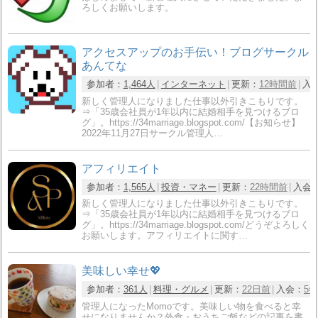
ろしくお願いします。
アクセスアップのお手伝い！ブログサークル
あんてな
参加者：
1,464人
インターネット
更新：
12時間前
入
新しく管理人になりました仕事以外引きこもりです。
⇒「35歳会社員が1年以内に結婚相手を見つけるブロ
グ」。https://34marriage.blogspot.com/【お知らせ】
2022年11月27日サークル管理人…
アフィリエイト
参加者：
1,565人
投資・マネー
更新：
22時間前
入会
新しく管理人になりました仕事以外引きこもりです。
⇒「35歳会社員が1年以内に結婚相手を見つけるブロ
グ」。https://34marriage.blogspot.com/どうぞよろしく
お願いします。アフィリエイトに関す…
美味しい幸せ💖
参加者：
361人
料理・グルメ
更新：
22日前
入会：
5
管理人になったMomoです。美味しい物を食べると幸
せになりませんか？外食・おうちご飯などの記事を書