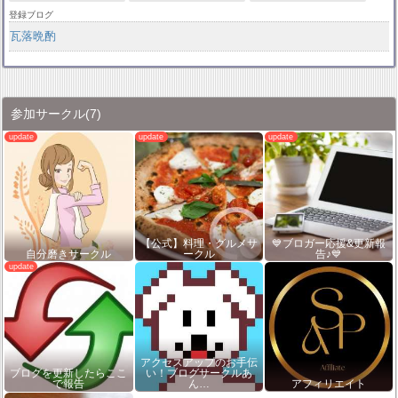
登録ブログ
瓦落晩酌
参加サークル
(7)
【公式】料理・グルメサ
💙ブロガー応援&更新報
自分磨きサークル
ークル
告♪💙
アクセスアップのお手伝
ブログを更新したらここ
い！ブログサークルあ
で報告
ん…
アフィリエイト