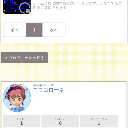
ゲーム全般に関する公式サークルです。どなたでもご
自由に参加できます。
前へ
1
次へ
プロフィールへ戻る
[参照中のユーザ]
モモコローネ
フォロー
フォロワー
参加サークル
1
0
1