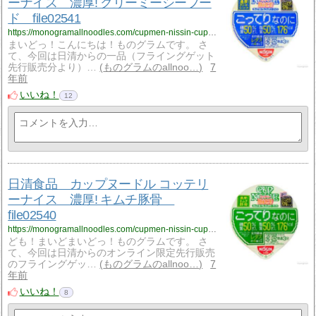
ーナイス 濃厚! クリーミーシーフー
ド file02541
https://monogramallnoodles.com/cupmen-nissin-cupnoodleniceseafood-02541/
まいどっ！こんにちは！ものグラムです。 さ
て、今回は日清からの一品（フライングゲット
先行販売分より）…
ものグラムのallnoo…
7
年前
いいね！
12
日清食品 カップヌードル コッテリ
ーナイス 濃厚! キムチ豚骨
file02540
https://monogramallnoodles.com/cupmen-nissin-cupnoodlenicekimuchi-02540/
ども！まいどまいどっ！ものグラムです。 さ
て、今回は日清からのオンライン限定先行販売
のフライングゲッ…
ものグラムのallnoo…
7
年前
いいね！
8