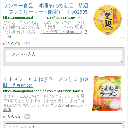
サンヨー食品 沖縄そばの名店 楚辺
（ファミリーマート限定） file02535
https://monogramallnoodles.com/cupmen-sanyoshokuhin-sobe-02535/
どうも！こんにちは！ものグラムです。 今回
は沖縄そばの人気店、「楚辺」（そべ）監修、
「沖縄そばの名店…
ものグラムのallnoo…
7
年前
いいね！
8
イトメン たまねぎラーメンしょうゆ
味 file02534
https://monogramallnoodles.com/fukuromen-itomen-tamanegiramen-02534/
どうも、こんにちは！ものグラムです。 今回
で1週間となりますが（またか笑）、まだご紹
介出来ていないカ…
ものグラムのallnoo…
7
年前
いいね！
11