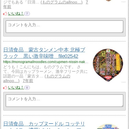
ジでもある「日清…
ものグラムのallnoo…
7
年前
いいね！
7
日清食品 蒙古タンメン中本 北極ブ
ラック 黒い激辛味噌 file02542
https://monogramallnoodles.com/cupmen-nissin-nakamotoblack-02542/
どうも！こんにちは、ものグラムです。 さ
て、今回はカップラーメン、激辛フリーク共に
話題の一品「蒙古タ…
ものグラムの
allnoo…
7年前
いいね！
8
日清食品 カップヌードル コッテリ