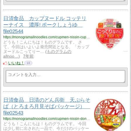
日清食品 カップヌードル コッテリ
ーナイス 濃厚! ポークしょうゆ
file02544
https://monogramallnoodles.com/cupmen-nissin-cupnoodleniceshoyu-02544/
どうも！こんにちは！ものグラムです。 さ
て、今回はいよいよ発売間近となる、「カップ
ヌードルこってりー…
ものグラムの
allnoo…
7年前
いいね！
10
日清食品 日清のどん兵衛 天ぷらそ
ば（とろまろ月見そばパッケージ）
file02543
https://monogramallnoodles.com/cupmen-nissin-donbetoromaro-02543/
どうも！こんにちは！ものグラムです。 今回
は少し前に出された一品で、今だけのパッケー