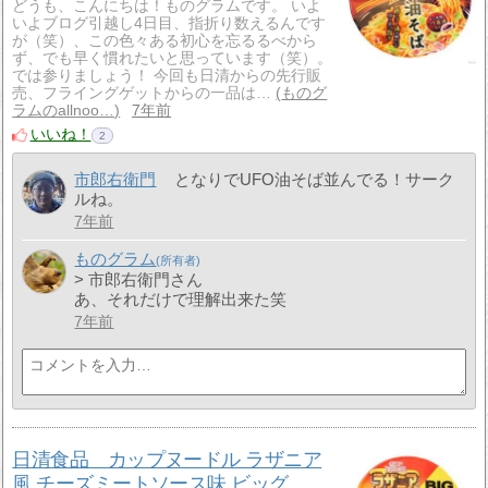
どうも、こんにちは！ものグラムです。 いよ
いよブログ引越し4日目、指折り数えるんです
が（笑）、この色々ある初心を忘るるべから
ず、でも早く慣れたいと思っています（笑）。
では参りましょう！ 今回も日清からの先行販
売、フライングゲットからの一品は…
ものグ
ラムのallnoo…
7年前
いいね！
2
市郎右衛門
となりでUFO油そば並んでる！サーク
ルね。
7年前
ものグラム
> 市郎右衛門さん
あ、それだけで理解出来た笑
7年前
日清食品 カップヌードル ラザニア
風 チーズミートソース味 ビッグ