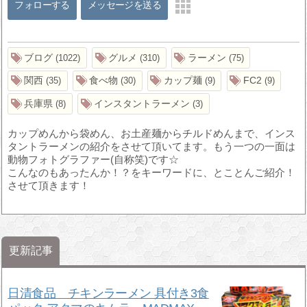
フォローする
メッセージを送る
ブログ
グルメ
ラーメン
1022
310
75
関西
食べ物
カップ麺
FC2
35
30
9
9
兵庫県
インスタントラーメン
8
3
カップめんから袋めん、お土産麺からチルドめんまで、インス
タントラーメンの紹介をさせて頂いてます。もう一つの一面は
動物フォトグラファー(自称笑)です☆
こんなのもあったんか！？をキーワードに、とことんご紹介！
させて頂きます！
更新記事
日清食品 チキンラーメン 具付き3食