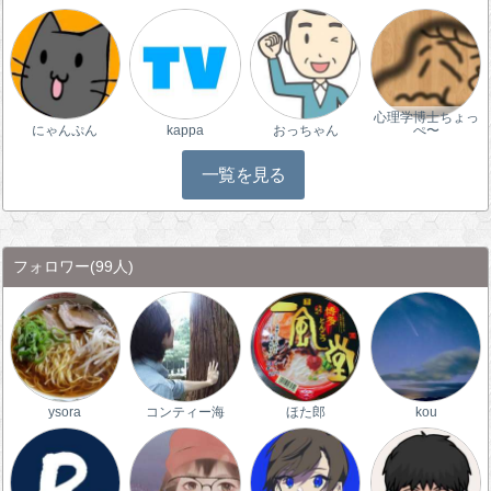
心理学博士ちょっ
にゃんぷん
kappa
おっちゃん
ぺ〜
一覧を見る
フォロワー
(99人)
ysora
コンティー海
ほた郎
kou