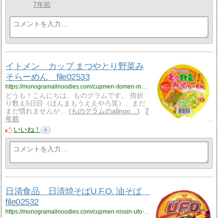
7年前
イトメン カップ まつやとり野菜み
そらーめん file02533
https://monogramallnoodles.com/cupmen-itomen-matsuyatoriyasaimisoramen-02533/
どうも！こんにちは、ものグラムです。 指折
り数え5日目（ほんまもうええやろ笑）、まだ
まだ慣れませんが…
ものグラムのallnoo…
7
年前
いいね！
8
日清食品 日清焼そばU.F.O. 油そば
file02532
https://monogramallnoodles.com/cupmen-nissin-ufo-aburasoba-02532/