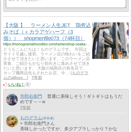
【大阪 】 ラーメン人生JET 鶏煮込
みそば（＋カラアゲハーフ（3
個）） shopmenfile073（74杯目）
https://monogramallnoodles.com/ramenshop-osaka-ramenjinseijet-073/
どうもこんにちは！ものグラムです。 今回は
サイト引越し後初、ラーメン店の味わいをご紹
介させて頂きたいと思います。このラーメン店
実食、ご紹介もかなり前向きに進めさせて頂き
たいと思います。 大阪の福島区の有名店で、
カップ麺商品化もされたお店、今…
ものグラ
ムのallnoo…
7年前
いいね！
8
市郎右衛門
普通に美味しそう！ギトギトはもうだ
めです～～w
7年前
ものグラム
> 市郎右衛門さん
美味しかったですが、多少アブラしっかり？かな