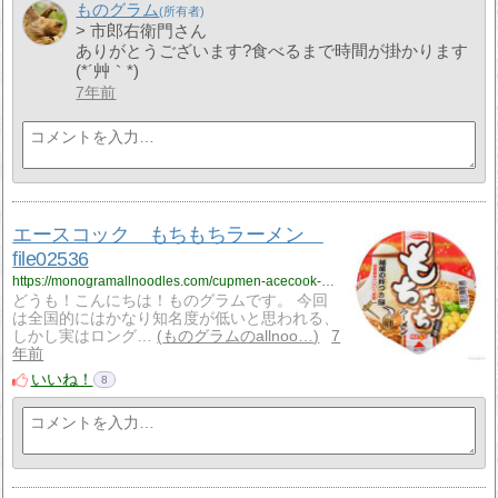
ものグラム
> 市郎右衛門さん
ありがとうございます?食べるまで時間が掛かります
(*´艸｀*)
7年前
エースコック もちもちラーメン
file02536
https://monogramallnoodles.com/cupmen-acecook-motchimochiramen-02536/
どうも！こんにちは！ものグラムです。 今回
は全国的にはかなり知名度が低いと思われる、
しかし実はロング…
ものグラムのallnoo…
7
年前
いいね！
8