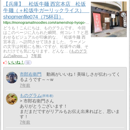
【兵庫】 松坂牛麺 西宮本店 松坂
牛麺（＋松坂牛ガーリックライス）
shopmenfile074（75杯目）
https://monogramallnoodles.com/ramenshop-hyogo-matsusakagyumen-074/
どうも！こんにちは、ものグラムです。 今回
はこのページに入られた瞬間、何コレ！？と思
わせるビジュアルが印象的な、「松坂牛麺 西
宮本店」へ訪問させて頂きました。 ラーメン
の文字は何処にも無いですが、松坂牛の麺、そ
れだけでも気になります。どんな…
ものグラ
ムのallnoo…
7年前
いいね！
11
市郎右衛門
動画がいいね！美味しさが伝わってく
るようです～～w
7年前
ものグラム
> 市郎右衛門さん
ありがとうございます！
まだまだですがリアルもお伝え出来ればと、思いま
す！
7年前