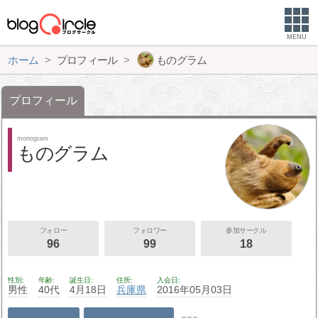
MENU
ホーム
プロフィール
ものグラム
プロフィール
monogram
ものグラム
フォロー
フォロワー
参加サークル
96
99
18
性別
年齢
誕生日
住所
入会日
男性
40代
4月18日
兵庫県
2016年05月03日