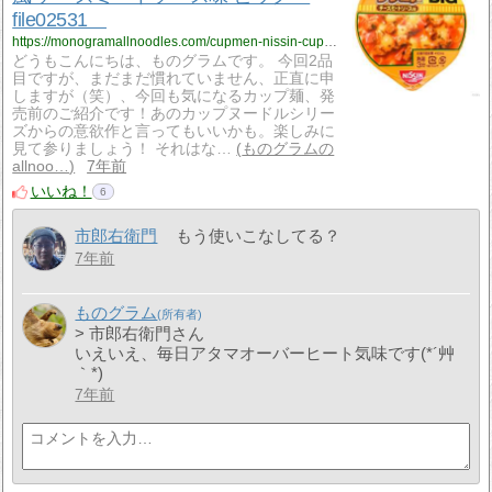
file02531
https://monogramallnoodles.com/cupmen-nissin-cupnoodle-lasagna-02531/
どうもこんにちは、ものグラムです。 今回2品
目ですが、まだまだ慣れていません、正直に申
しますが（笑）、今回も気になるカップ麺、発
売前のご紹介です！あのカップヌードルシリー
ズからの意欲作と言ってもいいかも。楽しみに
見て参りましょう！ それはな…
ものグラムの
allnoo…
7年前
いいね！
6
市郎右衛門
もう使いこなしてる？
7年前
ものグラム
> 市郎右衛門さん
いえいえ、毎日アタマオーバーヒート気味です(*´艸
｀*)
7年前