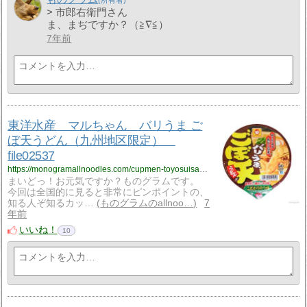
> 市郎右衛門さん
ま、まぢですか？（≧∇≦）
7年前
東洋水産 マルちゃん バリうま ご
ぼ天うどん（九州地区限定）
file02537
https://monogramallnoodles.com/cupmen-toyosuisan-bariumagobotenudon-02537/
まいどっ！お元気ですか？ものグラムです。
今回は全国的に見ると非常にピンポイントの、
知る人ぞ知るカッ…
ものグラムのallnoo…
7
年前
いいね！
10