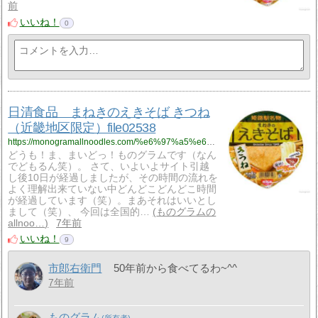
前
いいね！
0
日清食品 まねきのえきそば きつね
（近畿地区限定）file02538
https://monogramallnoodles.com/%e6%97%a5%e6%b8%85%e9%a3%9f%e5%93%81%e3%80%80%e3%81%be%e3%81%ad%e3%81%8d%e3%81%ae%e3%81%88%e3%81%8d%e3%81%9d%e3%81%b0-%e3%81%8d%e3%81%a4%e3%81%ad%ef%bc%88%e8%bf%91%e7%95%bf%e5%9c%b0%e5%8c%ba%e9%99%90/
どうも！ま、まいどっ！ものグラムです（なん
でどもるん笑）。 さて、いよいよサイト引越
し後10日が経過しましたが、その時間の流れを
よく理解出来ていない中どんどこどんどこ時間
が経過しています（笑）。まあそれはいいとし
まして（笑）、 今回は全国的…
ものグラムの
allnoo…
7年前
いいね！
9
市郎右衛門
50年前から食べてるわ~^^
7年前
ものグラム