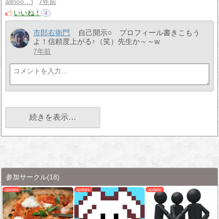
allnoo…
7年前
いいね！
4
市郎右衛門
自己開示○ プロフィール書きこもう
よ！信頼度上がる↑（笑）先生か～～w
7年前
続きを表示…
参加サークル
(18)