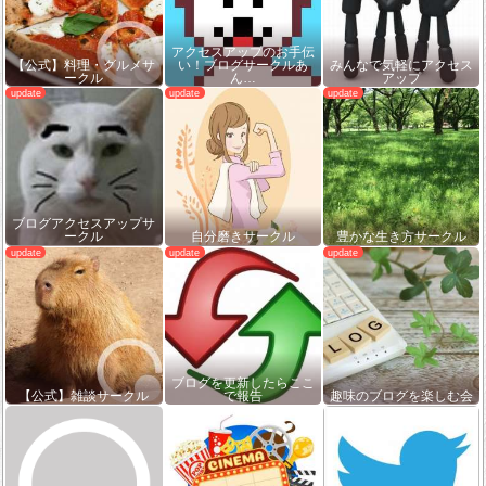
アクセスアップのお手伝
【公式】料理・グルメサ
い！ブログサークルあ
みんなで気軽にアクセス
ークル
ん…
アップ
ブログアクセスアップサ
ークル
自分磨きサークル
豊かな生き方サークル
ブログを更新したらここ
【公式】雑談サークル
で報告
趣味のブログを楽しむ会