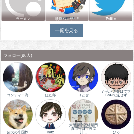
ラーメン
映画バンザイ!!
Twitter
一覧を見る
フォロー
(96人)
からさん＠はてブ
コンティー海
ほた郎
りとぜ
BANで返せず
大阪府京阪結婚門
真市守口市寝屋
柴犬の米国株
katz
川…
ひろ