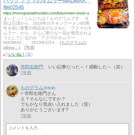
パック アクマのキムラーMADMAX
file02545
https://monogramallnoodles.com/fukuromen-nissin-akumanokimura-madmax-02545/
まいどっ！こんにちは！ものグラムです。 今
回は日清から、2018年のチキンラーメン60周
年を前に衝撃の商品化がなされた「アクマのキ
ムラー」から、さらに新たな一品が発売されよ
うとしているのが「アクマのキムラー
MADMAX」。 2019年3月4…
ものグラムの
allnoo…
7年前
いいね！
11
市郎右衛門
いい記事だった～！感動した～（笑）
7年前
ものグラム
> 市郎右衛門さん
え？そんなにですか？
でもかなり気合い入れました（笑）
ありがとうございます?
7年前