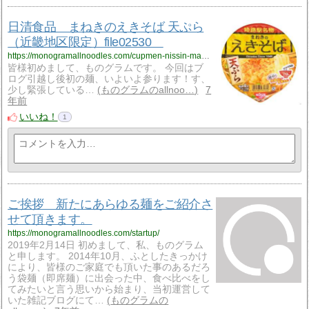
日清食品 まねきのえきそば 天ぷら
（近畿地区限定）file02530
https://monogramallnoodles.com/cupmen-nissin-manekiekisoba-02530/
皆様初めまして、ものグラムです。 今回はブ
ログ引越し後初の麺、いよいよ参ります！す、
少し緊張している…
ものグラムのallnoo…
7
年前
いいね！
1
ご挨拶 新たにあらゆる麺をご紹介さ
せて頂きます。
https://monogramallnoodles.com/startup/
2019年2月14日 初めまして、私、ものグラム
と申します。 2014年10月、ふとしたきっかけ
により、皆様のご家庭でも頂いた事のあるだろ
う袋麺（即席麺）に出会った中、食べ比べをし
てみたいと言う思いから始まり、当初運営して
いた雑記ブログにて…
ものグラムの