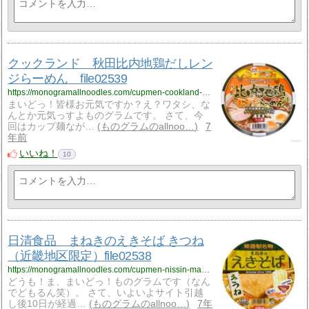
クックランド 秋田比内地鶏だしレン
ジらーめん file02539
https://monogramallnoodles.com/cupmen-cookland-hinaijidoriramen-02539/
まいどっ！皆様お元気ですか？え？ワタシ、な
んとか元気っすよものグラムです。 さて、今
回はカップ麺なが…
ものグラムのallnoo…
7
年前
いいね！
10
日清食品 まねきのえきそば きつね
（近畿地区限定）file02538
https://monogramallnoodles.com/cupmen-nissin-manekiekisobakitune-02538/
どうも！ま、まいどっ！ものグラムです（なん
でどもるん笑）。 さて、いよいよサイト引越
し後10日が経過…
ものグラムのallnoo…
7年