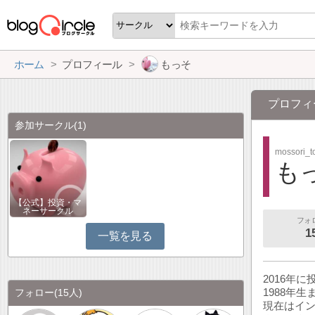
ホーム
プロフィール
もっそ
プロフィ
参加サークル
(1)
mossori_t
も
【公式】投資・マ
ネーサークル
フォ
1
一覧を見る
2016年
1988年
フォロー
(15人)
現在はイ