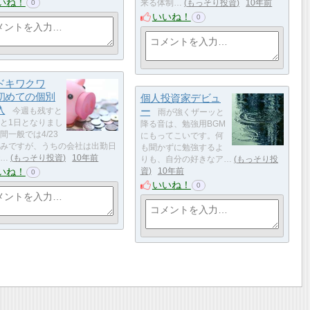
いね！
来る体制…
もっそり投資
10年前
0
いいね！
0
ドキワクワ
初めての個別
個人投資家デビュ
入
ー
今週も残すと
雨が強くザーッと
と1日となりまし
降る音は、勉強用BGM
間一般では4/23
にもってこいです。何
みですが、うちの会社は出勤日
も聞かずに勉強するよ
…
もっそり投資
10年前
りも、自分の好きなア…
もっそり投
いね！
資
10年前
0
いいね！
0