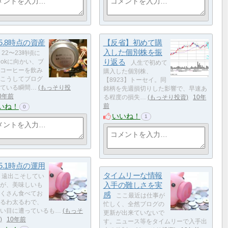
6.5.8時点の資産
【反省】初めて購
入した個別株を振
22〜23時頃に
り返る
bookに向かい、ブ
人生で初めて
コーヒーを飲み
購入した個別株、
こうしてブログ
【8923】トーセイ。同
ている瞬間…
もっそり投
銘柄を先週損切りした影響で、早速あ
0年前
る程度の損失…
もっそり投資
10年
いね！
前
0
いいね！
1
6.5.1時点の運用
タイムリーな情報
遠出こそしてい
入手の難しさを実
が、美味しいも
くさん食べてお
感
ここ最近は仕事が
るわ太るわで、
忙しく、全然ブログの
い目に遭っているも…
もっそ
更新が出来ていないで
10年前
す。ニュース等をタイムリーで入手出