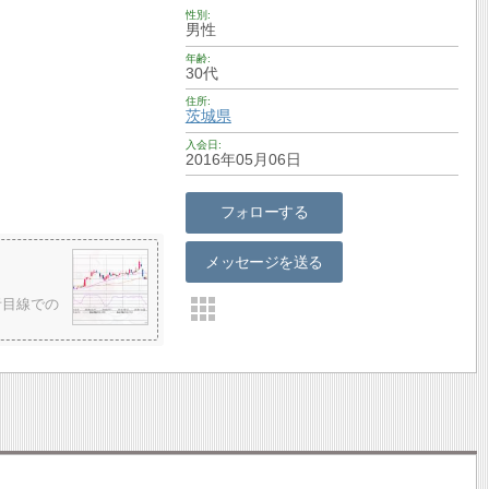
性別
男性
年齢
30代
住所
茨城県
入会日
2016年05月06日
フォローする
メッセージを送る
者目線での