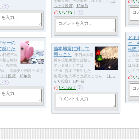
い
を断り続けた結果がこれです。…
も
！
っそり投資
10年前
0
いいね！
0
ドキ
マザーの
ク 
て感じた
熊本地震に対して
株購
思うこと
の日経平均
東日本大震
ころあ
円を割る格好
災を現地東北で経験し
た。世
た。熊本地
ている身としては、
はお休
始め、原油安や円高の進行
4/14に熊本で発生した
なので
っそり投資
10年前
地震が他人事とは思えません…
もっ
い
そり投資
10年前
！
0
いいね！
0