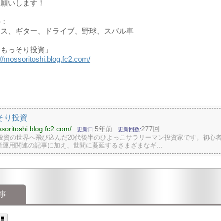
お願いします！
の：
ェス、ギター、ドライブ、野球、スバル車
「もっそり投資」
://mossoritoshi.blog.fc2.com/
そり投資
ssoritoshi.blog.fc2.com/
5年前
277回
更新日
更新回数
年に投資の世界へ飛び込んだ20代後半のひよっこサラリーマン投資家です。初心
産運用関連の記事に加え、世間に蔓延するさまざまなギ…
事