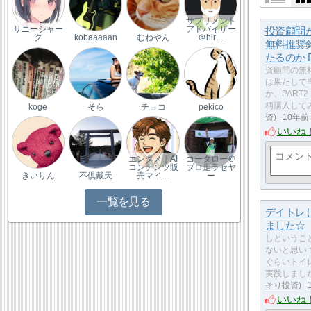
サプリメント
投資顧問
サニーシャー
アドバイザー
ク
kobaaaaan
むねやん
＠hir…
無料推奨
たるのか P
資顧問の無
は果たして
か、PART
柄購入して
koge
そら
チョコ
pekico
資
10年前
いいね
エンタメ｜AI
コータロー＠
コンテンツ販
プロ走ラセヤ
きいりん
不倶戴天
売マイ…
ー
一覧を見る
デイトレ
ました☆
しというこ
ないと思い
ぐらいトイ
実践しまし
そり投資
いいね