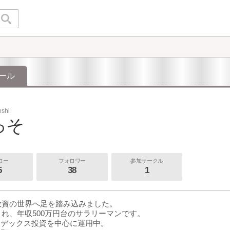
ール
oshi
っそ
ロー
フォロワー
参加サークル
5
38
1
に投資の世界へ足を踏み込みました。
生まれ、年収500万円台のサラリーマンです。
ンデックス投資を中心に運用中。