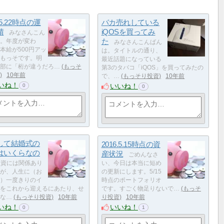
.5.22時点の運
バカ売れしている
績
iQOSを買ってみ
みなさんこん
た
。年度が変わ
みなさんこんばん
本給が500円アッ
は。タイトルの通り、
もっそです。明
最近話題になっている
部に「桁が違うだろ…
もっそ
第3のタバコ「iQOS」を買ってみたの
10年前
で、…
もっそり投資
10年前
いね！
いいね！
0
0
して結婚式の
2016.5.15時点の資
はいくらなの
産状況
ごめんなさ
資には関係あり
い、今日は本当に短め
が、人生に（お
の更新にします。5/15
）一度きりのイ
時点のポートフォリオ
をこれから迎えるにあたり、せ
です。すごく物足りないで…
もっそ
な…
もっそり投資
10年前
り投資
10年前
いね！
いいね！
0
1