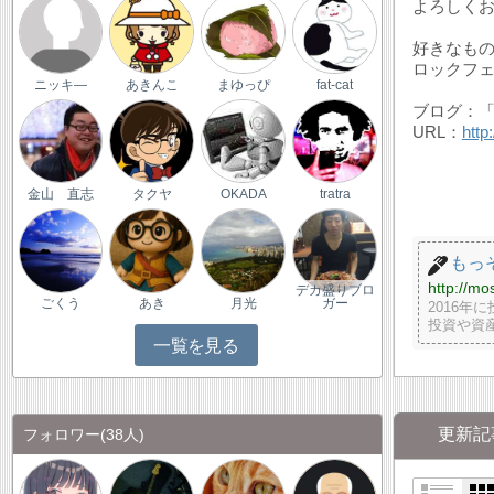
よろしく
好きなも
ロックフ
ニッキ―
あきんこ
まゆっぴ
fat-cat
ブログ：
URL：
http
金山 直志
タクヤ
OKADA
tratra
もっ
http://mo
デカ盛りブロ
ごくう
あき
月光
ガー
2016
投資や資
一覧を見る
更新記
フォロワー
(38人)