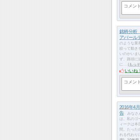
銘柄分析【
アバール
のような業
絞って動き
いのかいま
ず、路頭に
に…
もっ
いいね
2016年
告
みなさ
は。私のゴ
ィークは本
間。たった
れる代わりに