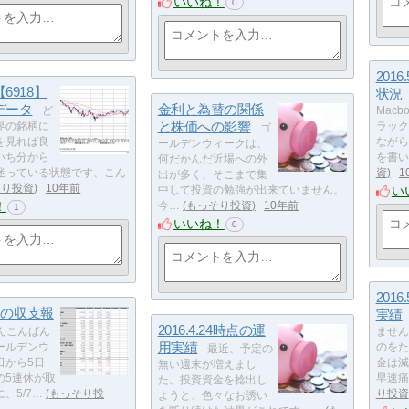
いいね！
0
201
6918】
状況
データ
金利と為替の関係
ど
Mac
と株価への影響
界の銘柄に
ラック
ゴ
を見れば良
ながら
ールデンウィークは、
いち分から
を書い
何だかんだ近場への外
迷っている状態です、こん
資
1
出が多く、そこまで集
そり投資
10年前
い
中して投資の勉強が出来ていません。
！
今…
もっそり投資
10年前
1
いいね！
0
201
4月の収支報
実績
2016.4.24時点の運
んこんばん
ません
用実績
ールデンウ
のをた
最近、予定の
日から5日
金は減
無い週末が増えまし
の5連休が取
早速痛
た。投資資金を捻出し
、5/7…
もっそり投
り投資
ようと、色々なお誘い