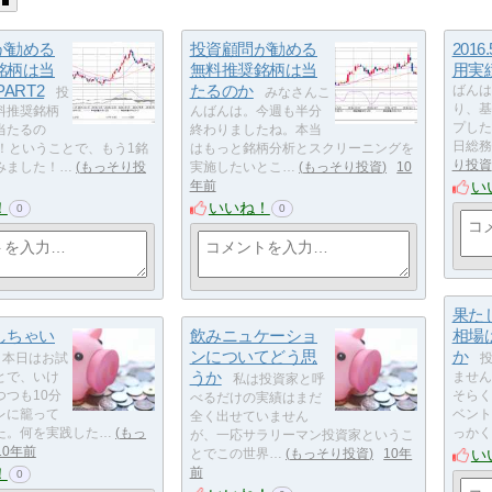
が勧める
投資顧問が勧める
2016
銘柄は当
無料推奨銘柄は当
用実
ART2
たるのか
ばんは
投
みなさんこ
り、基
料推奨銘柄
んばんは。今週も半分
プした
当たるの
終わりましたね。本当
日総務
2！ということで、もう1銘
はもっと銘柄分析とスクリーニングを
り投資
みました！…
もっそり投
実施したいとこ…
もっそり投資
10
い
年前
！
いいね！
0
0
果た
しちゃい
飲みニュケーショ
相場
ンについてどう思
か
本日はお試
投
うか
とで、いけ
ません
私は投資家と呼
つつも10分
そらく
べるだけの実績はまだ
レに籠って
ベント
全く出せていません
た。何を実践した…
もっ
っかく
が、一応サラリーマン投資家というこ
10年前
い
とでこの世界…
もっそり投資
10年
！
前
0