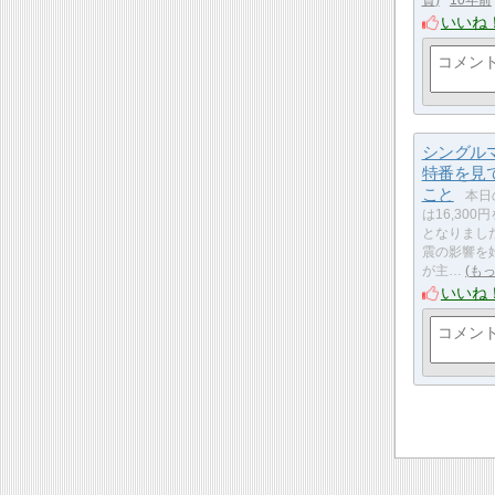
資
10年前
いいね
シングル
特番を見
こと
本日
は16,300
となりまし
震の影響を
が主…
も
いいね