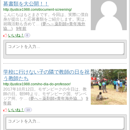
募書類を大公開！！
http://justice1988.com/document-screening/
こんにちはもとまさです。今回は、実際に僕自
身が提出した応募書類をご紹介します。実は、
就職活動も含めて…
夢へ～薬剤師×青年海外
協…
9年前
いいね！
6
学校に行けない子の隣で教師の日を祝
う教師たち
http://justice1988.com/no-dia-do-professor/
2017年10月12日。モザンビークの今日は、教
師の日。朝9時より、モザンビーク国、ザンベ
ジア州、ケ…
夢へ～薬剤師×青年海外協…
9
年前
いいね！
10