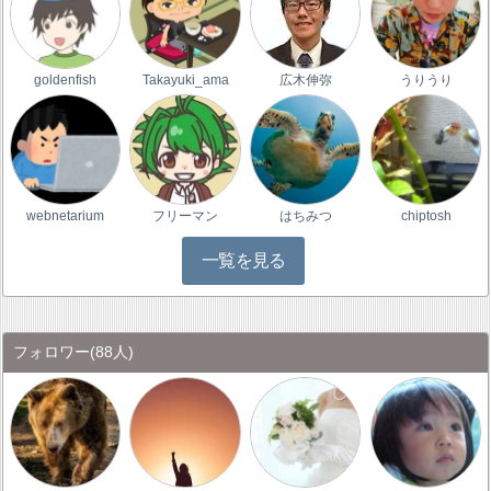
goldenfish
Takayuki_ama
広木伸弥
うりうり
webnetarium
フリーマン
はちみつ
chiptosh
一覧を見る
フォロワー
(88人)