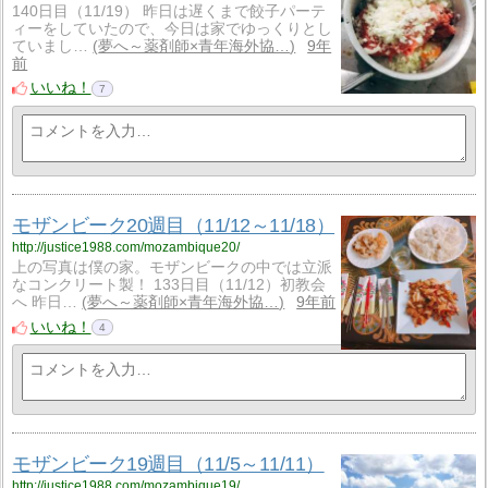
140日目（11/19） 昨日は遅くまで餃子パーテ
ィーをしていたので、今日は家でゆっくりとし
ていまし…
夢へ～薬剤師×青年海外協…
9年
前
いいね！
7
モザンビーク20週目（11/12～11/18）
http://justice1988.com/mozambique20/
上の写真は僕の家。モザンビークの中では立派
なコンクリート製！ 133日目（11/12）初教会
へ 昨日…
夢へ～薬剤師×青年海外協…
9年前
いいね！
4
モザンビーク19週目（11/5～11/11）
http://justice1988.com/mozambique19/