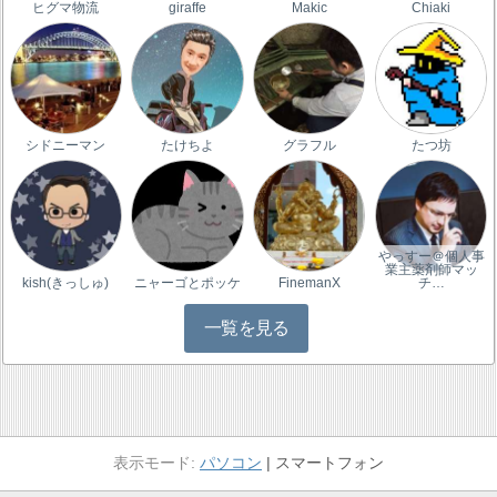
ヒグマ物流
giraffe
Makic
Chiaki
シドニーマン
たけちよ
グラフル
たつ坊
やっすー＠個人事
業主薬剤師マッ
kish(きっしゅ)
ニャーゴとポッケ
FinemanX
チ…
一覧を見る
パソコン
スマートフォン