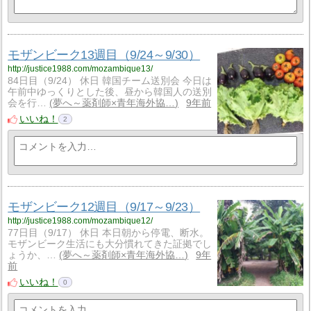
モザンビーク13週目（9/24～9/30）
http://justice1988.com/mozambique13/
84日目（9/24） 休日 韓国チーム送別会 今日は
午前中ゆっくりとした後、昼から韓国人の送別
会を行…
夢へ～薬剤師×青年海外協…
9年前
いいね！
2
モザンビーク12週目（9/17～9/23）
http://justice1988.com/mozambique12/
77日目（9/17） 休日 本日朝から停電、断水。
モザンビーク生活にも大分慣れてきた証拠でし
ょうか、…
夢へ～薬剤師×青年海外協…
9年
前
いいね！
0