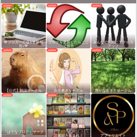
💙ブロガー応援&更新報
ブログを更新したらここ
みんなで気軽にアクセス
告♪💙
で報告
アップ
【公式】雑談サークル
自分磨きサークル
豊かな生き方サークル
『はてなブログ』サーク
ル
読書好き集まれ！
アフィリエイト