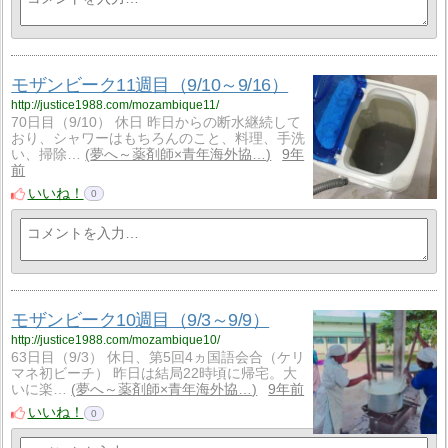
モザンビーク11週目（9/10～9/16）
http://justice1988.com/mozambique11/
70日目（9/10） 休日 昨日からの断水継続して
おり、シャワーはもちろんのこと、料理、手洗
い、掃除…
夢へ～薬剤師×青年海外協…
9年
前
いいね！
0
モザンビーク10週目（9/3～9/9）
http://justice1988.com/mozambique10/
63日目（9/3） 休日、第5回4ヵ国語会合（ケリ
マネ初ビーチ） 昨日は結局22時頃に帰宅。大
いに楽…
夢へ～薬剤師×青年海外協…
9年前
いいね！
0