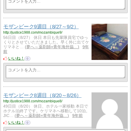
モザンビーク9週目（8/27～9/2）
http://justice1988.com/mozambique9/
56日目（8/27） 休日 本日も先輩隊員宅でゆっ
くりとさせていただきました。早く外に出てケ
リマネと…
夢へ～薬剤師×青年海外協…
9年
前
いいね！
0
モザンビーク8週目（8/20～8/26）
http://justice1988.com/mozambique8/
49日目（8/20） 休日、ホテル⇒家移動 本日で
ホテル泊終了です。ケリマネへ移動して10泊。
JIC…
夢へ～薬剤師×青年海外協…
9年前
いいね！
0