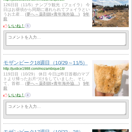
126日目（11/5）ナンプラ観光（フェイラ） 今
日はお昼頃から同期に連れられてフェイラとい
うお土産…
夢へ～薬剤師×青年海外協…
9年
前
いいね！
5
モザンビーク18週目（10/29～11/5）
http://justice1988.com/mozambique18/
119日目（10/29） 休日 今日は昨日首都のマプ
トより帰ったお片づけをしていました。そし
て、首都…
夢へ～薬剤師×青年海外協…
9年
前
いいね！
4