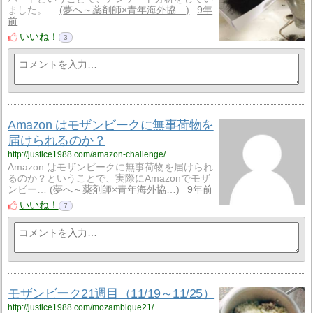
ました。…
夢へ～薬剤師×青年海外協…
9年
前
いいね！
3
Amazon はモザンビークに無事荷物を
届けられるのか？
http://justice1988.com/amazon-challenge/
Amazon はモザンビークに無事荷物を届けられ
るのか？ということで、実際にAmazonでモザ
ンビー…
夢へ～薬剤師×青年海外協…
9年前
いいね！
7
モザンビーク21週目（11/19～11/25）
http://justice1988.com/mozambique21/