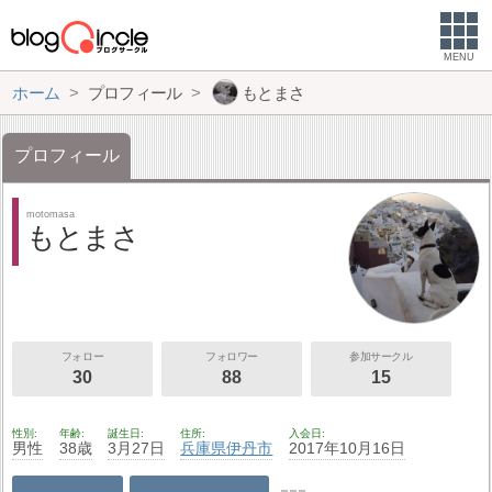
MENU
ホーム
プロフィール
もとまさ
プロフィール
motomasa
もとまさ
フォロー
フォロワー
参加サークル
30
88
15
性別
年齢
誕生日
住所
入会日
男性
38歳
3月27日
兵庫県
伊丹市
2017年10月16日