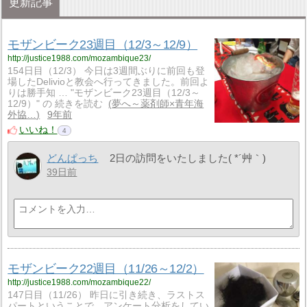
更新記事
モザンビーク23週目（12/3～12/9）
http://justice1988.com/mozambique23/
154日目（12/3） 今日は3週間ぶりに前回も登
場したDelivioと教会へ行ってきました。前回よ
りは勝手知 … "モザンビーク23週目（12/3～
12/9）" の 続きを読む
夢へ～薬剤師×青年海
外協…
9年前
いいね！
4
どんぱっち
2日の訪問をいたしました( *´艸｀)
39日前
モザンビーク22週目（11/26～12/2）
http://justice1988.com/mozambique22/
147日目（11/26） 昨日に引き続き、ラストス
パートということで、アンケート分析をしてい