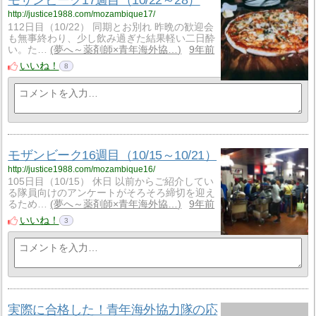
モザンビーク17週目（10/22～28）
http://justice1988.com/mozambique17/
112日目（10/22） 同期とお別れ 昨晩の歓迎会
も無事終わり、少し飲み過ぎた結果軽い二日酔
い。た…
夢へ～薬剤師×青年海外協…
9年前
いいね！
8
モザンビーク16週目（10/15～10/21）
http://justice1988.com/mozambique16/
105日目（10/15） 休日 以前からご紹介してい
る隊員向けのアンケートがそろそろ締切を迎え
るため…
夢へ～薬剤師×青年海外協…
9年前
いいね！
3
実際に合格した！青年海外協力隊の応