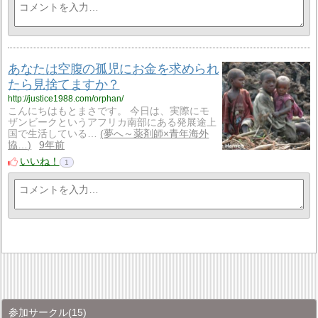
あなたは空腹の孤児にお金を求められ
たら見捨てますか？
http://justice1988.com/orphan/
こんにちはもとまさです。 今日は、実際にモ
ザンビークというアフリカ南部にある発展途上
国で生活している…
夢へ～薬剤師×青年海外
協…
9年前
いいね！
1
参加サークル
(15)