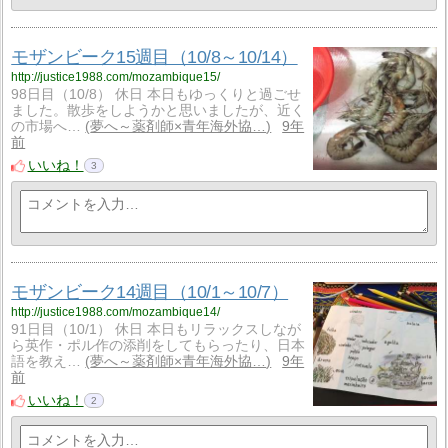
モザンビーク15週目（10/8～10/14）
http://justice1988.com/mozambique15/
98日目（10/8） 休日 本日もゆっくりと過ごせ
ました。散歩をしようかと思いましたが、近く
の市場へ…
夢へ～薬剤師×青年海外協…
9年
前
いいね！
3
モザンビーク14週目（10/1～10/7）
http://justice1988.com/mozambique14/
91日目（10/1） 休日 本日もリラックスしなが
ら英作・ポル作の添削をしてもらったり、日本
語を教え…
夢へ～薬剤師×青年海外協…
9年
前
いいね！
2